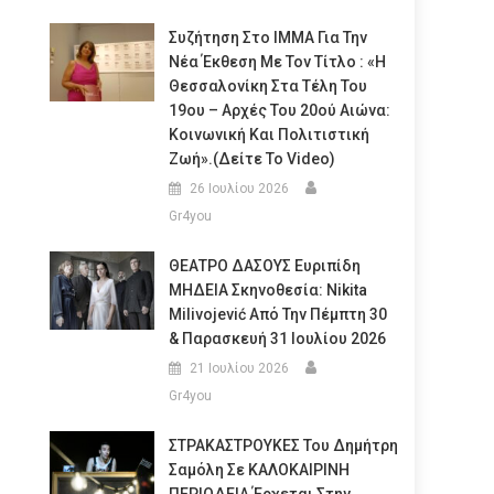
Συζήτηση Στο ΙΜΜΑ Για Την
Νέα Έκθεση Με Τον Τίτλο : «Η
Θεσσαλονίκη Στα Τέλη Του
19ου – Αρχές Του 20ού Αιώνα:
Κοινωνική Και Πολιτιστική
Ζωή».(Δείτε Το Video)
26 Ιουλίου 2026
Gr4you
ΘΕΑΤΡΟ ΔΑΣΟΥΣ Ευριπίδη
ΜΗΔΕΙΑ Σκηνοθεσία: Nikita
Milivojević Από Την Πέμπτη 30
& Παρασκευή 31 Ιουλίου 2026
21 Ιουλίου 2026
Gr4you
ΣΤΡΑΚΑΣΤΡΟΥΚΕΣ Του Δημήτρη
Σαμόλη Σε ΚΑΛΟΚΑΙΡΙΝΗ