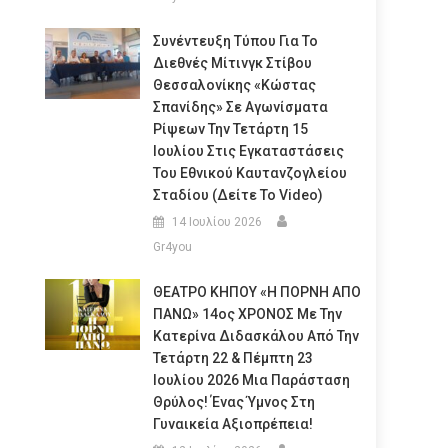
Συνέντευξη Τύπου Για Το
Διεθνές Μίτινγκ Στίβου
Θεσσαλονίκης «Κώστας
Σπανίδης» Σε Αγωνίσματα
Ρίψεων Την Τετάρτη 15
Ιουλίου Στις Εγκαταστάσεις
Του Εθνικού Καυτανζογλείου
Σταδίου (Δείτε Το Video)
14 Ιουλίου 2026
Gr4you
ΘΕΑΤΡΟ ΚΗΠΟΥ «Η ΠΟΡΝΗ ΑΠΟ
ΠΑΝΩ» 14ος ΧΡΟΝΟΣ Με Την
Κατερίνα Διδασκάλου Από Την
Τετάρτη 22 & Πέμπτη 23
Ιουλίου 2026 Μια Παράσταση
Θρύλος! Ένας Ύμνος Στη
Γυναικεία Αξιοπρέπεια!