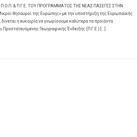
 Π.Ο.Π. & Π.Γ.Ε. ΤΟΥ ΠΡΟΓΡΑΜΜΑΤΟΣ ΤΗΣ ΝΕΑΣ ΠΑΣΕΓΕΣ ΣΤΗΝ
ικροί θησαυροί της Ευρώπης» με την υποστήριξη της Ευρωπαϊκής
», δίνεται η ευκαιρία να γνωρίσουμε καλύτερα τα προϊόντα
 Προστατευόμενης Γεωγραφικής Ένδειξης (Π.Γ.Ε.) […]