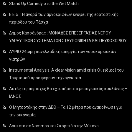
Stand Up Comedy στο the Wet Match
Ε.Ε.Θ. : Η αγορά των αμνοεριφίων ενόψει της εορταστικής
περιόδου του Πάσχα
Δήμος Κασσάνδρας : ΜΟΝΑΔΕΣ ΕΠΕΞΕΡΓΑΣΙΑΣ ΝΕΡΟΥ
ΥΔΡΕΥΤΙΚΩΝ ΣΥΣΤΗΜΑΤΩΝ ΣΤΑΥΡΟΝΙΚΗΤΑ ΚΑΙ ΠΕΥΚΟΧΩΡΙΟΥ
ΑΥΡΙΟ 24ωρη πανελλαδική απεργία των νοσοκομειακών
γιατρών
Instrumental Analysis: A clear vision amid crisis Οι ειδικοί του
Τουρισμού προσφέρουν τεχνογνωσία
Αυτές τις περιοχές θα «χτυπήσει» ο μεσογειακός κυκλώνας –
ΙΑΝΟΣ
Ο Μητσοτάκης στην ΔΕΘ – Τα 12 μέτρα που ανακοίνωσε για
την οικονομία
Λουκέτο σε Nammos και Σκορπιό στην Μύκονο