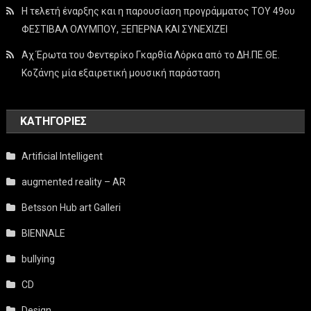
Η τελετή έναρξης και η παρουσίαση προγράμματος ΤΟΥ 49ου
ΦΕΣΤΙΒΑΛ ΟΛΥΜΠΟΥ, ΞΕΠΕΡΝΑ ΚΑΙ ΣΥΝΕΧΙΖΕΙ
Αχ Έρωτα του Φεντερίκο Γκαρθία Λόρκα από το ΔΗ.ΠΕ.ΘΕ.
Κοζάνης μία εξαιρετική μουσική παράσταση
KΑΤΗΓΟΡΊΕΣ
Artificial Intelligent
augmented reality – AR
Betsson Hub art Galleri
BIENNALE
bullying
CD
Design