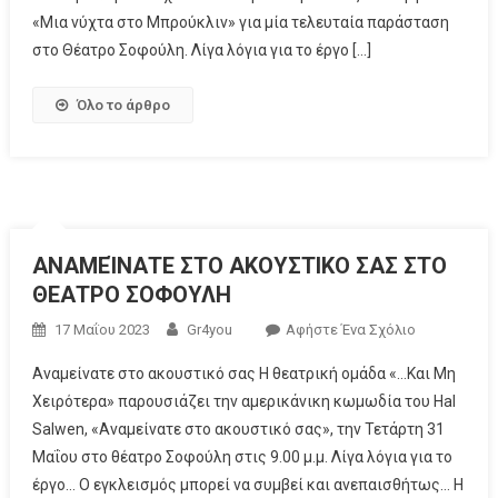
«Μια νύχτα στο Μπρούκλιν» για μία τελευταία παράσταση
στο Θέατρο Σοφούλη. Λίγα λόγια για το έργο […]
Όλο το άρθρο
ΑΝΑΜΕΊΝΑΤΕ ΣΤΟ ΑΚΟΥΣΤΙΚΟ ΣΑΣ ΣΤΟ
ΘΕΑΤΡΟ ΣΟΦΟΥΛΗ
17 Μαΐου 2023
Gr4you
Αφήστε Ένα Σχόλιο
Aναμείνατε στο ακουστικό σας Η θεατρική ομάδα «…Και Μη
Χειρότερα» παρουσιάζει την αμερικάνικη κωμωδία του Hal
Salwen, «Aναμείνατε στο ακουστικό σας», την Τετάρτη 31
Μαΐου στο θέατρο Σοφούλη στις 9.00 μ.μ. Λίγα λόγια για το
έργο… Ο εγκλεισμός μπορεί να συμβεί και ανεπαισθήτως… Η