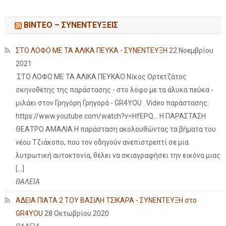
ΒΙΝΤΕΟ – ΣΥΝΕΝΤΕΥΞΕΙΣ
ΣΤΟ ΛΟΦΟ ΜΕ ΤΑ ΑΛΙΚΑ ΠΕΥΚΑ - ΣΥΝΕΝΤΕΥΞΗ
22 Νοεμβρίου
2021
ΣΤΟ ΛΟΦΟ ΜΕ ΤΑ ΑΛΙΚΑ ΠΕΥΚΑΟ Νίκος Ορτετζάτος
σκηνοθέτης της παράστασης - στο λόφο με τα άλυκα πεύκα -
μιλάει στον Γρηγόρη Γρηγορά - GR4YOU . Video παράστασης:
https://www.youtube.com/watch?v=HfEPQ... Η ΠΑΡΑΣΤΑΣΗ
ΘΕΑΤΡΟ ΑΜΑΛΙΑ Η παράσταση ακολουθώντας τα βήματα του
νέου Τζιάκοπο, που τον οδηγούν ανεπιστρεπτί σε μια
λυτρωτική αυτοκτονία, θέλει να σκιαγραφήσει την εικόνα μιας
[…]
ΘΑΛΕΙΑ
ΑΔΕΙΑ ΠΙΑΤΑ 2 ΤΟΥ ΒΑΣΙΛΗ ΤΣΙΚΑΡΑ - ΣΥΝΕΝΤΕΥΞΗ στο
GR4YOU
28 Οκτωβρίου 2020