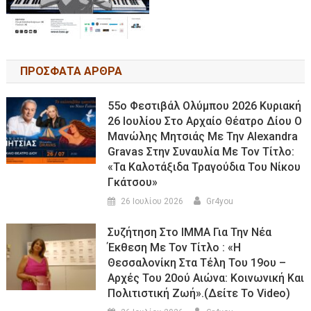
ΠΡΟΣΦΑΤΑ ΑΡΘΡΑ
55ο Φεστιβάλ Ολύμπου 2026 Κυριακή
26 Ιουλίου Στο Αρχαίο Θέατρο Δίου Ο
Μανώλης Μητσιάς Με Την Alexandra
Gravas Στην Συναυλία Με Τον Τίτλο:
«τα Καλοτάξιδα Τραγούδια Του Νίκου
Γκάτσου»
26 Ιουλίου 2026
Gr4you
Συζήτηση Στο ΙΜΜΑ Για Την Νέα
Έκθεση Με Τον Τίτλο : «Η
Θεσσαλονίκη Στα Τέλη Του 19ου –
Αρχές Του 20ού Αιώνα: Κοινωνική Και
Πολιτιστική Ζωή».(Δείτε Το Video)