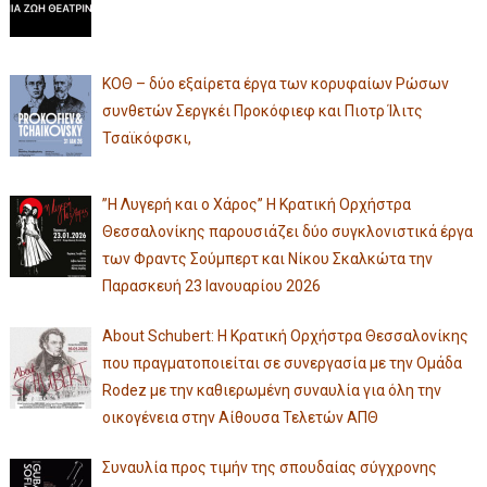
ΚΟΘ – δύο εξαίρετα έργα των κορυφαίων Ρώσων
συνθετών Σεργκέι Προκόφιεφ και Πιοτρ Ίλιτς
Τσαϊκόφσκι,
”Η Λυγερή και ο Χάρος” Η Κρατική Ορχήστρα
Θεσσαλονίκης παρουσιάζει δύο συγκλονιστικά έργα
των Φραντς Σούμπερτ και Νίκου Σκαλκώτα την
Παρασκευή 23 Ιανουαρίου 2026
About Schubert: Η Κρατική Ορχήστρα Θεσσαλονίκης
που πραγματοποιείται σε συνεργασία με την Ομάδα
Rodez με την καθιερωμένη συναυλία για όλη την
οικογένεια στην Αίθουσα Τελετών ΑΠΘ
Συναυλία προς τιμήν της σπουδαίας σύγχρονης