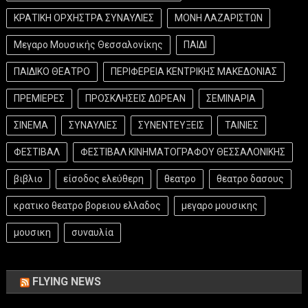
ΚΡΑΤΙΚΗ ΟΡΧΗΣΤΡΑ ΣΥΝΑΥΛΙΕΣ
ΜΟΝΗ ΛΑΖΑΡΙΣΤΩΝ
Μεγαρο Μουσικής Θεσσαλονίκης
ΠΑΙΔΙ
ΠΑΙΔΙΚΟ ΘΕΑΤΡΟ
ΠΕΡΙΦΕΡΕΙΑ ΚΕΝΤΡΙΚΗΣ ΜΑΚΕΔΟΝΙΑΣ
ΠΡΕΜΙΕΡΕΣ
ΠΡΟΣΚΛΗΣΕΙΣ ΔΩΡΕΑΝ
ΣΕΜΙΝΑΡΙΑ
ΣΙΝΕΜΑ
ΣΥΝΑΥΛΙΕΣ
ΣΥΝΕΝΤΕΥΞΕΙΣ
ΤΑΙΝΙΕΣ
ΦΕΣΤΙΒΑΛ
ΦΕΣΤΙΒΑΛ ΚΙΝΗΜΑΤΟΓΡΑΦΟΥ ΘΕΣΣΑΛΟΝΙΚΗΣ
βιβλιο
είσοδος ελεύθερη
θεατρο
θεατρο δασους
κρατικο θεατρο βορειου ελλαδος
μεγαρο μουσικης
μουσικη
συναυλία
FLYING NEWS