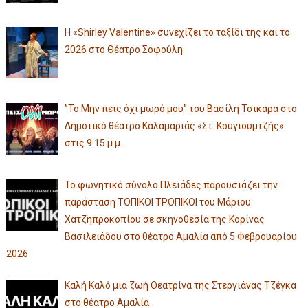
Η «Shirley Valentine» συνεχίζει το ταξίδι της και το
2026 στο Θέατρο Σοφούλη
”Το Μην πεις όχι μωρό μου” του Βασίλη Τσικάρα στο
Δημοτικό θέατρο Καλαμαριάς «Στ. Κουγιουμτζής»
στις 9:15 μ.μ.
Το φωνητικό σύνολο Πλειάδες παρουσιάζει την
παράσταση ΤΟΠΙΚΟΙ ΤΡΟΠΙΚΟΙ του Μάριου
Χατζηπροκοπίου σε σκηνοθεσία της Κορίνας
Βασιλειάδου στο θέατρο Αμαλία από 5 Φεβρουαρίου
2026
Καλή Καλό μια ζωή Θεατρίνα της Στεργιάνας Τζέγκα
στο θέατρο Αμαλία