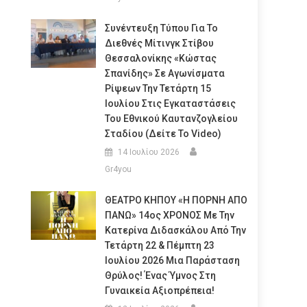
Συνέντευξη Τύπου Για Το
Διεθνές Μίτινγκ Στίβου
Θεσσαλονίκης «Κώστας
Σπανίδης» Σε Αγωνίσματα
Ρίψεων Την Τετάρτη 15
Ιουλίου Στις Εγκαταστάσεις
Του Εθνικού Καυτανζογλείου
Σταδίου (Δείτε Το Video)
14 Ιουλίου 2026
Gr4you
ΘΕΑΤΡΟ ΚΗΠΟΥ «Η ΠΟΡΝΗ ΑΠΟ
ΠΑΝΩ» 14ος ΧΡΟΝΟΣ Με Την
Κατερίνα Διδασκάλου Από Την
Τετάρτη 22 & Πέμπτη 23
Ιουλίου 2026 Μια Παράσταση
Θρύλος! Ένας Ύμνος Στη
Γυναικεία Αξιοπρέπεια!