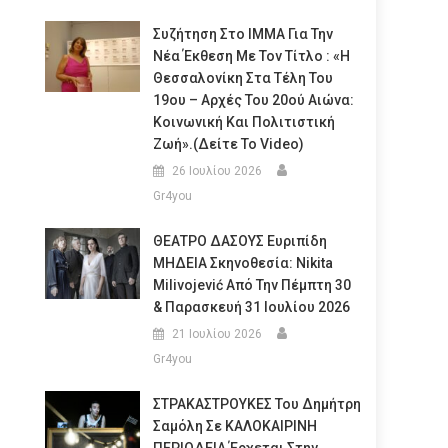
Συζήτηση Στο ΙΜΜΑ Για Την
Νέα Έκθεση Με Τον Τίτλο : «Η
Θεσσαλονίκη Στα Τέλη Του
19ου – Αρχές Του 20ού Αιώνα:
Κοινωνική Και Πολιτιστική
Ζωή».(Δείτε Το Video)
26 Ιουλίου 2026
Gr4you
ΘΕΑΤΡΟ ΔΑΣΟΥΣ Ευριπίδη
ΜΗΔΕΙΑ Σκηνοθεσία: Nikita
Milivojević Από Την Πέμπτη 30
& Παρασκευή 31 Ιουλίου 2026
21 Ιουλίου 2026
Gr4you
ΣΤΡΑΚΑΣΤΡΟΥΚΕΣ Του Δημήτρη
Σαμόλη Σε ΚΑΛΟΚΑΙΡΙΝΗ