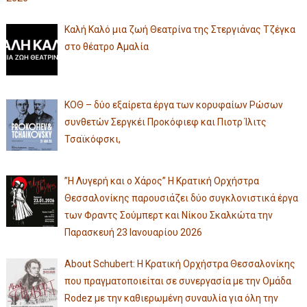
Καλή Καλό μια ζωή Θεατρίνα της Στεργιάνας Τζέγκα
στο θέατρο Αμαλία
ΚΟΘ – δύο εξαίρετα έργα των κορυφαίων Ρώσων
συνθετών Σεργκέι Προκόφιεφ και Πιοτρ Ίλιτς
Τσαϊκόφσκι,
”Η Λυγερή και ο Χάρος” Η Κρατική Ορχήστρα
Θεσσαλονίκης παρουσιάζει δύο συγκλονιστικά έργα
των Φραντς Σούμπερτ και Νίκου Σκαλκώτα την
Παρασκευή 23 Ιανουαρίου 2026
About Schubert: Η Κρατική Ορχήστρα Θεσσαλονίκης
που πραγματοποιείται σε συνεργασία με την Ομάδα
Rodez με την καθιερωμένη συναυλία για όλη την