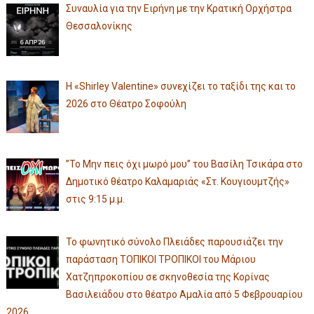
Συναυλία για την Ειρήνη με την Κρατική Ορχήστρα
Θεσσαλονίκης
Η «Shirley Valentine» συνεχίζει το ταξίδι της και το
2026 στο Θέατρο Σοφούλη
”Το Μην πεις όχι μωρό μου” του Βασίλη Τσικάρα στο
Δημοτικό θέατρο Καλαμαριάς «Στ. Κουγιουμτζής»
στις 9:15 μ.μ.
Το φωνητικό σύνολο Πλειάδες παρουσιάζει την
παράσταση ΤΟΠΙΚΟΙ ΤΡΟΠΙΚΟΙ του Μάριου
Χατζηπροκοπίου σε σκηνοθεσία της Κορίνας
Βασιλειάδου στο θέατρο Αμαλία από 5 Φεβρουαρίου
2026