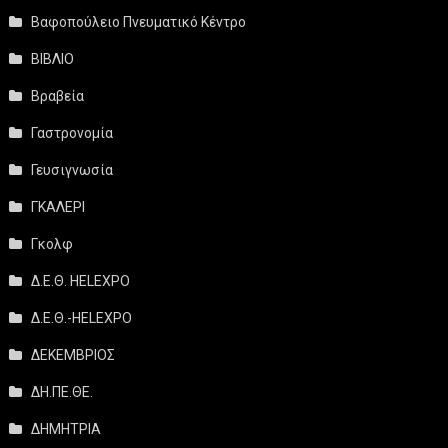
Βαφοπούλειο Πνευματικό Κέντρο
ΒΙΒΛΙΟ
Βραβεία
Γαστρονομία
Γευσιγνωσία
ΓΚΑΛΕΡΙ
Γκολφ
Δ.Ε.Θ. HELEXPO
Δ.Ε.Θ.-HELEXPO
ΔΕΚΕΜΒΡΙΟΣ
ΔΗ.ΠΕ.ΘΕ.
ΔΗΜΗΤΡΙΑ