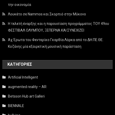
την οικονομία
Λουκέτο σε Nammos και Σκορπιό στην Μύκονο
Η τελετή έναρξης και η παρουσίαση προγράμματος ΤΟΥ 49ου
ΦΕΣΤΙΒΑΛ ΟΛΥΜΠΟΥ, ΞΕΠΕΡΝΑ ΚΑΙ ΣΥΝΕΧΙΖΕΙ
Αχ Έρωτα του Φεντερίκο Γκαρθία Λόρκα από το ΔΗ.ΠΕ.ΘΕ.
Κοζάνης μία εξαιρετική μουσική παράσταση
KΑΤΗΓΟΡΊΕΣ
Artificial Intelligent
augmented reality – AR
Betsson Hub art Galleri
BIENNALE