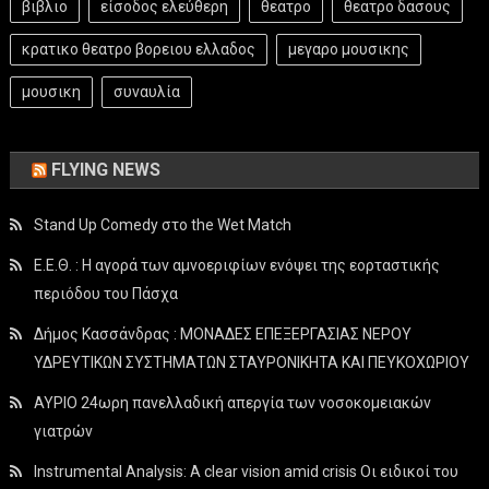
βιβλιο
είσοδος ελεύθερη
θεατρο
θεατρο δασους
κρατικο θεατρο βορειου ελλαδος
μεγαρο μουσικης
μουσικη
συναυλία
FLYING NEWS
Stand Up Comedy στο the Wet Match
Ε.Ε.Θ. : Η αγορά των αμνοεριφίων ενόψει της εορταστικής
περιόδου του Πάσχα
Δήμος Κασσάνδρας : ΜΟΝΑΔΕΣ ΕΠΕΞΕΡΓΑΣΙΑΣ ΝΕΡΟΥ
ΥΔΡΕΥΤΙΚΩΝ ΣΥΣΤΗΜΑΤΩΝ ΣΤΑΥΡΟΝΙΚΗΤΑ ΚΑΙ ΠΕΥΚΟΧΩΡΙΟΥ
ΑΥΡΙΟ 24ωρη πανελλαδική απεργία των νοσοκομειακών
γιατρών
Instrumental Analysis: A clear vision amid crisis Οι ειδικοί του