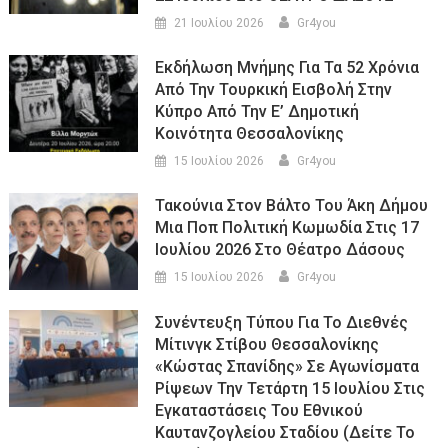
21 Ιουλίου 2026
Gr4you
Εκδήλωση Μνήμης Για Τα 52 Χρόνια
Από Την Τουρκική Εισβολή Στην
Κύπρο Από Την Ε’ Δημοτική
Κοινότητα Θεσσαλονίκης
15 Ιουλίου 2026
Gr4you
Τακούνια Στον Βάλτο Του Άκη Δήμου
Μια Ποπ Πολιτική Κωμωδία Στις 17
Ιουλίου 2026 Στο Θέατρο Δάσους
15 Ιουλίου 2026
Gr4you
Συνέντευξη Τύπου Για Το Διεθνές
Μίτινγκ Στίβου Θεσσαλονίκης
«Κώστας Σπανίδης» Σε Αγωνίσματα
Ρίψεων Την Τετάρτη 15 Ιουλίου Στις
Εγκαταστάσεις Του Εθνικού
Καυτανζογλείου Σταδίου (Δείτε Το