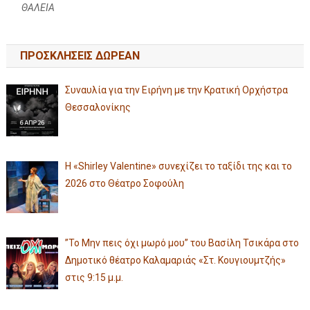
ΘΑΛΕΙΑ
ΠΡΟΣΚΛΗΣΕΙΣ ΔΩΡΕΑΝ
Συναυλία για την Ειρήνη με την Κρατική Ορχήστρα
Θεσσαλονίκης
Η «Shirley Valentine» συνεχίζει το ταξίδι της και το
2026 στο Θέατρο Σοφούλη
”Το Μην πεις όχι μωρό μου” του Βασίλη Τσικάρα στο
Δημοτικό θέατρο Καλαμαριάς «Στ. Κουγιουμτζής»
στις 9:15 μ.μ.