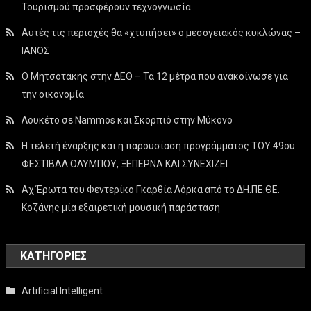
Τουρισμού προσφέρουν τεχνογνωσία
Αυτές τις περιοχές θα «χτυπήσει» ο μεσογειακός κυκλώνας –
ΙΑΝΟΣ
Ο Μητσοτάκης στην ΔΕΘ – Τα 12 μέτρα που ανακοίνωσε για
την οικονομία
Λουκέτο σε Nammos και Σκορπιό στην Μύκονο
Η τελετή έναρξης και η παρουσίαση προγράμματος ΤΟΥ 49ου
ΦΕΣΤΙΒΑΛ ΟΛΥΜΠΟΥ, ΞΕΠΕΡΝΑ ΚΑΙ ΣΥΝΕΧΙΖΕΙ
Αχ Έρωτα του Φεντερίκο Γκαρθία Λόρκα από το ΔΗ.ΠΕ.ΘΕ.
Κοζάνης μία εξαιρετική μουσική παράσταση
KΑΤΗΓΟΡΊΕΣ
Artificial Intelligent