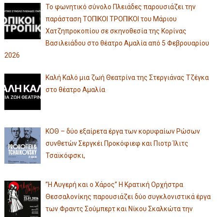
Το φωνητικό σύνολο Πλειάδες παρουσιάζει την
παράσταση ΤΟΠΙΚΟΙ ΤΡΟΠΙΚΟΙ του Μάριου
Χατζηπροκοπίου σε σκηνοθεσία της Κορίνας
Βασιλειάδου στο θέατρο Αμαλία από 5 Φεβρουαρίου
2026
Καλή Καλό μια ζωή Θεατρίνα της Στεργιάνας Τζέγκα
στο θέατρο Αμαλία
ΚΟΘ – δύο εξαίρετα έργα των κορυφαίων Ρώσων
συνθετών Σεργκέι Προκόφιεφ και Πιοτρ Ίλιτς
Τσαϊκόφσκι,
”Η Λυγερή και ο Χάρος” Η Κρατική Ορχήστρα
Θεσσαλονίκης παρουσιάζει δύο συγκλονιστικά έργα
των Φραντς Σούμπερτ και Νίκου Σκαλκώτα την