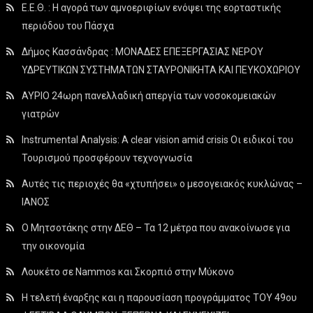
Ε.Ε.Θ. : Η αγορά των αμνοεριφίων ενόψει της εορταστικής
περιόδου του Πάσχα
Δήμος Κασσάνδρας : ΜΟΝΑΔΕΣ ΕΠΕΞΕΡΓΑΣΙΑΣ ΝΕΡΟΥ
ΥΔΡΕΥΤΙΚΩΝ ΣΥΣΤΗΜΑΤΩΝ ΣΤΑΥΡΟΝΙΚΗΤΑ ΚΑΙ ΠΕΥΚΟΧΩΡΙΟΥ
ΑΥΡΙΟ 24ωρη πανελλαδική απεργία των νοσοκομειακών
γιατρών
Instrumental Analysis: A clear vision amid crisis Οι ειδικοί του
Τουρισμού προσφέρουν τεχνογνωσία
Αυτές τις περιοχές θα «χτυπήσει» ο μεσογειακός κυκλώνας –
ΙΑΝΟΣ
Ο Μητσοτάκης στην ΔΕΘ – Τα 12 μέτρα που ανακοίνωσε για
την οικονομία
Λουκέτο σε Nammos και Σκορπιό στην Μύκονο
Η τελετή έναρξης και η παρουσίαση προγράμματος ΤΟΥ 49ου