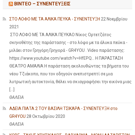
ΒΙΝΤΕΟ – ΣΥΝΕΝΤΕΥΞΕΙΣ
ΣΤΟ ΛΟΦΟ ΜΕ ΤΑ ΑΛΙΚΑ ΠΕΥΚΑ - ΣΥΝΕΝΤΕΥΞΗ
22 Νοεμβρίου
2021
ΣΤΟ ΛΟΦΟ ΜΕ ΤΑ ΑΛΙΚΑ ΠΕΥΚΑΟ Νίκος Ορτετζάτος
σκηνοθέτης της παράστασης - στο λόφο με τα άλυκα πεύκα -
μιλάει στον Γρηγόρη Γρηγορά - GR4YOU . Video παράστασης:
https://www.youtube.com/watch?v=HfEPQ... Η ΠΑΡΑΣΤΑΣΗ
ΘΕΑΤΡΟ ΑΜΑΛΙΑ Η παράσταση ακολουθώντας τα βήματα του
νέου Τζιάκοπο, που τον οδηγούν ανεπιστρεπτί σε μια
λυτρωτική αυτοκτονία, θέλει να σκιαγραφήσει την εικόνα μιας
[…]
ΘΑΛΕΙΑ
ΑΔΕΙΑ ΠΙΑΤΑ 2 ΤΟΥ ΒΑΣΙΛΗ ΤΣΙΚΑΡΑ - ΣΥΝΕΝΤΕΥΞΗ στο
GR4YOU
28 Οκτωβρίου 2020
ΘΑΛΕΙΑ