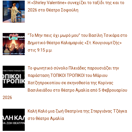
Η «Shirley Valentine» συνεχίζει το ταξίδι της και το
2026 στο Θέατρο Σοφούλη
”Το Μην πεις όχι μωρό μου” του Βασίλη Τσικάρα στο
Δημοτικό θέατρο Καλαμαριάς «Στ. Κουγιουμτζής»
στις 9:15 μ.μ.
Το φωνητικό σύνολο Πλειάδες παρουσιάζει την
παράσταση ΤΟΠΙΚΟΙ ΤΡΟΠΙΚΟΙ του Μάριου
Χατζηπροκοπίου σε σκηνοθεσία της Κορίνας
Βασιλειάδου στο θέατρο Αμαλία από 5 Φεβρουαρίου
2026
Καλή Καλό μια ζωή Θεατρίνα της Στεργιάνας Τζέγκα
στο θέατρο Αμαλία