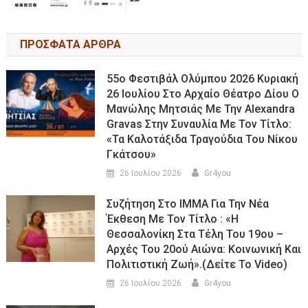
ΠΡΟΣΦΑΤΑ ΑΡΘΡΑ
55ο Φεστιβάλ Ολύμπου 2026 Κυριακή
26 Ιουλίου Στο Αρχαίο Θέατρο Δίου Ο
Μανώλης Μητσιάς Με Την Alexandra
Gravas Στην Συναυλία Με Τον Τίτλο:
«τα Καλοτάξιδα Τραγούδια Του Νίκου
Γκάτσου»
26 Ιουλίου 2026
Gr4you
Συζήτηση Στο ΙΜΜΑ Για Την Νέα
Έκθεση Με Τον Τίτλο : «Η
Θεσσαλονίκη Στα Τέλη Του 19ου –
Αρχές Του 20ού Αιώνα: Κοινωνική Και
Πολιτιστική Ζωή».(Δείτε Το Video)
26 Ιουλίου 2026
Gr4you