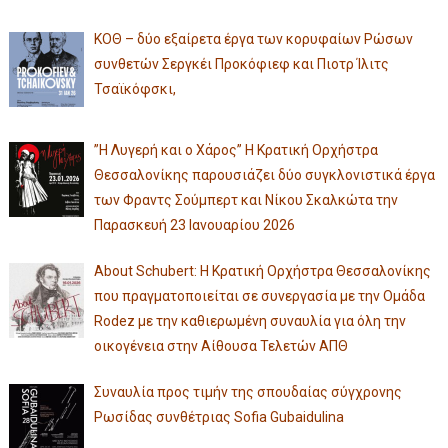
ΚΟΘ – δύο εξαίρετα έργα των κορυφαίων Ρώσων
συνθετών Σεργκέι Προκόφιεφ και Πιοτρ Ίλιτς
Τσαϊκόφσκι,
”Η Λυγερή και ο Χάρος” Η Κρατική Ορχήστρα
Θεσσαλονίκης παρουσιάζει δύο συγκλονιστικά έργα
των Φραντς Σούμπερτ και Νίκου Σκαλκώτα την
Παρασκευή 23 Ιανουαρίου 2026
About Schubert: Η Κρατική Ορχήστρα Θεσσαλονίκης
που πραγματοποιείται σε συνεργασία με την Ομάδα
Rodez με την καθιερωμένη συναυλία για όλη την
οικογένεια στην Αίθουσα Τελετών ΑΠΘ
Συναυλία προς τιμήν της σπουδαίας σύγχρονης
Ρωσίδας συνθέτριας Sofia Gubaidulina