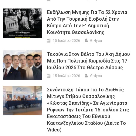
Εκδήλωση Μνήμης Για Τα 52 Χρόνια
Από Την Τουρκική Εισβολή Στην
Κύπρο Από Την Ε’ Δημοτική
Κοινότητα Θεσσαλονίκης
15 Ιουλίου 2026
Gr4you
Τακούνια Στον Βάλτο Του Άκη Δήμου
Μια Ποπ Πολιτική Κωμωδία Στις 17
Ιουλίου 2026 Στο Θέατρο Δάσους
15 Ιουλίου 2026
Gr4you
Συνέντευξη Τύπου Για Το Διεθνές
Μίτινγκ Στίβου Θεσσαλονίκης
«Κώστας Σπανίδης» Σε Αγωνίσματα
Ρίψεων Την Τετάρτη 15 Ιουλίου Στις
Εγκαταστάσεις Του Εθνικού
Καυτανζογλείου Σταδίου (Δείτε Το
Video)