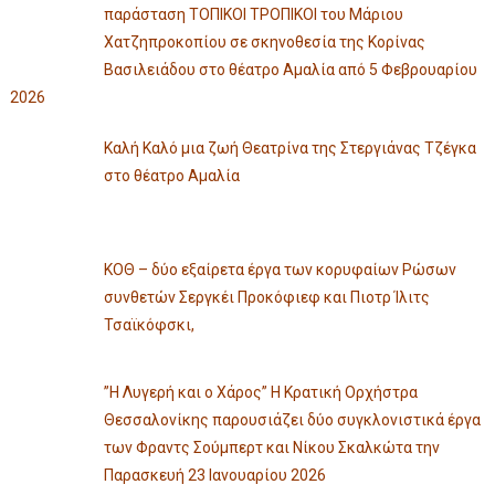
παράσταση ΤΟΠΙΚΟΙ ΤΡΟΠΙΚΟΙ του Μάριου
Χατζηπροκοπίου σε σκηνοθεσία της Κορίνας
Βασιλειάδου στο θέατρο Αμαλία από 5 Φεβρουαρίου
2026
Καλή Καλό μια ζωή Θεατρίνα της Στεργιάνας Τζέγκα
στο θέατρο Αμαλία
ΚΟΘ – δύο εξαίρετα έργα των κορυφαίων Ρώσων
συνθετών Σεργκέι Προκόφιεφ και Πιοτρ Ίλιτς
Τσαϊκόφσκι,
”Η Λυγερή και ο Χάρος” Η Κρατική Ορχήστρα
Θεσσαλονίκης παρουσιάζει δύο συγκλονιστικά έργα
των Φραντς Σούμπερτ και Νίκου Σκαλκώτα την
Παρασκευή 23 Ιανουαρίου 2026