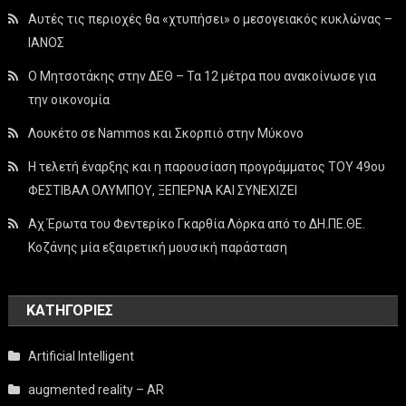
Αυτές τις περιοχές θα «χτυπήσει» ο μεσογειακός κυκλώνας –
ΙΑΝΟΣ
Ο Μητσοτάκης στην ΔΕΘ – Τα 12 μέτρα που ανακοίνωσε για
την οικονομία
Λουκέτο σε Nammos και Σκορπιό στην Μύκονο
Η τελετή έναρξης και η παρουσίαση προγράμματος ΤΟΥ 49ου
ΦΕΣΤΙΒΑΛ ΟΛΥΜΠΟΥ, ΞΕΠΕΡΝΑ ΚΑΙ ΣΥΝΕΧΙΖΕΙ
Αχ Έρωτα του Φεντερίκο Γκαρθία Λόρκα από το ΔΗ.ΠΕ.ΘΕ.
Κοζάνης μία εξαιρετική μουσική παράσταση
KΑΤΗΓΟΡΊΕΣ
Artificial Intelligent
augmented reality – AR