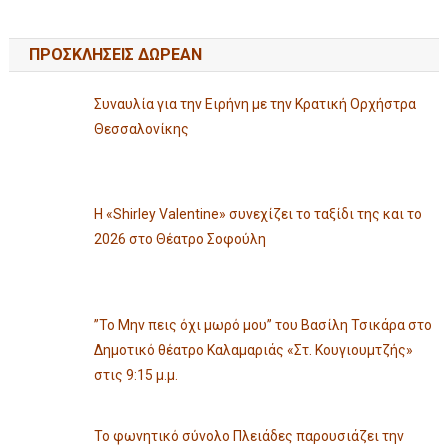
ΠΡΟΣΚΛΗΣΕΙΣ ΔΩΡΕΑΝ
Συναυλία για την Ειρήνη με την Κρατική Ορχήστρα
Θεσσαλονίκης
Η «Shirley Valentine» συνεχίζει το ταξίδι της και το
2026 στο Θέατρο Σοφούλη
”Το Μην πεις όχι μωρό μου” του Βασίλη Τσικάρα στο
Δημοτικό θέατρο Καλαμαριάς «Στ. Κουγιουμτζής»
στις 9:15 μ.μ.
Το φωνητικό σύνολο Πλειάδες παρουσιάζει την