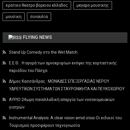
κρατικο θεατρο βορειου ελλαδος
μεγαρο μουσικης
μουσικη
συναυλία
FLYING NEWS
Stand Up Comedy στο the Wet Match
Ε.Ε.Θ. : Η αγορά των αμνοεριφίων ενόψει της εορταστικής
περιόδου του Πάσχα
Δήμος Κασσάνδρας : ΜΟΝΑΔΕΣ ΕΠΕΞΕΡΓΑΣΙΑΣ ΝΕΡΟΥ
ΥΔΡΕΥΤΙΚΩΝ ΣΥΣΤΗΜΑΤΩΝ ΣΤΑΥΡΟΝΙΚΗΤΑ ΚΑΙ ΠΕΥΚΟΧΩΡΙΟΥ
ΑΥΡΙΟ 24ωρη πανελλαδική απεργία των νοσοκομειακών
γιατρών
Instrumental Analysis: A clear vision amid crisis Οι ειδικοί του
Τουρισμού προσφέρουν τεχνογνωσία