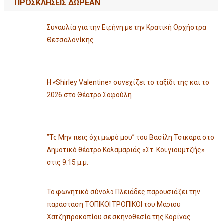
ΠΡΟΣΚΛΗΣΕΙΣ ΔΩΡΕΑΝ
Συναυλία για την Ειρήνη με την Κρατική Ορχήστρα
Θεσσαλονίκης
Η «Shirley Valentine» συνεχίζει το ταξίδι της και το
2026 στο Θέατρο Σοφούλη
”Το Μην πεις όχι μωρό μου” του Βασίλη Τσικάρα στο
Δημοτικό θέατρο Καλαμαριάς «Στ. Κουγιουμτζής»
στις 9:15 μ.μ.
Το φωνητικό σύνολο Πλειάδες παρουσιάζει την
παράσταση ΤΟΠΙΚΟΙ ΤΡΟΠΙΚΟΙ του Μάριου
Χατζηπροκοπίου σε σκηνοθεσία της Κορίνας