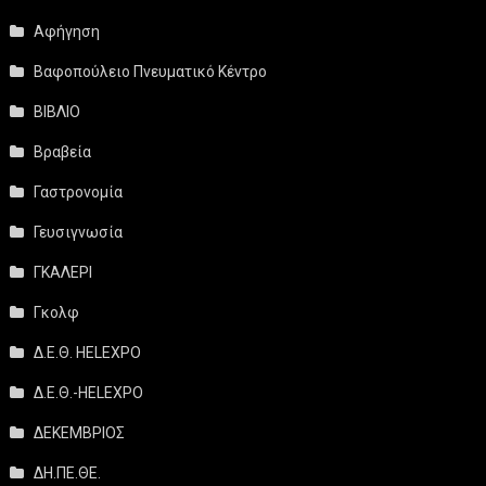
Αφήγηση
Βαφοπούλειο Πνευματικό Κέντρο
ΒΙΒΛΙΟ
Βραβεία
Γαστρονομία
Γευσιγνωσία
ΓΚΑΛΕΡΙ
Γκολφ
Δ.Ε.Θ. HELEXPO
Δ.Ε.Θ.-HELEXPO
ΔΕΚΕΜΒΡΙΟΣ
ΔΗ.ΠΕ.ΘΕ.