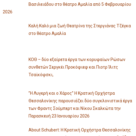
Βασιλειάδου στο θέατρο Αμαλία από 5 Φεβρουαρίου
2026
Καλή Καλό μια ζωή Θεατρίνα της Στεργιάνας Τζέγκα
στο θέατρο Αμαλία
ΚΟΘ – δύο εξαίρετα έργα των κορυφαίων Ρώσων
συνθετών Σεργκέι Προκόφιεφ και Πιοτρ Ίλιτς
Τσαϊκόφσκι,
”Η Λυγερή και ο Χάρος” Η Κρατική Ορχήστρα
Θεσσαλονίκης παρουσιάζει δύο συγκλονιστικά έργα
των Φραντς Σούμπερτ και Νίκου Σκαλκώτα την
Παρασκευή 23 Ιανουαρίου 2026
About Schubert: Η Κρατική Ορχήστρα Θεσσαλονίκης