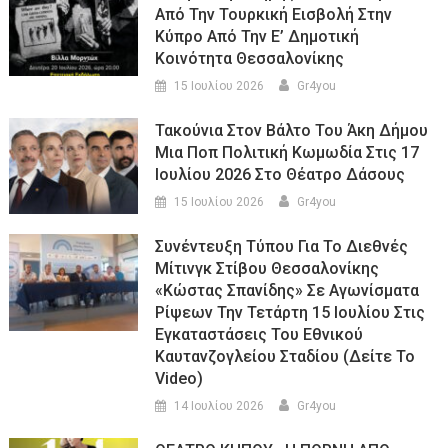
Από Την Τουρκική Εισβολή Στην
Κύπρο Από Την Ε’ Δημοτική
Κοινότητα Θεσσαλονίκης
15 Ιουλίου 2026
Gr4you
Τακούνια Στον Βάλτο Του Άκη Δήμου
Μια Ποπ Πολιτική Κωμωδία Στις 17
Ιουλίου 2026 Στο Θέατρο Δάσους
15 Ιουλίου 2026
Gr4you
Συνέντευξη Τύπου Για Το Διεθνές
Μίτινγκ Στίβου Θεσσαλονίκης
«Κώστας Σπανίδης» Σε Αγωνίσματα
Ρίψεων Την Τετάρτη 15 Ιουλίου Στις
Εγκαταστάσεις Του Εθνικού
Καυτανζογλείου Σταδίου (Δείτε Το
Video)
14 Ιουλίου 2026
Gr4you