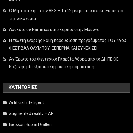
Ο Μητσοτάκης στην ΔΕΘ – Τα 12 μέτρα που ανακοίνωσε για
την οικονομία
Λουκέτο σε Nammos και Σκορπιό στην Μύκονο
Η τελετή έναρξης και η παρουσίαση προγράμματος ΤΟΥ 49ου
ΦΕΣΤΙΒΑΛ ΟΛΥΜΠΟΥ, ΞΕΠΕΡΝΑ ΚΑΙ ΣΥΝΕΧΙΖΕΙ
Αχ Έρωτα του Φεντερίκο Γκαρθία Λόρκα από το ΔΗ.ΠΕ.ΘΕ.
Κοζάνης μία εξαιρετική μουσική παράσταση
KΑΤΗΓΟΡΊΕΣ
Artificial Intelligent
augmented reality – AR
Betsson Hub art Galleri