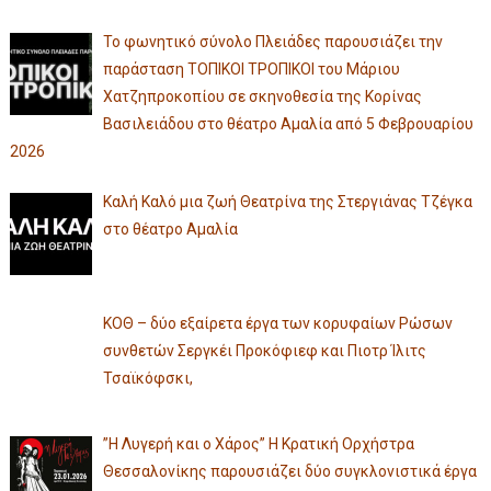
Το φωνητικό σύνολο Πλειάδες παρουσιάζει την
παράσταση ΤΟΠΙΚΟΙ ΤΡΟΠΙΚΟΙ του Μάριου
Χατζηπροκοπίου σε σκηνοθεσία της Κορίνας
Βασιλειάδου στο θέατρο Αμαλία από 5 Φεβρουαρίου
2026
Καλή Καλό μια ζωή Θεατρίνα της Στεργιάνας Τζέγκα
στο θέατρο Αμαλία
ΚΟΘ – δύο εξαίρετα έργα των κορυφαίων Ρώσων
συνθετών Σεργκέι Προκόφιεφ και Πιοτρ Ίλιτς
Τσαϊκόφσκι,
”Η Λυγερή και ο Χάρος” Η Κρατική Ορχήστρα
Θεσσαλονίκης παρουσιάζει δύο συγκλονιστικά έργα