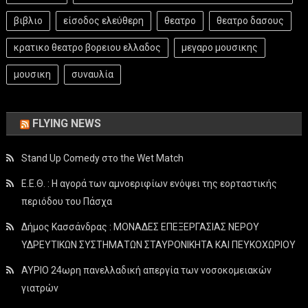
βιβλιο
είσοδος ελεύθερη
θεατρο
θεατρο δασους
κρατικο θεατρο βορειου ελλαδος
μεγαρο μουσικης
μουσικη
συναυλία
FLYING NEWS
Stand Up Comedy στο the Wet Match
Ε.Ε.Θ. : Η αγορά των αμνοεριφίων ενόψει της εορταστικής
περιόδου του Πάσχα
Δήμος Κασσάνδρας : ΜΟΝΑΔΕΣ ΕΠΕΞΕΡΓΑΣΙΑΣ ΝΕΡΟΥ
ΥΔΡΕΥΤΙΚΩΝ ΣΥΣΤΗΜΑΤΩΝ ΣΤΑΥΡΟΝΙΚΗΤΑ ΚΑΙ ΠΕΥΚΟΧΩΡΙΟΥ
ΑΥΡΙΟ 24ωρη πανελλαδική απεργία των νοσοκομειακών
γιατρών