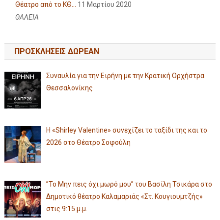
Θέατρο από το ΚΘ...
11 Μαρτίου 2020
ΘΑΛΕΙΑ
ΠΡΟΣΚΛΗΣΕΙΣ ΔΩΡΕΑΝ
Συναυλία για την Ειρήνη με την Κρατική Ορχήστρα
Θεσσαλονίκης
Η «Shirley Valentine» συνεχίζει το ταξίδι της και το
2026 στο Θέατρο Σοφούλη
”Το Μην πεις όχι μωρό μου” του Βασίλη Τσικάρα στο
Δημοτικό θέατρο Καλαμαριάς «Στ. Κουγιουμτζής»
στις 9:15 μ.μ.