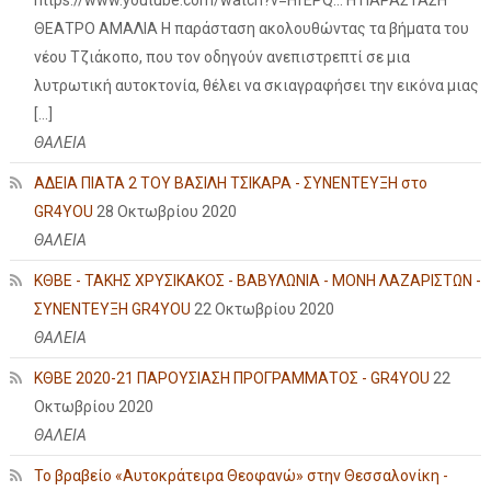
https://www.youtube.com/watch?v=HfEPQ... Η ΠΑΡΑΣΤΑΣΗ
ΘΕΑΤΡΟ ΑΜΑΛΙΑ Η παράσταση ακολουθώντας τα βήματα του
νέου Τζιάκοπο, που τον οδηγούν ανεπιστρεπτί σε μια
λυτρωτική αυτοκτονία, θέλει να σκιαγραφήσει την εικόνα μιας
[…]
ΘΑΛΕΙΑ
ΑΔΕΙΑ ΠΙΑΤΑ 2 ΤΟΥ ΒΑΣΙΛΗ ΤΣΙΚΑΡΑ - ΣΥΝΕΝΤΕΥΞΗ στο
GR4YOU
28 Οκτωβρίου 2020
ΘΑΛΕΙΑ
ΚΘΒΕ - ΤΑΚΗΣ ΧΡΥΣΙΚΑΚΟΣ - ΒΑΒΥΛΩΝΙΑ - ΜΟΝΗ ΛΑΖΑΡΙΣΤΩΝ -
ΣΥΝΕΝΤΕΥΞΗ GR4YOU
22 Οκτωβρίου 2020
ΘΑΛΕΙΑ
ΚΘΒΕ 2020-21 ΠΑΡΟΥΣΙΑΣΗ ΠΡΟΓΡΑΜΜΑΤΟΣ - GR4YOU
22
Οκτωβρίου 2020
ΘΑΛΕΙΑ
Το βραβείο «Αυτοκράτειρα Θεοφανώ» στην Θεσσαλονίκη -