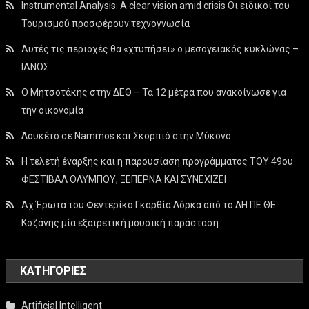
Instrumental Analysis: A clear vision amid crisis Οι ειδικοί του
Τουρισμού προσφέρουν τεχνογνωσία
Αυτές τις περιοχές θα «χτυπήσει» ο μεσογειακός κυκλώνας –
ΙΑΝΟΣ
Ο Μητσοτάκης στην ΔΕΘ – Τα 12 μέτρα που ανακοίνωσε για
την οικονομία
Λουκέτο σε Nammos και Σκορπιό στην Μύκονο
Η τελετή έναρξης και η παρουσίαση προγράμματος ΤΟΥ 49ου
ΦΕΣΤΙΒΑΛ ΟΛΥΜΠΟΥ, ΞΕΠΕΡΝΑ ΚΑΙ ΣΥΝΕΧΙΖΕΙ
Αχ Έρωτα του Φεντερίκο Γκαρθία Λόρκα από το ΔΗ.ΠΕ.ΘΕ.
Κοζάνης μία εξαιρετική μουσική παράσταση
KΑΤΗΓΟΡΊΕΣ
Artificial Intelligent