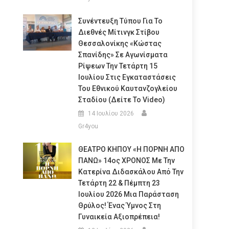
Συνέντευξη Τύπου Για Το
Διεθνές Μίτινγκ Στίβου
Θεσσαλονίκης «Κώστας
Σπανίδης» Σε Αγωνίσματα
Ρίψεων Την Τετάρτη 15
Ιουλίου Στις Εγκαταστάσεις
Του Εθνικού Καυτανζογλείου
Σταδίου (Δείτε Το Video)
14 Ιουλίου 2026
Gr4you
ΘΕΑΤΡΟ ΚΗΠΟΥ «Η ΠΟΡΝΗ ΑΠΟ
ΠΑΝΩ» 14ος ΧΡΟΝΟΣ Με Την
Κατερίνα Διδασκάλου Από Την
Τετάρτη 22 & Πέμπτη 23
Ιουλίου 2026 Μια Παράσταση
Θρύλος! Ένας Ύμνος Στη
Γυναικεία Αξιοπρέπεια!