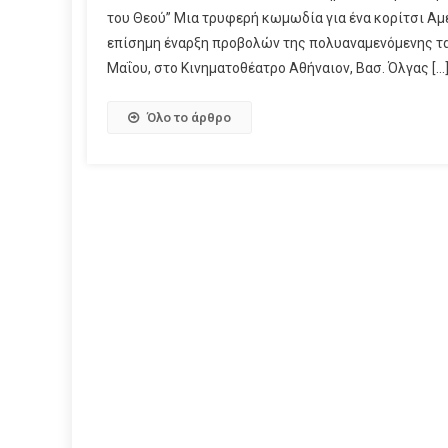
του Θεού” Μια τρυφερή κωμωδία για ένα κορίτσι ΑμεΑ
επίσημη έναρξη προβολών της πολυαναμενόμενης τα
Μαΐου, στο Κινηματοθέατρο Αθήναιον, Βασ. Όλγας […
Όλο το άρθρο