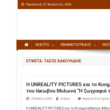
Παρασκευή, 07 Αυγούστου, 2026
Πολιτιστική ενημέρωση
ΘΕΑΤΡΟ
ΚΙΝΗΜΑΤΟΓΡΑΦΟΣ
ΜΟΥ
ΕΤΙΚΈΤΑ: ΤΆΣΟΣ ΚΑΚΟΥΛΊΔΗΣ
Η UNREALITY PICTURES και το Κινη
του Ιάκωβου Μυλωνά “Η ζωγραφιά το
20 Μαΐου 2023
Gr4you
Αφήστε Ένα Σχόλι
Η UNREALITY PICTURES και το Κινηματοθέατρο Αθήν