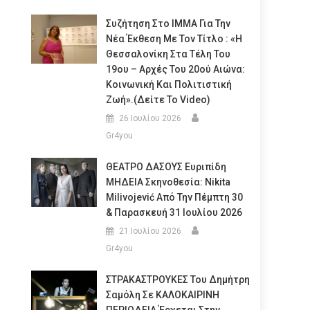
Συζήτηση Στο ΙΜΜΑ Για Την
Νέα Έκθεση Με Τον Τίτλο : «Η
Θεσσαλονίκη Στα Τέλη Του
19ου – Αρχές Του 20ού Αιώνα:
Κοινωνική Και Πολιτιστική
Ζωή».(Δείτε Το Video)
26 Ιουλίου 2026
Gr4you
ΘΕΑΤΡΟ ΔΑΣΟΥΣ Ευριπίδη
ΜΗΔΕΙΑ Σκηνοθεσία: Nikita
Milivojević Από Την Πέμπτη 30
& Παρασκευή 31 Ιουλίου 2026
21 Ιουλίου 2026
Gr4you
ΣΤΡΑΚΑΣΤΡΟΥΚΕΣ Του Δημήτρη
Σαμόλη Σε ΚΑΛΟΚΑΙΡΙΝΗ