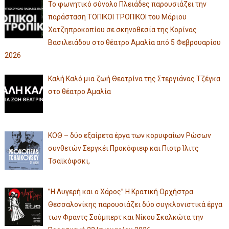
Το φωνητικό σύνολο Πλειάδες παρουσιάζει την
παράσταση ΤΟΠΙΚΟΙ ΤΡΟΠΙΚΟΙ του Μάριου
Χατζηπροκοπίου σε σκηνοθεσία της Κορίνας
Βασιλειάδου στο θέατρο Αμαλία από 5 Φεβρουαρίου
2026
Καλή Καλό μια ζωή Θεατρίνα της Στεργιάνας Τζέγκα
στο θέατρο Αμαλία
ΚΟΘ – δύο εξαίρετα έργα των κορυφαίων Ρώσων
συνθετών Σεργκέι Προκόφιεφ και Πιοτρ Ίλιτς
Τσαϊκόφσκι,
”Η Λυγερή και ο Χάρος” Η Κρατική Ορχήστρα
Θεσσαλονίκης παρουσιάζει δύο συγκλονιστικά έργα
των Φραντς Σούμπερτ και Νίκου Σκαλκώτα την