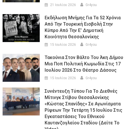
21 Ιουλίου 2026
Gr4you
Εκδήλωση Μνήμης Για Τα 52 Χρόνια
Από Την Τουρκική Εισβολή Στην
Κύπρο Από Την Ε’ Δημοτική
Κοινότητα Θεσσαλονίκης
15 Ιουλίου 2026
Gr4you
Τακούνια Στον Βάλτο Του Άκη Δήμου
Μια Ποπ Πολιτική Κωμωδία Στις 17
Ιουλίου 2026 Στο Θέατρο Δάσους
15 Ιουλίου 2026
Gr4you
Συνέντευξη Τύπου Για Το Διεθνές
Μίτινγκ Στίβου Θεσσαλονίκης
«Κώστας Σπανίδης» Σε Αγωνίσματα
Ρίψεων Την Τετάρτη 15 Ιουλίου Στις
Εγκαταστάσεις Του Εθνικού
Καυτανζογλείου Σταδίου (Δείτε Το