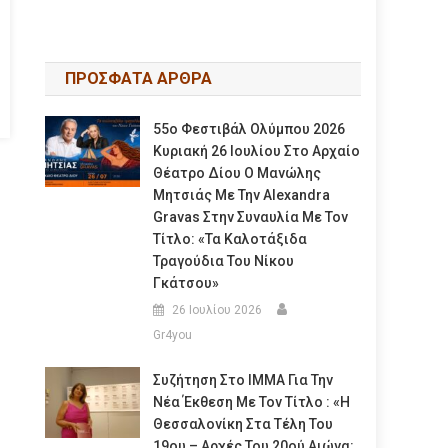
ΠΡΟΣΦΑΤΑ ΑΡΘΡΑ
55ο Φεστιβάλ Ολύμπου 2026
Κυριακή 26 Ιουλίου Στο Αρχαίο
Θέατρο Δίου Ο Μανώλης
Μητσιάς Με Την Alexandra
Gravas Στην Συναυλία Με Τον
Τίτλο: «τα Καλοτάξιδα
Τραγούδια Του Νίκου
Γκάτσου»
26 Ιουλίου 2026
Gr4you
Συζήτηση Στο ΙΜΜΑ Για Την
Νέα Έκθεση Με Τον Τίτλο : «Η
Θεσσαλονίκη Στα Τέλη Του
19ου – Αρχές Του 20ού Αιώνα: