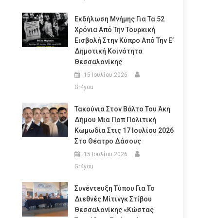
Εκδήλωση Μνήμης Για Τα 52
Χρόνια Από Την Τουρκική
Εισβολή Στην Κύπρο Από Την Ε’
Δημοτική Κοινότητα
Θεσσαλονίκης
15 Ιουλίου 2026
Gr4you
Τακούνια Στον Βάλτο Του Άκη
Δήμου Μια Ποπ Πολιτική
Κωμωδία Στις 17 Ιουλίου 2026
Στο Θέατρο Δάσους
15 Ιουλίου 2026
Gr4you
Συνέντευξη Τύπου Για Το
Διεθνές Μίτινγκ Στίβου
Θεσσαλονίκης «Κώστας