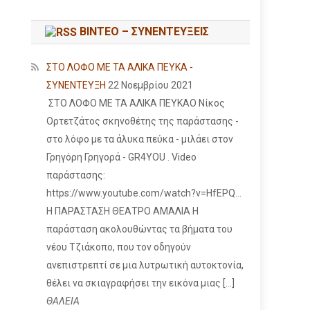
ΒΙΝΤΕΟ – ΣΥΝΕΝΤΕΥΞΕΙΣ
ΣΤΟ ΛΟΦΟ ΜΕ ΤΑ ΑΛΙΚΑ ΠΕΥΚΑ -
ΣΥΝΕΝΤΕΥΞΗ
22 Νοεμβρίου 2021
ΣΤΟ ΛΟΦΟ ΜΕ ΤΑ ΑΛΙΚΑ ΠΕΥΚΑΟ Νίκος
Ορτετζάτος σκηνοθέτης της παράστασης -
στο λόφο με τα άλυκα πεύκα - μιλάει στον
Γρηγόρη Γρηγορά - GR4YOU . Video
παράστασης:
https://www.youtube.com/watch?v=HfEPQ...
Η ΠΑΡΑΣΤΑΣΗ ΘΕΑΤΡΟ ΑΜΑΛΙΑ Η
παράσταση ακολουθώντας τα βήματα του
νέου Τζιάκοπο, που τον οδηγούν
ανεπιστρεπτί σε μια λυτρωτική αυτοκτονία,
θέλει να σκιαγραφήσει την εικόνα μιας […]
ΘΑΛΕΙΑ