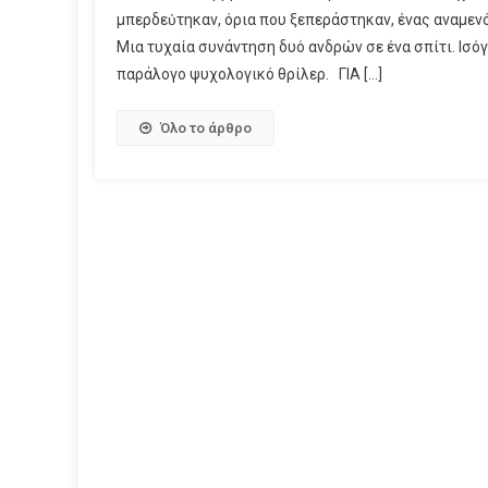
μπερδεὐτηκαν, όρια που ξεπεράστηκαν, ένας αναμεν
Μια τυχαία συνάντηση δυό ανδρών σε ένα σπίτι. Iσόγ
παράλογο ψυχολογικό θρίλερ. ΓΙΑ […]
Όλο το άρθρο