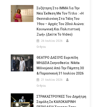
Συζήτηση Στο ΙΜΜΑ Για Την
Νέα Έκθεση Με Τον Τίτλο : «Η
Θεσσαλονίκη Στα Τέλη Του
19ου – Αρχές Του 20ού Αιώνα:
Κοινωνική Και Πολιτιστική
Ζωή».(Δείτε Το Video)
26 Ιουλίου 2026
Gr4you
ΘΕΑΤΡΟ ΔΑΣΟΥΣ Ευριπίδη
ΜΗΔΕΙΑ Σκηνοθεσία: Nikita
Milivojević Από Την Πέμπτη 30
& Παρασκευή 31 Ιουλίου 2026
21 Ιουλίου 2026
Gr4you
ΣΤΡΑΚΑΣΤΡΟΥΚΕΣ Του Δημήτρη
Σαμόλη Σε ΚΑΛΟΚΑΙΡΙΝΗ