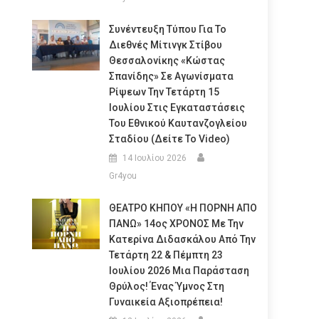
Συνέντευξη Τύπου Για Το
Διεθνές Μίτινγκ Στίβου
Θεσσαλονίκης «Κώστας
Σπανίδης» Σε Αγωνίσματα
Ρίψεων Την Τετάρτη 15
Ιουλίου Στις Εγκαταστάσεις
Του Εθνικού Καυτανζογλείου
Σταδίου (Δείτε Το Video)
14 Ιουλίου 2026
Gr4you
ΘΕΑΤΡΟ ΚΗΠΟΥ «Η ΠΟΡΝΗ ΑΠΟ
ΠΑΝΩ» 14ος ΧΡΟΝΟΣ Με Την
Κατερίνα Διδασκάλου Από Την
Τετάρτη 22 & Πέμπτη 23
Ιουλίου 2026 Μια Παράσταση
Θρύλος! Ένας Ύμνος Στη
Γυναικεία Αξιοπρέπεια!