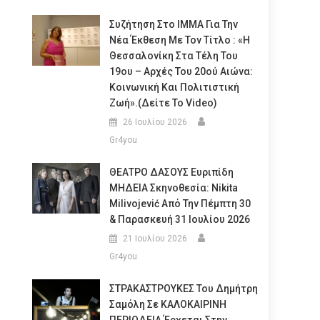
Συζήτηση Στο ΙΜΜΑ Για Την
Νέα Έκθεση Με Τον Τίτλο : «Η
Θεσσαλονίκη Στα Τέλη Του
19ου – Αρχές Του 20ού Αιώνα:
Κοινωνική Και Πολιτιστική
Ζωή».(Δείτε Το Video)
26 Ιουλίου 2026
Gr4you
ΘΕΑΤΡΟ ΔΑΣΟΥΣ Ευριπίδη
ΜΗΔΕΙΑ Σκηνοθεσία: Nikita
Milivojević Από Την Πέμπτη 30
& Παρασκευή 31 Ιουλίου 2026
21 Ιουλίου 2026
Gr4you
ΣΤΡΑΚΑΣΤΡΟΥΚΕΣ Του Δημήτρη
Σαμόλη Σε ΚΑΛΟΚΑΙΡΙΝΗ