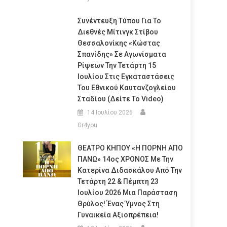
Συνέντευξη Τύπου Για Το
Διεθνές Μίτινγκ Στίβου
Θεσσαλονίκης «Κώστας
Σπανίδης» Σε Αγωνίσματα
Ρίψεων Την Τετάρτη 15
Ιουλίου Στις Εγκαταστάσεις
Του Εθνικού Καυτανζογλείου
Σταδίου (Δείτε Το Video)
14 Ιουλίου 2026
Gr4you
ΘΕΑΤΡΟ ΚΗΠΟΥ «Η ΠΟΡΝΗ ΑΠΟ
ΠΑΝΩ» 14ος ΧΡΟΝΟΣ Με Την
Κατερίνα Διδασκάλου Από Την
Τετάρτη 22 & Πέμπτη 23
Ιουλίου 2026 Μια Παράσταση
Θρύλος! Ένας Ύμνος Στη
Γυναικεία Αξιοπρέπεια!