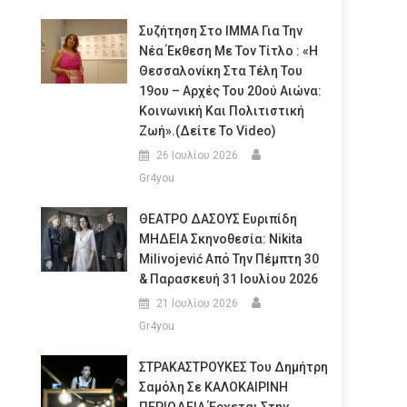
Συζήτηση Στο ΙΜΜΑ Για Την
Νέα Έκθεση Με Τον Τίτλο : «Η
Θεσσαλονίκη Στα Τέλη Του
19ου – Αρχές Του 20ού Αιώνα:
Κοινωνική Και Πολιτιστική
Ζωή».(Δείτε Το Video)
26 Ιουλίου 2026
Gr4you
ΘΕΑΤΡΟ ΔΑΣΟΥΣ Ευριπίδη
ΜΗΔΕΙΑ Σκηνοθεσία: Nikita
Milivojević Από Την Πέμπτη 30
& Παρασκευή 31 Ιουλίου 2026
21 Ιουλίου 2026
Gr4you
ΣΤΡΑΚΑΣΤΡΟΥΚΕΣ Του Δημήτρη
Σαμόλη Σε ΚΑΛΟΚΑΙΡΙΝΗ