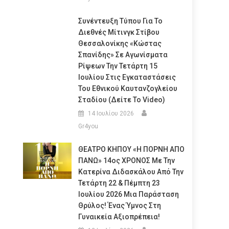
Συνέντευξη Τύπου Για Το
Διεθνές Μίτινγκ Στίβου
Θεσσαλονίκης «Κώστας
Σπανίδης» Σε Αγωνίσματα
Ρίψεων Την Τετάρτη 15
Ιουλίου Στις Εγκαταστάσεις
Του Εθνικού Καυτανζογλείου
Σταδίου (Δείτε Το Video)
14 Ιουλίου 2026
Gr4you
ΘΕΑΤΡΟ ΚΗΠΟΥ «Η ΠΟΡΝΗ ΑΠΟ
ΠΑΝΩ» 14ος ΧΡΟΝΟΣ Με Την
Κατερίνα Διδασκάλου Από Την
Τετάρτη 22 & Πέμπτη 23
Ιουλίου 2026 Μια Παράσταση
Θρύλος! Ένας Ύμνος Στη
Γυναικεία Αξιοπρέπεια!