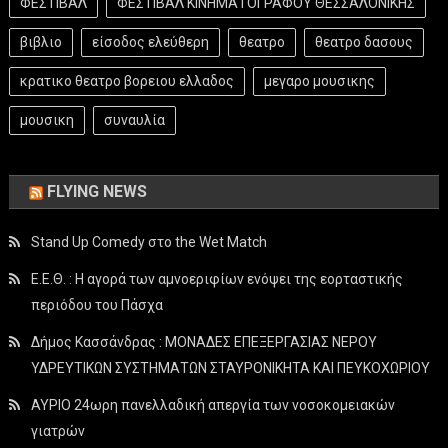
ΦΕΣΤΙΒΑΛ
ΦΕΣΤΙΒΑΛ ΚΙΝΗΜΑΤΟΓΡΑΦΟΥ ΘΕΣΣΑΛΟΝΙΚΗΣ
βιβλιο
είσοδος ελεύθερη
θεατρο
θεατρο δασους
κρατικο θεατρο βορειου ελλαδος
μεγαρο μουσικης
μουσικη
συναυλία
FLYING NEWS
Stand Up Comedy στο the Wet Match
Ε.Ε.Θ. : Η αγορά των αμνοεριφίων ενόψει της εορταστικής
περιόδου του Πάσχα
Δήμος Κασσάνδρας : ΜΟΝΑΔΕΣ ΕΠΕΞΕΡΓΑΣΙΑΣ ΝΕΡΟΥ
ΥΔΡΕΥΤΙΚΩΝ ΣΥΣΤΗΜΑΤΩΝ ΣΤΑΥΡΟΝΙΚΗΤΑ ΚΑΙ ΠΕΥΚΟΧΩΡΙΟΥ
ΑΥΡΙΟ 24ωρη πανελλαδική απεργία των νοσοκομειακών
γιατρών