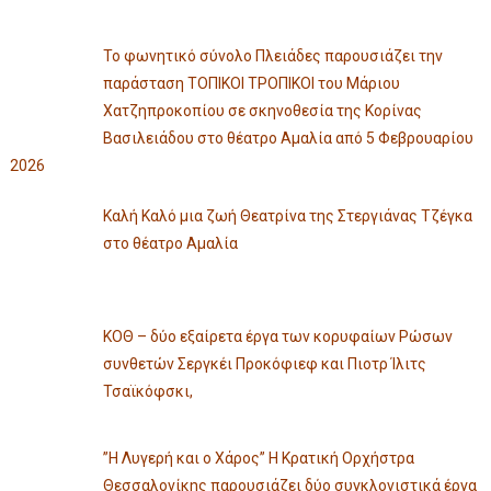
Το φωνητικό σύνολο Πλειάδες παρουσιάζει την
παράσταση ΤΟΠΙΚΟΙ ΤΡΟΠΙΚΟΙ του Μάριου
Χατζηπροκοπίου σε σκηνοθεσία της Κορίνας
Βασιλειάδου στο θέατρο Αμαλία από 5 Φεβρουαρίου
2026
Καλή Καλό μια ζωή Θεατρίνα της Στεργιάνας Τζέγκα
στο θέατρο Αμαλία
ΚΟΘ – δύο εξαίρετα έργα των κορυφαίων Ρώσων
συνθετών Σεργκέι Προκόφιεφ και Πιοτρ Ίλιτς
Τσαϊκόφσκι,
”Η Λυγερή και ο Χάρος” Η Κρατική Ορχήστρα
Θεσσαλονίκης παρουσιάζει δύο συγκλονιστικά έργα