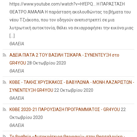
https://www.youtube.com/watch?v=HfEPQ... Η ΠΑΡΑΣΤΑΣΗ
ΘΕΑΤΡΟ ΑΜΑΛΙΑ Η παράσταση ακολουθώντας τα βήματα του
νέου Τζιάκοπο, που τον οδηγούν ανεπιστρεπτί σε μια
λυτρωτική αυτοκτονία, θέλει να σκιαγραφήσει την εικόνα μιας
[…]
ΘΑΛΕΙΑ
ΑΔΕΙΑ ΠΙΑΤΑ 2 ΤΟΥ ΒΑΣΙΛΗ ΤΣΙΚΑΡΑ - ΣΥΝΕΝΤΕΥΞΗ στο
GR4YOU
28 Οκτωβρίου 2020
ΘΑΛΕΙΑ
ΚΘΒΕ - ΤΑΚΗΣ ΧΡΥΣΙΚΑΚΟΣ - ΒΑΒΥΛΩΝΙΑ - ΜΟΝΗ ΛΑΖΑΡΙΣΤΩΝ -
ΣΥΝΕΝΤΕΥΞΗ GR4YOU
22 Οκτωβρίου 2020
ΘΑΛΕΙΑ
ΚΘΒΕ 2020-21 ΠΑΡΟΥΣΙΑΣΗ ΠΡΟΓΡΑΜΜΑΤΟΣ - GR4YOU
22
Οκτωβρίου 2020
ΘΑΛΕΙΑ
Το βραβείο «Αυτοκράτειρα Θεοφανώ» στην Θεσσαλονίκη -