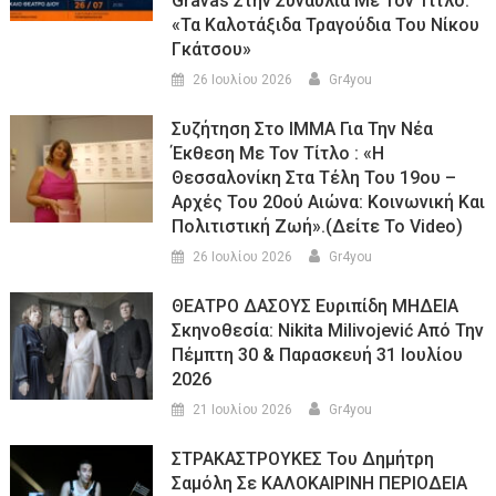
Gravas Στην Συναυλία Με Τον Τίτλο:
«τα Καλοτάξιδα Τραγούδια Του Νίκου
Γκάτσου»
26 Ιουλίου 2026
Gr4you
Συζήτηση Στο ΙΜΜΑ Για Την Νέα
Έκθεση Με Τον Τίτλο : «Η
Θεσσαλονίκη Στα Τέλη Του 19ου –
Αρχές Του 20ού Αιώνα: Κοινωνική Και
Πολιτιστική Ζωή».(Δείτε Το Video)
26 Ιουλίου 2026
Gr4you
ΘΕΑΤΡΟ ΔΑΣΟΥΣ Ευριπίδη ΜΗΔΕΙΑ
Σκηνοθεσία: Nikita Milivojević Από Την
Πέμπτη 30 & Παρασκευή 31 Ιουλίου
2026
21 Ιουλίου 2026
Gr4you
ΣΤΡΑΚΑΣΤΡΟΥΚΕΣ Του Δημήτρη
Σαμόλη Σε ΚΑΛΟΚΑΙΡΙΝΗ ΠΕΡΙΟΔΕΙΑ