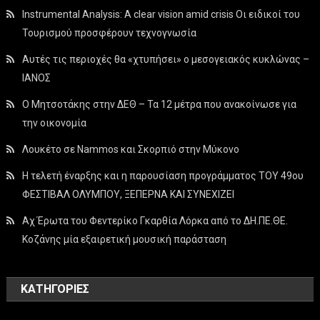
Instrumental Analysis: A clear vision amid crisis Οι ειδικοί του
Τουρισμού προσφέρουν τεχνογνωσία
Αυτές τις περιοχές θα «χτυπήσει» ο μεσογειακός κυκλώνας –
ΙΑΝΟΣ
Ο Μητσοτάκης στην ΔΕΘ – Τα 12 μέτρα που ανακοίνωσε για
την οικονομία
Λουκέτο σε Nammos και Σκορπιό στην Μύκονο
Η τελετή έναρξης και η παρουσίαση προγράμματος ΤΟΥ 49ου
ΦΕΣΤΙΒΑΛ ΟΛΥΜΠΟΥ, ΞΕΠΕΡΝΑ ΚΑΙ ΣΥΝΕΧΙΖΕΙ
Αχ Έρωτα του Φεντερίκο Γκαρθία Λόρκα από το ΔΗ.ΠΕ.ΘΕ.
Κοζάνης μία εξαιρετική μουσική παράσταση
KΑΤΗΓΟΡΊΕΣ