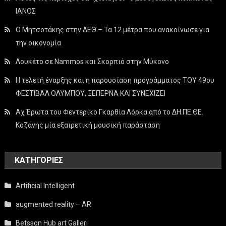
ΙΑΝΟΣ
Ο Μητσοτάκης στην ΔΕΘ – Τα 12 μέτρα που ανακοίνωσε για
την οικονομία
Λουκέτο σε Nammos και Σκορπιό στην Μύκονο
Η τελετή έναρξης και η παρουσίαση προγράμματος ΤΟΥ 49ου
ΦΕΣΤΙΒΑΛ ΟΛΥΜΠΟΥ, ΞΕΠΕΡΝΑ ΚΑΙ ΣΥΝΕΧΙΖΕΙ
Αχ Έρωτα του Φεντερίκο Γκαρθία Λόρκα από το ΔΗ.ΠΕ.ΘΕ.
Κοζάνης μία εξαιρετική μουσική παράσταση
KΑΤΗΓΟΡΊΕΣ
Artificial Intelligent
augmented reality – AR
Betsson Hub art Galleri