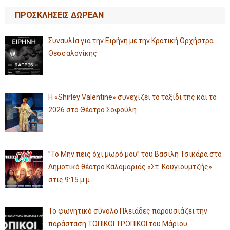
ΠΡΟΣΚΛΗΣΕΙΣ ΔΩΡΕΑΝ
Συναυλία για την Ειρήνη με την Κρατική Ορχήστρα
Θεσσαλονίκης
Η «Shirley Valentine» συνεχίζει το ταξίδι της και το
2026 στο Θέατρο Σοφούλη
”Το Μην πεις όχι μωρό μου” του Βασίλη Τσικάρα στο
Δημοτικό θέατρο Καλαμαριάς «Στ. Κουγιουμτζής»
στις 9:15 μ.μ.
Το φωνητικό σύνολο Πλειάδες παρουσιάζει την
παράσταση ΤΟΠΙΚΟΙ ΤΡΟΠΙΚΟΙ του Μάριου