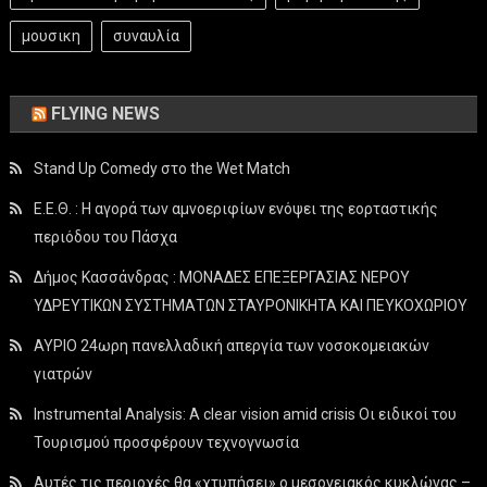
μουσικη
συναυλία
FLYING NEWS
Stand Up Comedy στο the Wet Match
Ε.Ε.Θ. : Η αγορά των αμνοεριφίων ενόψει της εορταστικής
περιόδου του Πάσχα
Δήμος Κασσάνδρας : ΜΟΝΑΔΕΣ ΕΠΕΞΕΡΓΑΣΙΑΣ ΝΕΡΟΥ
ΥΔΡΕΥΤΙΚΩΝ ΣΥΣΤΗΜΑΤΩΝ ΣΤΑΥΡΟΝΙΚΗΤΑ ΚΑΙ ΠΕΥΚΟΧΩΡΙΟΥ
ΑΥΡΙΟ 24ωρη πανελλαδική απεργία των νοσοκομειακών
γιατρών
Instrumental Analysis: A clear vision amid crisis Οι ειδικοί του
Τουρισμού προσφέρουν τεχνογνωσία
Αυτές τις περιοχές θα «χτυπήσει» ο μεσογειακός κυκλώνας –