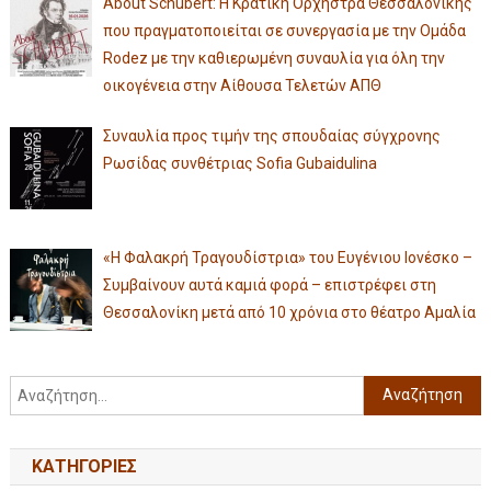
About Schubert: Η Κρατική Ορχήστρα Θεσσαλονίκης
που πραγματοποιείται σε συνεργασία με την Ομάδα
Rodez με την καθιερωμένη συναυλία για όλη την
οικογένεια στην Αίθουσα Τελετών ΑΠΘ
Συναυλία προς τιμήν της σπουδαίας σύγχρονης
Ρωσίδας συνθέτριας Sofia Gubaidulina
«Η Φαλακρή Τραγουδίστρια» του Ευγένιου Ιονέσκο –
Συμβαίνουν αυτά καμιά φορά – επιστρέφει στη
Θεσσαλονίκη μετά από 10 χρόνια στο θέατρο Αμαλία
KΑΤΗΓΟΡΊΕΣ