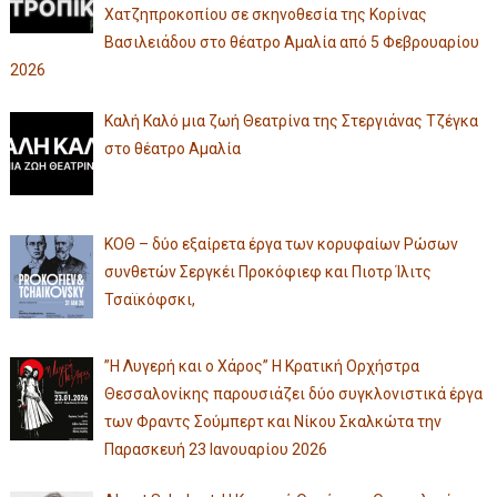
Χατζηπροκοπίου σε σκηνοθεσία της Κορίνας
Βασιλειάδου στο θέατρο Αμαλία από 5 Φεβρουαρίου
2026
Καλή Καλό μια ζωή Θεατρίνα της Στεργιάνας Τζέγκα
στο θέατρο Αμαλία
ΚΟΘ – δύο εξαίρετα έργα των κορυφαίων Ρώσων
συνθετών Σεργκέι Προκόφιεφ και Πιοτρ Ίλιτς
Τσαϊκόφσκι,
”Η Λυγερή και ο Χάρος” Η Κρατική Ορχήστρα
Θεσσαλονίκης παρουσιάζει δύο συγκλονιστικά έργα
των Φραντς Σούμπερτ και Νίκου Σκαλκώτα την
Παρασκευή 23 Ιανουαρίου 2026