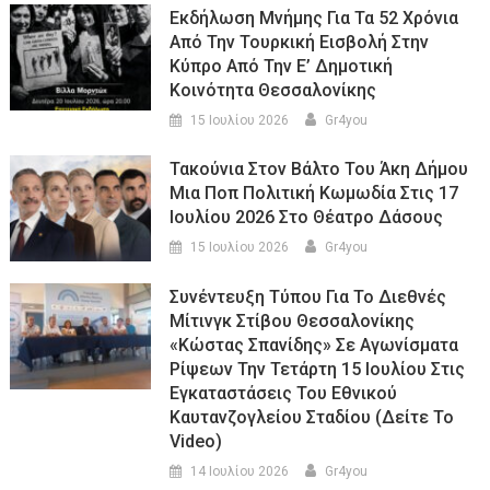
Εκδήλωση Μνήμης Για Τα 52 Χρόνια
Από Την Τουρκική Εισβολή Στην
Κύπρο Από Την Ε’ Δημοτική
Κοινότητα Θεσσαλονίκης
15 Ιουλίου 2026
Gr4you
Τακούνια Στον Βάλτο Του Άκη Δήμου
Μια Ποπ Πολιτική Κωμωδία Στις 17
Ιουλίου 2026 Στο Θέατρο Δάσους
15 Ιουλίου 2026
Gr4you
Συνέντευξη Τύπου Για Το Διεθνές
Μίτινγκ Στίβου Θεσσαλονίκης
«Κώστας Σπανίδης» Σε Αγωνίσματα
Ρίψεων Την Τετάρτη 15 Ιουλίου Στις
Εγκαταστάσεις Του Εθνικού
Καυτανζογλείου Σταδίου (Δείτε Το
Video)
14 Ιουλίου 2026
Gr4you