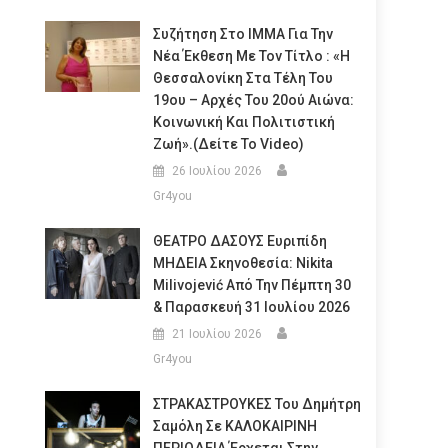
Συζήτηση Στο ΙΜΜΑ Για Την
Νέα Έκθεση Με Τον Τίτλο : «Η
Θεσσαλονίκη Στα Τέλη Του
19ου – Αρχές Του 20ού Αιώνα:
Κοινωνική Και Πολιτιστική
Ζωή».(Δείτε Το Video)
26 Ιουλίου 2026
Gr4you
ΘΕΑΤΡΟ ΔΑΣΟΥΣ Ευριπίδη
ΜΗΔΕΙΑ Σκηνοθεσία: Nikita
Milivojević Από Την Πέμπτη 30
& Παρασκευή 31 Ιουλίου 2026
21 Ιουλίου 2026
Gr4you
ΣΤΡΑΚΑΣΤΡΟΥΚΕΣ Του Δημήτρη
Σαμόλη Σε ΚΑΛΟΚΑΙΡΙΝΗ