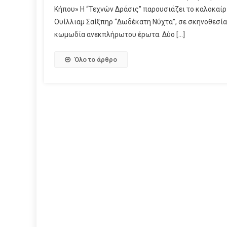
Κήπου» Η “Τεχνών Δράσις” παρουσιάζει το καλοκαίρι
Ουίλλιαμ Σαίξπηρ “Δωδέκατη Νύχτα”, σε σκηνοθεσία 
κωμωδία ανεκπλήρωτου έρωτα. Δύο […]
Όλο το άρθρο