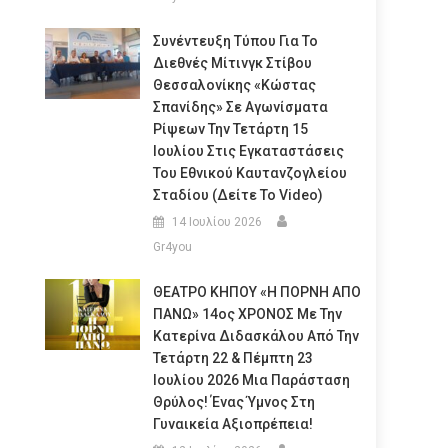
Συνέντευξη Τύπου Για Το
Διεθνές Μίτινγκ Στίβου
Θεσσαλονίκης «Κώστας
Σπανίδης» Σε Αγωνίσματα
Ρίψεων Την Τετάρτη 15
Ιουλίου Στις Εγκαταστάσεις
Του Εθνικού Καυτανζογλείου
Σταδίου (Δείτε Το Video)
14 Ιουλίου 2026
Gr4you
ΘΕΑΤΡΟ ΚΗΠΟΥ «Η ΠΟΡΝΗ ΑΠΟ
ΠΑΝΩ» 14ος ΧΡΟΝΟΣ Με Την
Κατερίνα Διδασκάλου Από Την
Τετάρτη 22 & Πέμπτη 23
Ιουλίου 2026 Μια Παράσταση
Θρύλος! Ένας Ύμνος Στη
Γυναικεία Αξιοπρέπεια!