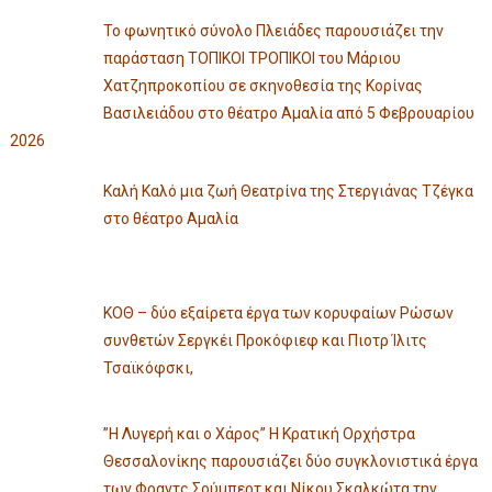
Το φωνητικό σύνολο Πλειάδες παρουσιάζει την
παράσταση ΤΟΠΙΚΟΙ ΤΡΟΠΙΚΟΙ του Μάριου
Χατζηπροκοπίου σε σκηνοθεσία της Κορίνας
Βασιλειάδου στο θέατρο Αμαλία από 5 Φεβρουαρίου
2026
Καλή Καλό μια ζωή Θεατρίνα της Στεργιάνας Τζέγκα
στο θέατρο Αμαλία
ΚΟΘ – δύο εξαίρετα έργα των κορυφαίων Ρώσων
συνθετών Σεργκέι Προκόφιεφ και Πιοτρ Ίλιτς
Τσαϊκόφσκι,
”Η Λυγερή και ο Χάρος” Η Κρατική Ορχήστρα
Θεσσαλονίκης παρουσιάζει δύο συγκλονιστικά έργα
των Φραντς Σούμπερτ και Νίκου Σκαλκώτα την