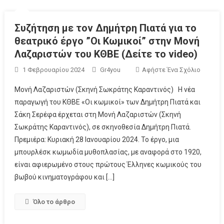
Συζήτηση με τον Δημήτρη Πιατά για το
θεατρικό έργο ”Οι Κωμικοί” στην Μονή
Λαζαριστών του ΚΘΒΕ (Δείτε το video)
1 Φεβρουαρίου 2024
Gr4you
Αφήστε Ένα Σχόλιο
Μονή Λαζαριστών (Σκηνή Σωκράτης Καραντινός) Η νέα
παραγωγή του ΚΘΒΕ «Οι κωμικοί» των Δημήτρη Πιατά και
Σάκη Σερέφα έρχεται στη Μονή Λαζαριστών (Σκηνή
Σωκράτης Καραντινός), σε σκηνοθεσία Δημήτρη Πιατά.
Πρεμιέρα: Κυριακή 28 Ιανουαρίου 2024. Το έργο, μια
μπουρλέσκ κωμωδία μυθοπλασίας, με αναφορά στο 1920,
είναι αφιερωμένο στους πρώτους Έλληνες κωμικούς του
βωβού κινηματογράφου και […]
Όλο το άρθρο