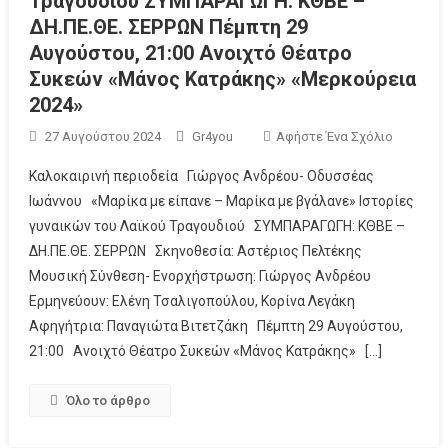
Τραγουδιού ΣΥΜΠΑΡΑΓΩΓΗ: ΚΘΒΕ –
ΔΗ.ΠΕ.ΘΕ. ΣΕΡΡΩΝ Πέμπτη 29
Αυγούστου, 21:00 Ανοιχτό Θέατρο
Συκεών «Μάνος Κατράκης» «Μερκούρεια
2024»
27 Αυγούστου 2024
Gr4you
Αφήστε Ένα Σχόλιο
Καλοκαιρινή περιοδεία Γιώργος Ανδρέου- Οδυσσέας
Ιωάννου «Μαρίκα με είπανε – Μαρίκα με βγάλανε» Ιστορίες
γυναικών του Λαϊκού Τραγουδιού ΣΥΜΠΑΡΑΓΩΓΗ: ΚΘΒΕ –
ΔΗ.ΠΕ.ΘΕ. ΣΕΡΡΩΝ Σκηνοθεσία: Αστέριος Πελτέκης
Μουσική Σύνθεση- Ενορχήστρωση: Γιώργος Ανδρέου
Ερμηνεύουν: Ελένη Τσαλιγοπούλου, Κορίνα Λεγάκη
Αφηγήτρια: Παναγιώτα Βιτετζάκη Πέμπτη 29 Αυγούστου,
21:00 Ανοιχτό Θέατρο Συκεών «Μάνος Κατράκης» […]
Όλο το άρθρο