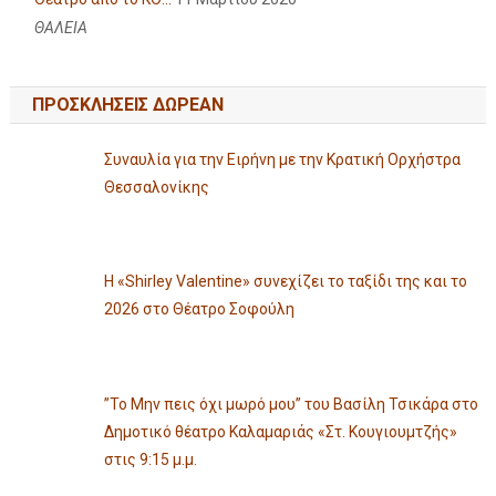
ΘΑΛΕΙΑ
ΠΡΟΣΚΛΗΣΕΙΣ ΔΩΡΕΑΝ
Συναυλία για την Ειρήνη με την Κρατική Ορχήστρα
Θεσσαλονίκης
Η «Shirley Valentine» συνεχίζει το ταξίδι της και το
2026 στο Θέατρο Σοφούλη
”Το Μην πεις όχι μωρό μου” του Βασίλη Τσικάρα στο
Δημοτικό θέατρο Καλαμαριάς «Στ. Κουγιουμτζής»
στις 9:15 μ.μ.