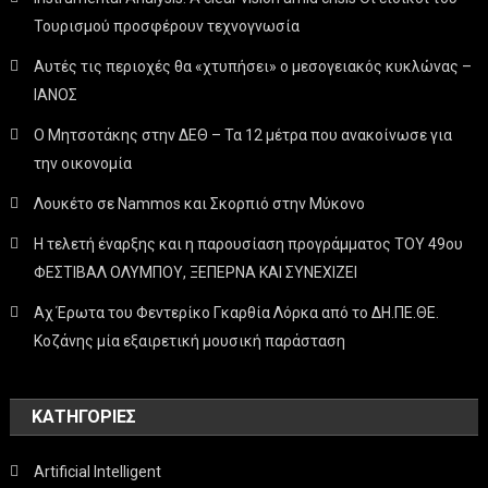
Τουρισμού προσφέρουν τεχνογνωσία
Αυτές τις περιοχές θα «χτυπήσει» ο μεσογειακός κυκλώνας –
ΙΑΝΟΣ
Ο Μητσοτάκης στην ΔΕΘ – Τα 12 μέτρα που ανακοίνωσε για
την οικονομία
Λουκέτο σε Nammos και Σκορπιό στην Μύκονο
Η τελετή έναρξης και η παρουσίαση προγράμματος ΤΟΥ 49ου
ΦΕΣΤΙΒΑΛ ΟΛΥΜΠΟΥ, ΞΕΠΕΡΝΑ ΚΑΙ ΣΥΝΕΧΙΖΕΙ
Αχ Έρωτα του Φεντερίκο Γκαρθία Λόρκα από το ΔΗ.ΠΕ.ΘΕ.
Κοζάνης μία εξαιρετική μουσική παράσταση
KΑΤΗΓΟΡΊΕΣ
Artificial Intelligent