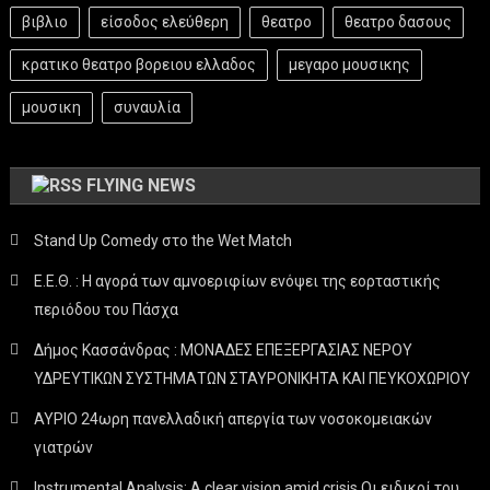
βιβλιο
είσοδος ελεύθερη
θεατρο
θεατρο δασους
κρατικο θεατρο βορειου ελλαδος
μεγαρο μουσικης
μουσικη
συναυλία
FLYING NEWS
Stand Up Comedy στο the Wet Match
Ε.Ε.Θ. : Η αγορά των αμνοεριφίων ενόψει της εορταστικής
περιόδου του Πάσχα
Δήμος Κασσάνδρας : ΜΟΝΑΔΕΣ ΕΠΕΞΕΡΓΑΣΙΑΣ ΝΕΡΟΥ
ΥΔΡΕΥΤΙΚΩΝ ΣΥΣΤΗΜΑΤΩΝ ΣΤΑΥΡΟΝΙΚΗΤΑ ΚΑΙ ΠΕΥΚΟΧΩΡΙΟΥ
ΑΥΡΙΟ 24ωρη πανελλαδική απεργία των νοσοκομειακών
γιατρών
Instrumental Analysis: A clear vision amid crisis Οι ειδικοί του