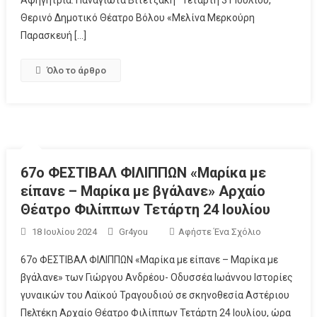
Αφηγήτρια: Παναγιώτα Βιτετζάκη Τετάρτη 31 Ιουλίου,
Θερινό Δημοτικό Θέατρο Βόλου «Μελίνα Μερκούρη
Παρασκευή […]
Όλο το άρθρο
67o ΦΕΣΤΙΒΑΛ ΦΙΛΙΠΠΩΝ «Μαρίκα με
είπανε – Μαρίκα με βγάλανε» Αρχαίο
Θέατρο Φιλίππων Τετάρτη 24 Ιουλίου
18 Ιουλίου 2024
Gr4you
Αφήστε Ένα Σχόλιο
67o ΦΕΣΤΙΒΑΛ ΦΙΛΙΠΠΩΝ «Μαρίκα με είπανε – Μαρίκα με
βγάλανε» των Γιώργου Ανδρέου- Οδυσσέα Ιωάννου Ιστορίες
γυναικών του Λαϊκού Τραγουδιού σε σκηνοθεσία Αστέριου
Πελτέκη Αρχαίο Θέατρο Φιλίππων Τετάρτη 24 Ιουλίου, ώρα