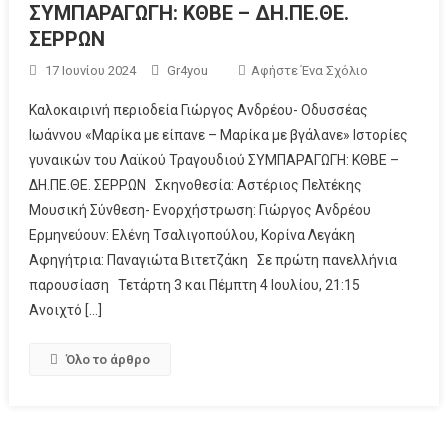
ΣΥΜΠΑΡΑΓΩΓΗ: ΚΘΒΕ – ΔΗ.ΠΕ.ΘΕ.
ΣΕΡΡΩΝ
17 Ιουνίου 2024
Gr4you
Αφήστε Ένα Σχόλιο
Καλοκαιρινή περιοδεία Γιώργος Ανδρέου- Οδυσσέας
Ιωάννου «Μαρίκα με είπανε – Μαρίκα με βγάλανε» Ιστορίες
γυναικών του Λαϊκού Τραγουδιού ΣΥΜΠΑΡΑΓΩΓΗ: ΚΘΒΕ –
ΔΗ.ΠΕ.ΘΕ. ΣΕΡΡΩΝ Σκηνοθεσία: Αστέριος Πελτέκης
Μουσική Σύνθεση- Ενορχήστρωση: Γιώργος Ανδρέου
Ερμηνεύουν: Ελένη Τσαλιγοπούλου, Κορίνα Λεγάκη
Αφηγήτρια: Παναγιώτα Βιτετζάκη Σε πρώτη πανελλήνια
παρουσίαση Τετάρτη 3 και Πέμπτη 4 Ιουλίου, 21:15
Ανοιχτό […]
Όλο το άρθρο