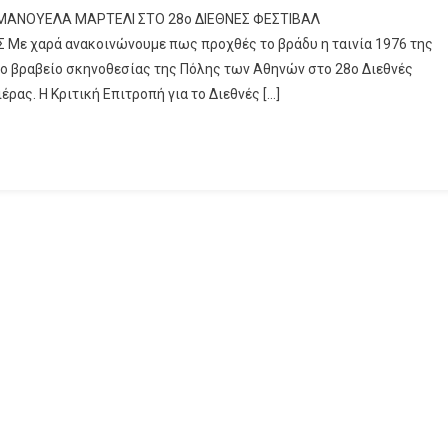
Σ ΜΑΝΟΥΕΛΑ ΜΑΡΤΕΛΙ ΣΤΟ 28o ΔΙΕΘΝΕΣ ΦΕΣΤΙΒΑΛ
 χαρά ανακοινώνουμε πως προχθές το βράδυ η ταινία 1976 της
το βραβείο σκηνοθεσίας της Πόλης των Αθηνών στο 28ο Διεθνές
ας. Η Κριτική Επιτροπή για το Διεθνές […]