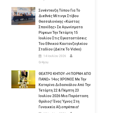
Συνέντευξη Τύπου Για Το
Διεθνές Μίτινγκ Στίβου
Θεσσαλονίκης «Κώστας
Σπανίδης» Σε Αγωνίσματα
Ρίψεων Την Τετάρτη 15
Ιουλίου Στις Εγκαταστάσεις
Του Εθνικού Καυτανζογλείου
Σταδίου (Δείτε Το Video)
14 Ιουλίου 2026
Gr4you
ΘΕΑΤΡΟ ΚΗΠΟΥ «Η ΠΟΡΝΗ ΑΠΟ
ΠΑΝΩ» 14ος ΧΡΟΝΟΣ Με Την
Κατερίνα Διδασκάλου Από Την
Τετάρτη 22 & Πέμπτη 23
Ιουλίου 2026 Μια Παράσταση
Θρύλος! Ένας Ύμνος Στη
Γυναικεία Αξιοπρέπεια!