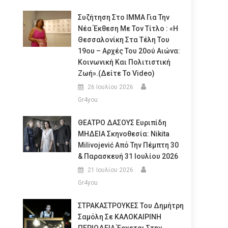
Συζήτηση Στο ΙΜΜΑ Για Την
Νέα Έκθεση Με Τον Τίτλο : «Η
Θεσσαλονίκη Στα Τέλη Του
19ου – Αρχές Του 20ού Αιώνα:
Κοινωνική Και Πολιτιστική
Ζωή».(Δείτε Το Video)
26 Ιουλίου 2026
Gr4you
ΘΕΑΤΡΟ ΔΑΣΟΥΣ Ευριπίδη
ΜΗΔΕΙΑ Σκηνοθεσία: Nikita
Milivojević Από Την Πέμπτη 30
& Παρασκευή 31 Ιουλίου 2026
21 Ιουλίου 2026
Gr4you
ΣΤΡΑΚΑΣΤΡΟΥΚΕΣ Του Δημήτρη
Σαμόλη Σε ΚΑΛΟΚΑΙΡΙΝΗ