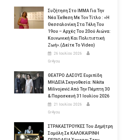
Συζήτηση Στο ΙΜΜΑ Για Την
Νέα Έκθεση Με Τον Τίτλο : «Η
Θεσσαλονίκη Στα Τέλη Του
19ου – Αρχές Του 20ού Αιώνα:
Κοινωνική Και Πολιτιστική
Ζωή».(Δείτε Το Video)
26 Ιουλίου 2026
Gr4you
ΘΕΑΤΡΟ ΔΑΣΟΥΣ Ευριπίδη
ΜΗΔΕΙΑ Σκηνοθεσία: Nikita
Milivojević Από Την Πέμπτη 30
& Παρασκευή 31 Ιουλίου 2026
21 Ιουλίου 2026
Gr4you
ΣΤΡΑΚΑΣΤΡΟΥΚΕΣ Του Δημήτρη
Σαμόλη Σε ΚΑΛΟΚΑΙΡΙΝΗ