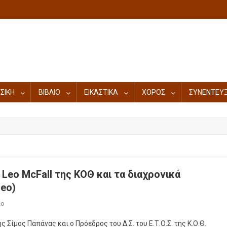
ΣΙΚΗ
ΒΙΒΛΙΟ
ΕΙΚΑΣΤΙΚΑ
ΧΟΡΟΣ
ΣΥΝΕΝΤΕΥΞ
Leo McFall της ΚΟΘ και τα διαχρονικά
eo)
ιο
ίμος Παπάνας και ο Πρόεδρος του Δ.Σ. του Ε.Τ.Ο.Σ. της Κ.Ο.Θ.