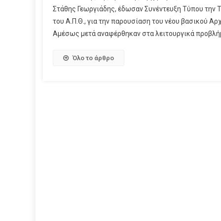
Στάθης Γεωργιάδης, έδωσαν Συνέντευξη Τύπου την Τ
του Α.Π.Θ., για την παρουσίαση του νέου βασικού Α
Αμέσως μετά αναφέρθηκαν στα λειτουργικά προβλήμ
Όλο το άρθρο