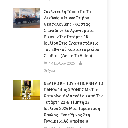
Συνέντευξη Τύπου Για Το
Διεθνές Μίτινγκ Στίβου
Θεσσαλονίκης «Κώστας
Σπανίδης» Σε Αγωνίσματα
Ρίψεων Την Τετάρτη 15
Ιουλίου Στις Εγκαταστάσεις
Του Εθνικού Καυτανζογλείου
Σταδίου (Δείτε Το Video)
14 Ιουλίου 2026
Gr4you
ΘΕΑΤΡΟ ΚΗΠΟΥ «Η ΠΟΡΝΗ ΑΠΟ
ΠΑΝΩ» 14ος ΧΡΟΝΟΣ Με Την
Κατερίνα Διδασκάλου Από Την
Τετάρτη 22 & Πέμπτη 23
Ιουλίου 2026 Μια Παράσταση
Θρύλος! Ένας Ύμνος Στη
Γυναικεία Αξιοπρέπεια!