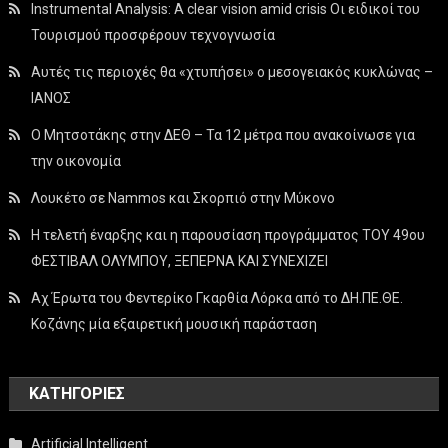
Instrumental Analysis: A clear vision amid crisis Οι ειδικοί του
Τουρισμού προσφέρουν τεχνογνωσία
Αυτές τις περιοχές θα «χτυπήσει» ο μεσογειακός κυκλώνας –
ΙΑΝΟΣ
Ο Μητσοτάκης στην ΔΕΘ – Τα 12 μέτρα που ανακοίνωσε για
την οικονομία
Λουκέτο σε Nammos και Σκορπιό στην Μύκονο
Η τελετή έναρξης και η παρουσίαση προγράμματος ΤΟΥ 49ου
ΦΕΣΤΙΒΑΛ ΟΛΥΜΠΟΥ, ΞΕΠΕΡΝΑ ΚΑΙ ΣΥΝΕΧΙΖΕΙ
Αχ Έρωτα του Φεντερίκο Γκαρθία Λόρκα από το ΔΗ.ΠΕ.ΘΕ.
Κοζάνης μία εξαιρετική μουσική παράσταση
KΑΤΗΓΟΡΊΕΣ
Artificial Intelligent