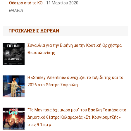
Θέατρο από το ΚΘ...
11 Μαρτίου 2020
ΘΑΛΕΙΑ
ΠΡΟΣΚΛΗΣΕΙΣ ΔΩΡΕΑΝ
Συναυλία για την Ειρήνη με την Κρατική Ορχήστρα
Θεσσαλονίκης
Η «Shirley Valentine» συνεχίζει το ταξίδι της και το
2026 στο Θέατρο Σοφούλη
”Το Μην πεις όχι μωρό μου” του Βασίλη Τσικάρα στο
Δημοτικό θέατρο Καλαμαριάς «Στ. Κουγιουμτζής»
στις 9:15 μ.μ.