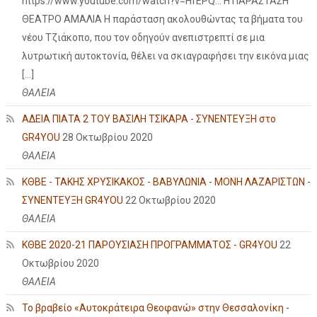
https://www.youtube.com/watch?v=HfEPQ... Η ΠΑΡΑΣΤΑΣΗ
ΘΕΑΤΡΟ ΑΜΑΛΙΑ Η παράσταση ακολουθώντας τα βήματα του
νέου Τζιάκοπο, που τον οδηγούν ανεπιστρεπτί σε μια
λυτρωτική αυτοκτονία, θέλει να σκιαγραφήσει την εικόνα μιας
[…]
ΘΑΛΕΙΑ
ΑΔΕΙΑ ΠΙΑΤΑ 2 ΤΟΥ ΒΑΣΙΛΗ ΤΣΙΚΑΡΑ - ΣΥΝΕΝΤΕΥΞΗ στο
GR4YOU
28 Οκτωβρίου 2020
ΘΑΛΕΙΑ
ΚΘΒΕ - ΤΑΚΗΣ ΧΡΥΣΙΚΑΚΟΣ - ΒΑΒΥΛΩΝΙΑ - ΜΟΝΗ ΛΑΖΑΡΙΣΤΩΝ -
ΣΥΝΕΝΤΕΥΞΗ GR4YOU
22 Οκτωβρίου 2020
ΘΑΛΕΙΑ
ΚΘΒΕ 2020-21 ΠΑΡΟΥΣΙΑΣΗ ΠΡΟΓΡΑΜΜΑΤΟΣ - GR4YOU
22
Οκτωβρίου 2020
ΘΑΛΕΙΑ
Το βραβείο «Αυτοκράτειρα Θεοφανώ» στην Θεσσαλονίκη -