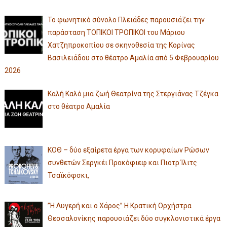
Το φωνητικό σύνολο Πλειάδες παρουσιάζει την
παράσταση ΤΟΠΙΚΟΙ ΤΡΟΠΙΚΟΙ του Μάριου
Χατζηπροκοπίου σε σκηνοθεσία της Κορίνας
Βασιλειάδου στο θέατρο Αμαλία από 5 Φεβρουαρίου
2026
Καλή Καλό μια ζωή Θεατρίνα της Στεργιάνας Τζέγκα
στο θέατρο Αμαλία
ΚΟΘ – δύο εξαίρετα έργα των κορυφαίων Ρώσων
συνθετών Σεργκέι Προκόφιεφ και Πιοτρ Ίλιτς
Τσαϊκόφσκι,
”Η Λυγερή και ο Χάρος” Η Κρατική Ορχήστρα
Θεσσαλονίκης παρουσιάζει δύο συγκλονιστικά έργα