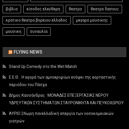
βιβλιο
είσοδος ελεύθερη
θεατρο
θεατρο δασους
κρατικο θεατρο βορειου ελλαδος
μεγαρο μουσικης
μουσικη
συναυλία
FLYING NEWS
Stand Up Comedy στο the Wet Match
Ε.Ε.Θ. : Η αγορά των αμνοεριφίων ενόψει της εορταστικής
περιόδου του Πάσχα
Δήμος Κασσάνδρας : ΜΟΝΑΔΕΣ ΕΠΕΞΕΡΓΑΣΙΑΣ ΝΕΡΟΥ
ΥΔΡΕΥΤΙΚΩΝ ΣΥΣΤΗΜΑΤΩΝ ΣΤΑΥΡΟΝΙΚΗΤΑ ΚΑΙ ΠΕΥΚΟΧΩΡΙΟΥ
ΑΥΡΙΟ 24ωρη πανελλαδική απεργία των νοσοκομειακών
γιατρών