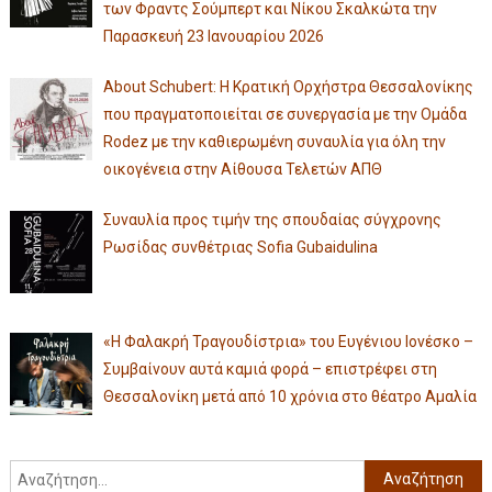
των Φραντς Σούμπερτ και Νίκου Σκαλκώτα την
Παρασκευή 23 Ιανουαρίου 2026
About Schubert: Η Κρατική Ορχήστρα Θεσσαλονίκης
που πραγματοποιείται σε συνεργασία με την Ομάδα
Rodez με την καθιερωμένη συναυλία για όλη την
οικογένεια στην Αίθουσα Τελετών ΑΠΘ
Συναυλία προς τιμήν της σπουδαίας σύγχρονης
Ρωσίδας συνθέτριας Sofia Gubaidulina
«Η Φαλακρή Τραγουδίστρια» του Ευγένιου Ιονέσκο –
Συμβαίνουν αυτά καμιά φορά – επιστρέφει στη
Θεσσαλονίκη μετά από 10 χρόνια στο θέατρο Αμαλία