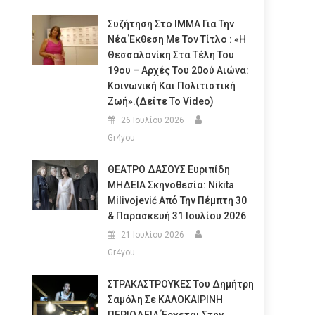
Συζήτηση Στο ΙΜΜΑ Για Την
Νέα Έκθεση Με Τον Τίτλο : «Η
Θεσσαλονίκη Στα Τέλη Του
19ου – Αρχές Του 20ού Αιώνα:
Κοινωνική Και Πολιτιστική
Ζωή».(Δείτε Το Video)
26 Ιουλίου 2026
Gr4you
ΘΕΑΤΡΟ ΔΑΣΟΥΣ Ευριπίδη
ΜΗΔΕΙΑ Σκηνοθεσία: Nikita
Milivojević Από Την Πέμπτη 30
& Παρασκευή 31 Ιουλίου 2026
21 Ιουλίου 2026
Gr4you
ΣΤΡΑΚΑΣΤΡΟΥΚΕΣ Του Δημήτρη
Σαμόλη Σε ΚΑΛΟΚΑΙΡΙΝΗ