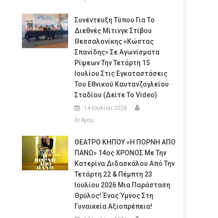
Συνέντευξη Τύπου Για Το
Διεθνές Μίτινγκ Στίβου
Θεσσαλονίκης «Κώστας
Σπανίδης» Σε Αγωνίσματα
Ρίψεων Την Τετάρτη 15
Ιουλίου Στις Εγκαταστάσεις
Του Εθνικού Καυτανζογλείου
Σταδίου (Δείτε Το Video)
14 Ιουλίου 2026
Gr4you
ΘΕΑΤΡΟ ΚΗΠΟΥ «Η ΠΟΡΝΗ ΑΠΟ
ΠΑΝΩ» 14ος ΧΡΟΝΟΣ Με Την
Κατερίνα Διδασκάλου Από Την
Τετάρτη 22 & Πέμπτη 23
Ιουλίου 2026 Μια Παράσταση
Θρύλος! Ένας Ύμνος Στη
Γυναικεία Αξιοπρέπεια!