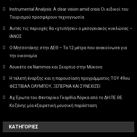
Instrumental Analysis: A clear vision amid crisis Οι ειδικοί του
Τουρισμού προσφέρουν τεχνογνωσία
Αυτές τις περιοχές θα «χτυπήσει» ο μεσογειακός κυκλώνας –
ΙΑΝΟΣ
Ο Μητσοτάκης στην ΔΕΘ – Τα 12 μέτρα που ανακοίνωσε για
την οικονομία
Λουκέτο σε Nammos και Σκορπιό στην Μύκονο
Η τελετή έναρξης και η παρουσίαση προγράμματος ΤΟΥ 49ου
ΦΕΣΤΙΒΑΛ ΟΛΥΜΠΟΥ, ΞΕΠΕΡΝΑ ΚΑΙ ΣΥΝΕΧΙΖΕΙ
Αχ Έρωτα του Φεντερίκο Γκαρθία Λόρκα από το ΔΗ.ΠΕ.ΘΕ.
Κοζάνης μία εξαιρετική μουσική παράσταση
KΑΤΗΓΟΡΊΕΣ