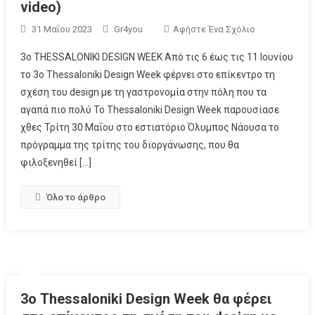
video)
31 Μαΐου 2023
Gr4you
Αφήστε Ένα Σχόλιο
3ο THESSALONIKI DESIGN WEEK Από τις 6 έως τις 11 Ιουνίου
το 3ο Thessaloniki Design Week φέρνει στο επίκεντρο τη
σχέση του design με τη γαστρονομία στην πόλη που τα
αγαπά πιο πολύ Το Thessaloniki Design Week παρουσίασε
χθες Τρίτη 30 Μαΐου στο εστιατόριο Όλυμπος Νάουσα το
πρόγραμμα της τρίτης του διοργάνωσης, που θα
φιλοξενηθεί […]
Όλο το άρθρο
3ο Thessaloniki Design Week θα φέρει