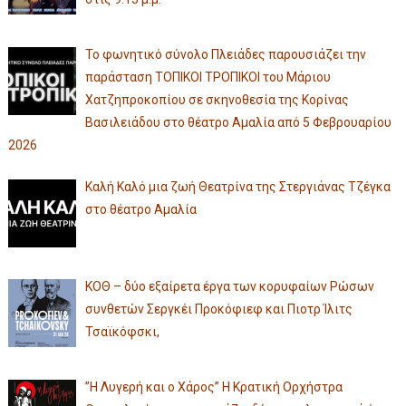
Το φωνητικό σύνολο Πλειάδες παρουσιάζει την
παράσταση ΤΟΠΙΚΟΙ ΤΡΟΠΙΚΟΙ του Μάριου
Χατζηπροκοπίου σε σκηνοθεσία της Κορίνας
Βασιλειάδου στο θέατρο Αμαλία από 5 Φεβρουαρίου
2026
Καλή Καλό μια ζωή Θεατρίνα της Στεργιάνας Τζέγκα
στο θέατρο Αμαλία
ΚΟΘ – δύο εξαίρετα έργα των κορυφαίων Ρώσων
συνθετών Σεργκέι Προκόφιεφ και Πιοτρ Ίλιτς
Τσαϊκόφσκι,
”Η Λυγερή και ο Χάρος” Η Κρατική Ορχήστρα