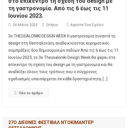
στο επίκεντρο τη σχέση του design με
τη γαστρονομία. Από τις 6 έως τις 11
Ιουνίου 2023.
26 Μαΐου 2023
Gr4you
Αφήστε Ένα Σχόλιο
3ο THESSALONIKI DESIGN WEEK Η γαστρονομία συναντά το
design στη Θεσσαλονίκη, αναδεικνύοντας ευρηματικές
συμπράξεις δύο δημιουργικών πεδίων Από τις 6 έως τις 11
Ιουνίου 2023, το 3ο Thessaloniki Design Week θα φέρει στο
επίκεντρο τη σχέση του design με τη γαστρονομία και θα
αναδείξει όλους τους τρόπους που ο σύγχρονος
σχεδιασμός υπεισέρχεται σε κάθε δραστηριότητα, […]
Όλο το άρθρο
27Ο ΔΙΕΘΝΕΣ ΦΕΣΤΙΒΑΛ ΝΤΟΚΙΜΑΝΤΕΡ