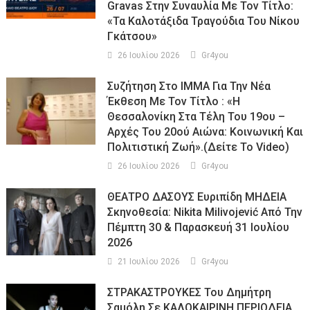
Gravas Στην Συναυλία Με Τον Τίτλο:
«τα Καλοτάξιδα Τραγούδια Του Νίκου
Γκάτσου»
26 Ιουλίου 2026
Gr4you
Συζήτηση Στο ΙΜΜΑ Για Την Νέα
Έκθεση Με Τον Τίτλο : «Η
Θεσσαλονίκη Στα Τέλη Του 19ου –
Αρχές Του 20ού Αιώνα: Κοινωνική Και
Πολιτιστική Ζωή».(Δείτε Το Video)
26 Ιουλίου 2026
Gr4you
ΘΕΑΤΡΟ ΔΑΣΟΥΣ Ευριπίδη ΜΗΔΕΙΑ
Σκηνοθεσία: Nikita Milivojević Από Την
Πέμπτη 30 & Παρασκευή 31 Ιουλίου
2026
21 Ιουλίου 2026
Gr4you
ΣΤΡΑΚΑΣΤΡΟΥΚΕΣ Του Δημήτρη
Σαμόλη Σε ΚΑΛΟΚΑΙΡΙΝΗ ΠΕΡΙΟΔΕΙΑ