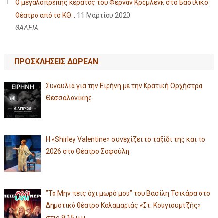
Ο μεγαλοπρεπής κερατάς του Φερνάν Κρομλένκ στο Βασιλικό
Θέατρο από το ΚΘ...
11 Μαρτίου 2020
ΘΑΛΕΙΑ
ΠΡΟΣΚΛΗΣΕΙΣ ΔΩΡΕΑΝ
Συναυλία για την Ειρήνη με την Κρατική Ορχήστρα
Θεσσαλονίκης
Η «Shirley Valentine» συνεχίζει το ταξίδι της και το
2026 στο Θέατρο Σοφούλη
”Το Μην πεις όχι μωρό μου” του Βασίλη Τσικάρα στο
Δημοτικό θέατρο Καλαμαριάς «Στ. Κουγιουμτζής»
στις 9:15 μ.μ.