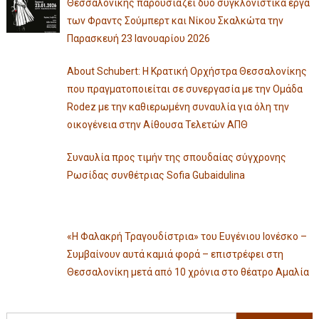
Θεσσαλονίκης παρουσιάζει δύο συγκλονιστικά έργα
των Φραντς Σούμπερτ και Νίκου Σκαλκώτα την
Παρασκευή 23 Ιανουαρίου 2026
About Schubert: Η Κρατική Ορχήστρα Θεσσαλονίκης
που πραγματοποιείται σε συνεργασία με την Ομάδα
Rodez με την καθιερωμένη συναυλία για όλη την
οικογένεια στην Αίθουσα Τελετών ΑΠΘ
Συναυλία προς τιμήν της σπουδαίας σύγχρονης
Ρωσίδας συνθέτριας Sofia Gubaidulina
«Η Φαλακρή Τραγουδίστρια» του Ευγένιου Ιονέσκο –
Συμβαίνουν αυτά καμιά φορά – επιστρέφει στη
Θεσσαλονίκη μετά από 10 χρόνια στο θέατρο Αμαλία