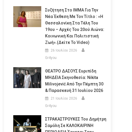
Συζήτηση Στο ΙΜΜΑ Για Την
Νέα Έκθεση Με Τον Τίτλο : «Η
Θεσσαλονίκη Στα Τέλη Του
19ου – Αρχές Του 20ού Αιώνα:
Κοινωνική Και Πολιτιστική
Ζωή».(Δείτε Το Video)
26 Ιουλίου 2026
Gr4you
ΘΕΑΤΡΟ ΔΑΣΟΥΣ Ευριπίδη
ΜΗΔΕΙΑ Σκηνοθεσία: Nikita
Milivojević Από Την Πέμπτη 30
& Παρασκευή 31 Ιουλίου 2026
21 Ιουλίου 2026
Gr4you
ΣΤΡΑΚΑΣΤΡΟΥΚΕΣ Του Δημήτρη
Σαμόλη Σε ΚΑΛΟΚΑΙΡΙΝΗ