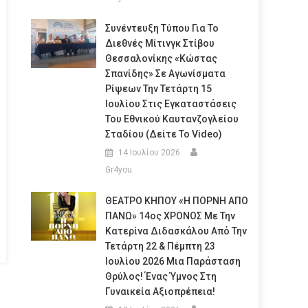
Συνέντευξη Τύπου Για Το
Διεθνές Μίτινγκ Στίβου
Θεσσαλονίκης «Κώστας
Σπανίδης» Σε Αγωνίσματα
Ρίψεων Την Τετάρτη 15
Ιουλίου Στις Εγκαταστάσεις
Του Εθνικού Καυτανζογλείου
Σταδίου (Δείτε Το Video)
14 Ιουλίου 2026
Gr4you
ΘΕΑΤΡΟ ΚΗΠΟΥ «Η ΠΟΡΝΗ ΑΠΟ
ΠΑΝΩ» 14ος ΧΡΟΝΟΣ Με Την
Κατερίνα Διδασκάλου Από Την
Τετάρτη 22 & Πέμπτη 23
Ιουλίου 2026 Μια Παράσταση
Θρύλος! Ένας Ύμνος Στη
Γυναικεία Αξιοπρέπεια!