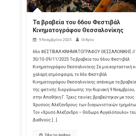
Τα βραβεία του 66ου Φεστιβάλ
Κινηματογράφου Θεσσαλονίκης
9 Νοεμβρίου 2025
Gr4you
66o ΦΕΣΤΙΒΑΛ ΚΙΝΗΜΑΤΟΓΡΑΦΟΥ ΘΕΣΣΑΛΟΝΙΚΗΣ //
30/10-09/11/2025 Τα βραβεία του 66ου Φεστιβάλ
Κινηματογράφου Θεσσαλονίκης Σε μια εορταστική κ
χαλαρή ατμόσφαιρα, το 66ο Φεστιβάλ
Κινηματογράφου Θεσσαλονίκης απένειμε τα βραβεί
της φετινής διοργάνωσης την Κυριακή 9 Νοεμβρίου,
στην Αποθήκη Γ. Τρεις ταινίες βραβεύτηκαν με τους
Χρυσούς Αλέξανδρους των διαγωνιστικών τμημάτω
Τον «Χρυσό Αλέξανδρο – Θόδωρο Αγγελόπουλο» το
Διεθνούς […]
Όλο το άρθρο