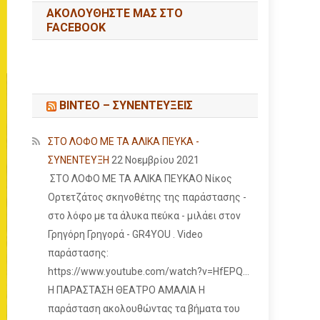
ΑΚΟΛΟΥΘΉΣΤΕ ΜΑΣ ΣΤΟ
FACEBOOK
ΒΙΝΤΕΟ – ΣΥΝΕΝΤΕΥΞΕΙΣ
ΣΤΟ ΛΟΦΟ ΜΕ ΤΑ ΑΛΙΚΑ ΠΕΥΚΑ -
ΣΥΝΕΝΤΕΥΞΗ
22 Νοεμβρίου 2021
ΣΤΟ ΛΟΦΟ ΜΕ ΤΑ ΑΛΙΚΑ ΠΕΥΚΑΟ Νίκος
Ορτετζάτος σκηνοθέτης της παράστασης -
στο λόφο με τα άλυκα πεύκα - μιλάει στον
Γρηγόρη Γρηγορά - GR4YOU . Video
παράστασης:
https://www.youtube.com/watch?v=HfEPQ...
Η ΠΑΡΑΣΤΑΣΗ ΘΕΑΤΡΟ ΑΜΑΛΙΑ Η
παράσταση ακολουθώντας τα βήματα του