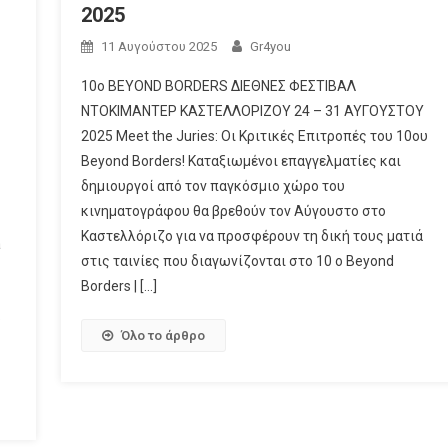
2025
11 Αυγούστου 2025
Gr4you
10ο BEYOND BORDERS ΔΙΕΘΝΕΣ ΦΕΣΤΙΒΑΛ
ΝΤΟΚΙΜΑΝΤΕΡ ΚΑΣΤΕΛΛΟΡΙΖΟΥ 24 – 31 ΑΥΓΟΥΣΤΟΥ
2025 Meet the Juries: Οι Κριτικές Επιτροπές του 10ου
Beyond Borders! Καταξιωμένοι επαγγελματίες και
δημιουργοί από τον παγκόσμιο χώρο του
κινηματογράφου θα βρεθούν τον Αύγουστο στο
Καστελλόριζο για να προσφέρουν τη δική τους ματιά
a
στις ταινίες που διαγωνίζονται στο 10 ο Beyond
Borders | […]
υ
Όλο το άρθρο