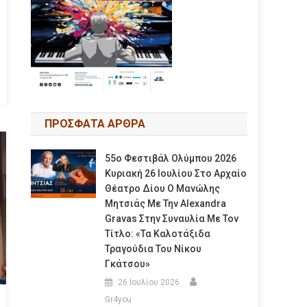
ΠΡΟΣΦΑΤΑ ΑΡΘΡΑ
55ο Φεστιβάλ Ολύμπου 2026
Κυριακή 26 Ιουλίου Στο Αρχαίο
Θέατρο Δίου Ο Μανώλης
Μητσιάς Με Την Alexandra
Gravas Στην Συναυλία Με Τον
Τίτλο: «τα Καλοτάξιδα
Τραγούδια Του Νίκου
Γκάτσου»
26 Ιουλίου 2026
Gr4you