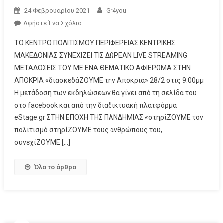
24 Φεβρουαρίου 2021
Gr4you
Αφήστε Ένα Σχόλιο
ΤΟ ΚΕΝΤΡΟ ΠΟΛΙΤΙΣΜΟΥ ΠΕΡΙΦΕΡΕΙΑΣ ΚΕΝΤΡΙΚΗΣ
ΜΑΚΕΔΟΝΙΑΣ ΣΥΝΕΧΙΖΕΙ ΤΙΣ ΔΩΡΕΑΝ LIVE STREAMING
ΜΕΤΑΔΟΣΕΙΣ ΤΟΥ ΜΕ ΕΝΑ ΘΕΜΑΤΙΚΟ ΑΦΙΕΡΩΜΑ ΣΤΗΝ
ΑΠΟΚΡΙΑ «διασκεδάΖΟΥΜΕ την Αποκριά» 28/2 στις 9.00μμ
Η μετάδοση των εκδηλώσεων θα γίνει από τη σελίδα του
στο facebook και από την διαδικτυακή πλατφόρμα
eStage.gr ΣΤΗΝ ΕΠΟΧΗ ΤΗΣ ΠΑΝΔΗΜΙΑΣ «στηρίΖΟΥΜΕ τον
πολιτισμό στηρίΖΟΥΜΕ τους ανθρώπους του,
συνεχίΖΟΥΜΕ […]
Όλο το άρθρο