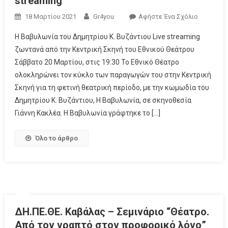
streaming
18 Μαρτίου 2021
Gr4you
Αφήστε Ένα Σχόλιο
H Βαβυλωνία του Δημητρίου Κ. Βυζάντιου Live streaming
ζωντανά από την Κεντρική Σκηνή του Εθνικού Θεάτρου
Σάββατο 20 Μαρτίου, στις 19:30 Το Εθνικό Θέατρο
ολοκληρώνει τον κύκλο των παραγωγών του στην Κεντρική
Σκηνή για τη φετινή θεατρική περίοδο, με την κωμωδία του
Δημητρίου K. Βυζάντιου, H Βαβυλωνία, σε σκηνοθεσία
Γιάννη Κακλέα. Η Βαβυλωνία γράφτηκε το […]
Όλο το άρθρο
ΔΗ.ΠΕ.ΘΕ. Καβάλας – Σεμινάριο “Θέατρο.
Από τον γραπτό στον προφορικό λόγο”