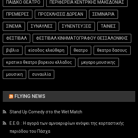
ΠΑΙΔΙΚΟ ΘΕΑΤΡΟ
ΠΕΡΙΦΕΡΕΙΑ ΚΕΝΤΡΙΚΗΣ ΜΑΚΕΔΟΝΙΑΣ
ΠΡΕΜΙΕΡΕΣ
ΠΡΟΣΚΛΗΣΕΙΣ ΔΩΡΕΑΝ
ΣΕΜΙΝΑΡΙΑ
ΣΙΝΕΜΑ
ΣΥΝΑΥΛΙΕΣ
ΣΥΝΕΝΤΕΥΞΕΙΣ
ΤΑΙΝΙΕΣ
ΦΕΣΤΙΒΑΛ
ΦΕΣΤΙΒΑΛ ΚΙΝΗΜΑΤΟΓΡΑΦΟΥ ΘΕΣΣΑΛΟΝΙΚΗΣ
βιβλιο
είσοδος ελεύθερη
θεατρο
θεατρο δασους
κρατικο θεατρο βορειου ελλαδος
μεγαρο μουσικης
μουσικη
συναυλία
FLYING NEWS
Stand Up Comedy στο the Wet Match
Ε.Ε.Θ. : Η αγορά των αμνοεριφίων ενόψει της εορταστικής
περιόδου του Πάσχα