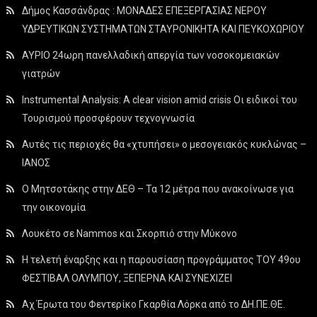
Δήμος Κασσάνδρας : ΜΟΝΑΔΕΣ ΕΠΕΞΕΡΓΑΣΙΑΣ ΝΕΡΟΥ
ΥΔΡΕΥΤΙΚΩΝ ΣΥΣΤΗΜΑΤΩΝ ΣΤΑΥΡΟΝΙΚΗΤΑ ΚΑΙ ΠΕΥΚΟΧΩΡΙΟΥ
ΑΥΡΙΟ 24ωρη πανελλαδική απεργία των νοσοκομειακών
γιατρών
Instrumental Analysis: A clear vision amid crisis Οι ειδικοί του
Τουρισμού προσφέρουν τεχνογνωσία
Αυτές τις περιοχές θα «χτυπήσει» ο μεσογειακός κυκλώνας –
ΙΑΝΟΣ
Ο Μητσοτάκης στην ΔΕΘ – Τα 12 μέτρα που ανακοίνωσε για
την οικονομία
Λουκέτο σε Nammos και Σκορπιό στην Μύκονο
Η τελετή έναρξης και η παρουσίαση προγράμματος ΤΟΥ 49ου
ΦΕΣΤΙΒΑΛ ΟΛΥΜΠΟΥ, ΞΕΠΕΡΝΑ ΚΑΙ ΣΥΝΕΧΙΖΕΙ
Αχ Έρωτα του Φεντερίκο Γκαρθία Λόρκα από το ΔΗ.ΠΕ.ΘΕ.