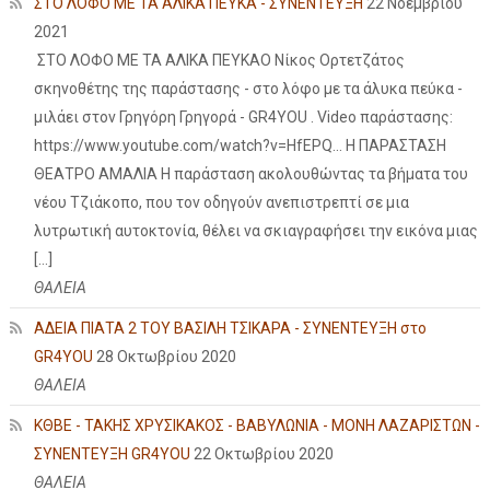
ΣΤΟ ΛΟΦΟ ΜΕ ΤΑ ΑΛΙΚΑ ΠΕΥΚΑ - ΣΥΝΕΝΤΕΥΞΗ
22 Νοεμβρίου
2021
ΣΤΟ ΛΟΦΟ ΜΕ ΤΑ ΑΛΙΚΑ ΠΕΥΚΑΟ Νίκος Ορτετζάτος
σκηνοθέτης της παράστασης - στο λόφο με τα άλυκα πεύκα -
μιλάει στον Γρηγόρη Γρηγορά - GR4YOU . Video παράστασης:
https://www.youtube.com/watch?v=HfEPQ... Η ΠΑΡΑΣΤΑΣΗ
ΘΕΑΤΡΟ ΑΜΑΛΙΑ Η παράσταση ακολουθώντας τα βήματα του
νέου Τζιάκοπο, που τον οδηγούν ανεπιστρεπτί σε μια
λυτρωτική αυτοκτονία, θέλει να σκιαγραφήσει την εικόνα μιας
[…]
ΘΑΛΕΙΑ
ΑΔΕΙΑ ΠΙΑΤΑ 2 ΤΟΥ ΒΑΣΙΛΗ ΤΣΙΚΑΡΑ - ΣΥΝΕΝΤΕΥΞΗ στο
GR4YOU
28 Οκτωβρίου 2020
ΘΑΛΕΙΑ
ΚΘΒΕ - ΤΑΚΗΣ ΧΡΥΣΙΚΑΚΟΣ - ΒΑΒΥΛΩΝΙΑ - ΜΟΝΗ ΛΑΖΑΡΙΣΤΩΝ -
ΣΥΝΕΝΤΕΥΞΗ GR4YOU
22 Οκτωβρίου 2020
ΘΑΛΕΙΑ