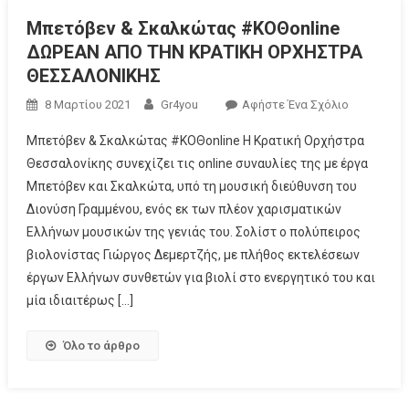
Μπετόβεν & Σκαλκώτας #ΚΟΘonline
ΔΩΡΕΑΝ ΑΠΟ ΤΗΝ ΚΡΑΤΙΚΗ ΟΡΧΗΣΤΡΑ
ΘΕΣΣΑΛΟΝΙΚΗΣ
8 Μαρτίου 2021
Gr4you
Αφήστε Ένα Σχόλιο
Μπετόβεν & Σκαλκώτας #ΚΟΘonline Η Κρατική Ορχήστρα
Θεσσαλονίκης συνεχίζει τις online συναυλίες της με έργα
Μπετόβεν και Σκαλκώτα, υπό τη μουσική διεύθυνση του
Διονύση Γραμμένου, ενός εκ των πλέον χαρισματικών
Ελλήνων μουσικών της γενιάς του. Σολίστ ο πολύπειρος
βιολονίστας Γιώργος Δεμερτζής, με πλήθος εκτελέσεων
έργων Ελλήνων συνθετών για βιολί στο ενεργητικό του και
μία ιδιαιτέρως […]
Όλο το άρθρο