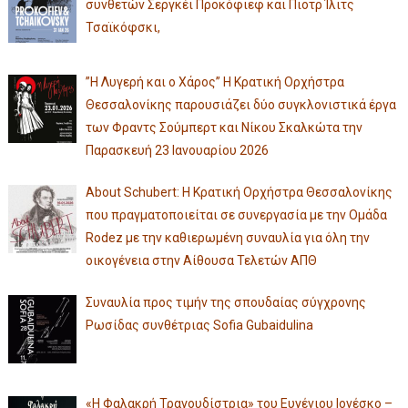
συνθετών Σεργκέι Προκόφιεφ και Πιοτρ Ίλιτς
Τσαϊκόφσκι,
”Η Λυγερή και ο Χάρος” Η Κρατική Ορχήστρα
Θεσσαλονίκης παρουσιάζει δύο συγκλονιστικά έργα
των Φραντς Σούμπερτ και Νίκου Σκαλκώτα την
Παρασκευή 23 Ιανουαρίου 2026
About Schubert: Η Κρατική Ορχήστρα Θεσσαλονίκης
που πραγματοποιείται σε συνεργασία με την Ομάδα
Rodez με την καθιερωμένη συναυλία για όλη την
οικογένεια στην Αίθουσα Τελετών ΑΠΘ
Συναυλία προς τιμήν της σπουδαίας σύγχρονης
Ρωσίδας συνθέτριας Sofia Gubaidulina
«Η Φαλακρή Τραγουδίστρια» του Ευγένιου Ιονέσκο –