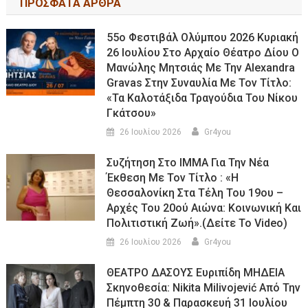
ΠΡΟΣΦΑΤΑ ΑΡΘΡΑ
55ο Φεστιβάλ Ολύμπου 2026 Κυριακή
26 Ιουλίου Στο Αρχαίο Θέατρο Δίου Ο
Μανώλης Μητσιάς Με Την Alexandra
Gravas Στην Συναυλία Με Τον Τίτλο:
«τα Καλοτάξιδα Τραγούδια Του Νίκου
Γκάτσου»
26 Ιουλίου 2026
Gr4you
Συζήτηση Στο ΙΜΜΑ Για Την Νέα
Έκθεση Με Τον Τίτλο : «Η
Θεσσαλονίκη Στα Τέλη Του 19ου –
Αρχές Του 20ού Αιώνα: Κοινωνική Και
Πολιτιστική Ζωή».(Δείτε Το Video)
26 Ιουλίου 2026
Gr4you
ΘΕΑΤΡΟ ΔΑΣΟΥΣ Ευριπίδη ΜΗΔΕΙΑ
Σκηνοθεσία: Nikita Milivojević Από Την
Πέμπτη 30 & Παρασκευή 31 Ιουλίου