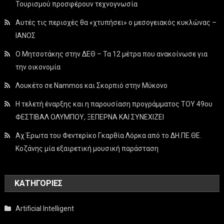
Τουρισμού προσφέρουν τεχνογνωσία
Αυτές τις περιοχές θα «χτυπήσει» ο μεσογειακός κυκλώνας –
ΙΑΝΟΣ
Ο Μητσοτάκης στην ΔΕΘ – Τα 12 μέτρα που ανακοίνωσε για
την οικονομία
Λουκέτο σε Nammos και Σκορπιό στην Μύκονο
Η τελετή έναρξης και η παρουσίαση προγράμματος ΤΟΥ 49ου
ΦΕΣΤΙΒΑΛ ΟΛΥΜΠΟΥ, ΞΕΠΕΡΝΑ ΚΑΙ ΣΥΝΕΧΙΖΕΙ
Αχ Έρωτα του Φεντερίκο Γκαρθία Λόρκα από το ΔΗ.ΠΕ.ΘΕ.
Κοζάνης μία εξαιρετική μουσική παράσταση
KΑΤΗΓΟΡΊΕΣ
Artificial Intelligent