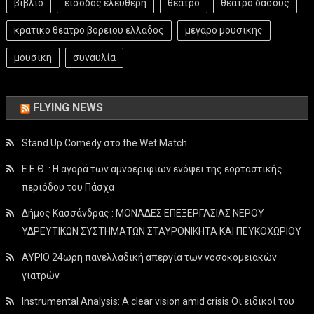
βιβλιο
είσοδος ελεύθερη
θεατρο
θεατρο δασους
κρατικο θεατρο βορειου ελλαδος
μεγαρο μουσικης
μουσικη
συναυλία
FLYING NEWS
Stand Up Comedy στο the Wet Match
Ε.Ε.Θ. : Η αγορά των αμνοεριφίων ενόψει της εορταστικής
περιόδου του Πάσχα
Δήμος Κασσάνδρας : ΜΟΝΑΔΕΣ ΕΠΕΞΕΡΓΑΣΙΑΣ ΝΕΡΟΥ
ΥΔΡΕΥΤΙΚΩΝ ΣΥΣΤΗΜΑΤΩΝ ΣΤΑΥΡΟΝΙΚΗΤΑ ΚΑΙ ΠΕΥΚΟΧΩΡΙΟΥ
ΑΥΡΙΟ 24ωρη πανελλαδική απεργία των νοσοκομειακών
γιατρών
Instrumental Analysis: A clear vision amid crisis Οι ειδικοί του