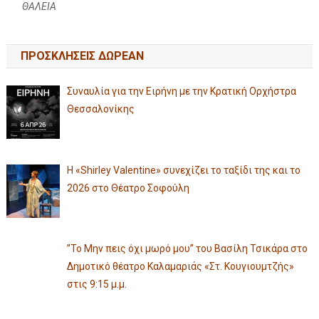
ΘΑΛΕΙΑ
ΠΡΟΣΚΛΗΣΕΙΣ ΔΩΡΕΑΝ
Συναυλία για την Ειρήνη με την Κρατική Ορχήστρα
Θεσσαλονίκης
Η «Shirley Valentine» συνεχίζει το ταξίδι της και το
2026 στο Θέατρο Σοφούλη
”Το Μην πεις όχι μωρό μου” του Βασίλη Τσικάρα στο
Δημοτικό θέατρο Καλαμαριάς «Στ. Κουγιουμτζής»
στις 9:15 μ.μ.