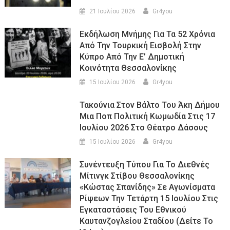
21 Ιουλίου 2026
Gr4you
Εκδήλωση Μνήμης Για Τα 52 Χρόνια
Από Την Τουρκική Εισβολή Στην
Κύπρο Από Την Ε’ Δημοτική
Κοινότητα Θεσσαλονίκης
15 Ιουλίου 2026
Gr4you
Τακούνια Στον Βάλτο Του Άκη Δήμου
Μια Ποπ Πολιτική Κωμωδία Στις 17
Ιουλίου 2026 Στο Θέατρο Δάσους
15 Ιουλίου 2026
Gr4you
Συνέντευξη Τύπου Για Το Διεθνές
Μίτινγκ Στίβου Θεσσαλονίκης
«Κώστας Σπανίδης» Σε Αγωνίσματα
Ρίψεων Την Τετάρτη 15 Ιουλίου Στις
Εγκαταστάσεις Του Εθνικού
Καυτανζογλείου Σταδίου (Δείτε Το