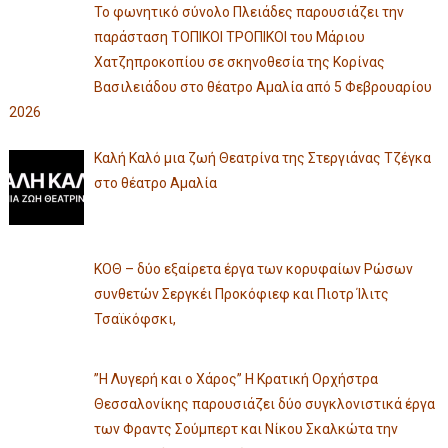
Το φωνητικό σύνολο Πλειάδες παρουσιάζει την
παράσταση ΤΟΠΙΚΟΙ ΤΡΟΠΙΚΟΙ του Μάριου
Χατζηπροκοπίου σε σκηνοθεσία της Κορίνας
Βασιλειάδου στο θέατρο Αμαλία από 5 Φεβρουαρίου
2026
Καλή Καλό μια ζωή Θεατρίνα της Στεργιάνας Τζέγκα
στο θέατρο Αμαλία
ΚΟΘ – δύο εξαίρετα έργα των κορυφαίων Ρώσων
συνθετών Σεργκέι Προκόφιεφ και Πιοτρ Ίλιτς
Τσαϊκόφσκι,
”Η Λυγερή και ο Χάρος” Η Κρατική Ορχήστρα
Θεσσαλονίκης παρουσιάζει δύο συγκλονιστικά έργα
των Φραντς Σούμπερτ και Νίκου Σκαλκώτα την