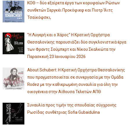
ΚΟΘ – δύο εξαίρετα έργα των κορυφαίων Ρώσων
συνθετών Σεργκέι Προκόφιεφ και Πιοτρ Ίλιτς
Τσαϊκόφσκι,
”Η Λυγερή και ο Χάρος” Η Κρατική Ορχήστρα
Θεσσαλονίκης παρουσιάζει δύο συγκλονιστικά έργα
των Φραντς Σούμπερτ και Νίκου Σκαλκώτα την
Παρασκευή 23 Ιανουαρίου 2026
About Schubert: Η Κρατική Ορχήστρα Θεσσαλονίκης
που πραγματοποιείται σε συνεργασία με την Ομάδα
Rodez με την καθιερωμένη συναυλία για όλη την
οικογένεια στην Αίθουσα Τελετών ΑΠΘ
Συναυλία προς τιμήν της σπουδαίας σύγχρονης
Ρωσίδας συνθέτριας Sofia Gubaidulina