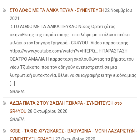
ΣΤΟ ΛΟΦΟ ΜΕ ΤΑ ΑΛΙΚΑ ΠΕΥΚΑ - ΣΥΝΕΝΤΕΥΞΗ
22 Νοεμβρίου
2021
ΣΤΟ ΛΟΦΟ ΜΕ ΤΑ ΑΛΙΚΑ ΠΕΥΚΑΟ Νίκος Ορτετζάτος
σκηνοθέτης της παράστασης - στο λόφο με τα άλυκα πεύκα -
μιλάει στον Γρηγόρη Γρηγορά - GR4YOU . Video παράστασης:
https://www.youtube.com/watch?v=HfEPQ... Η ΠΑΡΑΣΤΑΣΗ
ΘΕΑΤΡΟ ΑΜΑΛΙΑ Η παράσταση ακολουθώντας τα βήματα του
νέου Τζιάκοπο, που τον οδηγούν ανεπιστρεπτί σε μια
λυτρωτική αυτοκτονία, θέλει να σκιαγραφήσει την εικόνα μιας
[…]
ΘΑΛΕΙΑ
ΑΔΕΙΑ ΠΙΑΤΑ 2 ΤΟΥ ΒΑΣΙΛΗ ΤΣΙΚΑΡΑ - ΣΥΝΕΝΤΕΥΞΗ στο
GR4YOU
28 Οκτωβρίου 2020
ΘΑΛΕΙΑ
ΚΘΒΕ - ΤΑΚΗΣ ΧΡΥΣΙΚΑΚΟΣ - ΒΑΒΥΛΩΝΙΑ - ΜΟΝΗ ΛΑΖΑΡΙΣΤΩΝ -
ΣΥΝΕΝΤΕΥΞΗ GR4YOU
22 Οκτωβρίου 2020