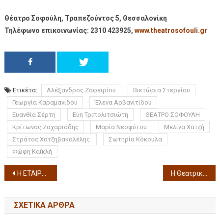
Θέατρο Σοφούλη, Τραπεζούντος 5, Θεσσαλονίκη
Τηλέφωνο επικοινωνίας: 2310 423925,
www.theatrosofouli.gr
Ετικέτα:
Αλέξανδρος Ζαφειρίου
Βικτώρια Στεργίου
Γεωργία Καραμανίδου
Έλενα Αρβανιτίδου
Ευανθία Σέρτη
Εύη Τριπολιτσιώτη
ΘΕΑΤΡΟ ΣΟΦΟΥΛΗ
Κρίτωνας Ζαχαριάδης
Μαρία Νεοφύτου
Μελίνα Χατζή
Στράτος Χατζηβακαλέλης.
Σωτηρία Κόκουλα
Φώφη Καϊκλή
H ΕΤΑΙΡΕΙΑ ΤΕΧΝΗΣ «ARS AETERNA» ΣΟΦΟΚΛΗ ΗΛΕΚΤΡΑ ΚΑΛΟΚΑΙΡΙ 2023
Η Θεατρική Ομάδα Νέων “Άγ.Πρφυριος «Το τσίρκο του Τσέχωφ του Α.Τσέχωφ  10,18 Ιουνίου 2023 ώρα 21:00 στο θέατρο Κέντρου Καλαμαριάς
ΣΧΕΤΙΚΆ ΆΡΘΡΑ