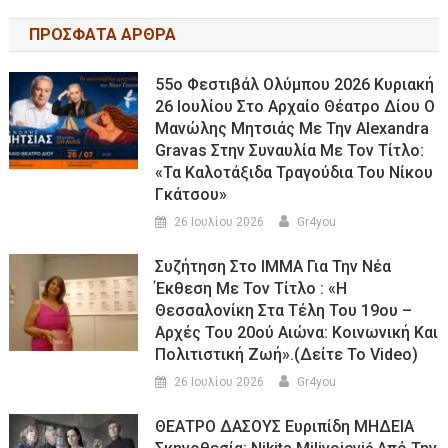
ΠΡΟΣΦΑΤΑ ΑΡΘΡΑ
55ο Φεστιβάλ Ολύμπου 2026 Κυριακή
26 Ιουλίου Στο Αρχαίο Θέατρο Δίου Ο
Μανώλης Μητσιάς Με Την Alexandra
Gravas Στην Συναυλία Με Τον Τίτλο:
«τα Καλοτάξιδα Τραγούδια Του Νίκου
Γκάτσου»
26 Ιουλίου 2026
Gr4you
Συζήτηση Στο ΙΜΜΑ Για Την Νέα
Έκθεση Με Τον Τίτλο : «Η
Θεσσαλονίκη Στα Τέλη Του 19ου –
Αρχές Του 20ού Αιώνα: Κοινωνική Και
Πολιτιστική Ζωή».(Δείτε Το Video)
26 Ιουλίου 2026
Gr4you
ΘΕΑΤΡΟ ΔΑΣΟΥΣ Ευριπίδη ΜΗΔΕΙΑ