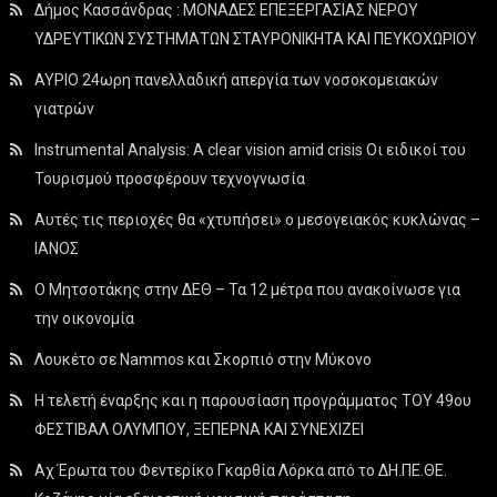
Δήμος Κασσάνδρας : ΜΟΝΑΔΕΣ ΕΠΕΞΕΡΓΑΣΙΑΣ ΝΕΡΟΥ
ΥΔΡΕΥΤΙΚΩΝ ΣΥΣΤΗΜΑΤΩΝ ΣΤΑΥΡΟΝΙΚΗΤΑ ΚΑΙ ΠΕΥΚΟΧΩΡΙΟΥ
ΑΥΡΙΟ 24ωρη πανελλαδική απεργία των νοσοκομειακών
γιατρών
Instrumental Analysis: A clear vision amid crisis Οι ειδικοί του
Τουρισμού προσφέρουν τεχνογνωσία
Αυτές τις περιοχές θα «χτυπήσει» ο μεσογειακός κυκλώνας –
ΙΑΝΟΣ
Ο Μητσοτάκης στην ΔΕΘ – Τα 12 μέτρα που ανακοίνωσε για
την οικονομία
Λουκέτο σε Nammos και Σκορπιό στην Μύκονο
Η τελετή έναρξης και η παρουσίαση προγράμματος ΤΟΥ 49ου
ΦΕΣΤΙΒΑΛ ΟΛΥΜΠΟΥ, ΞΕΠΕΡΝΑ ΚΑΙ ΣΥΝΕΧΙΖΕΙ
Αχ Έρωτα του Φεντερίκο Γκαρθία Λόρκα από το ΔΗ.ΠΕ.ΘΕ.