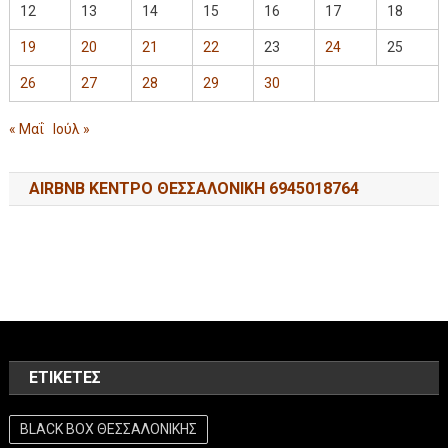
12
13
14
15
16
17
18
19
20
21
22
23
24
25
26
27
28
29
30
« Μαΐ
Ιούλ »
AIRBNB ΚΕΝΤΡΟ ΘΕΣΣΑΛΟΝΙΚΗ 6945018764
ΕΤΙΚΈΤΕΣ
BLACK BOX ΘΕΣΣΑΛΟΝΙΚΗΣ