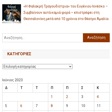
«Η Φαλακρή Τραγουδίστρια» του Ευγένιου Ιονέσκο –
Συμβαίνουν αυτά καμιά φορά – επιστρέφει στη
Θεσσαλονίκη μετά από 10 χρόνια στο θέατρο Αμαλία
KΑΤΗΓΟΡΊΕΣ
Ιούνιος 2023
Δ
Τ
Τ
Π
Π
Σ
Κ
1
2
3
4
5
6
7
8
9
10
11