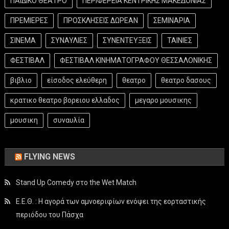
ΠΑΙΔΙΚΟ ΘΕΑΤΡΟ
ΠΕΡΙΦΕΡΕΙΑ ΚΕΝΤΡΙΚΗΣ ΜΑΚΕΔΟΝΙΑΣ
ΠΡΕΜΙΕΡΕΣ
ΠΡΟΣΚΛΗΣΕΙΣ ΔΩΡΕΑΝ
ΣΕΜΙΝΑΡΙΑ
ΣΙΝΕΜΑ
ΣΥΝΑΥΛΙΕΣ
ΣΥΝΕΝΤΕΥΞΕΙΣ
ΤΑΙΝΙΕΣ
ΦΕΣΤΙΒΑΛ
ΦΕΣΤΙΒΑΛ ΚΙΝΗΜΑΤΟΓΡΑΦΟΥ ΘΕΣΣΑΛΟΝΙΚΗΣ
βιβλιο
είσοδος ελεύθερη
θεατρο
θεατρο δασους
κρατικο θεατρο βορειου ελλαδος
μεγαρο μουσικης
μουσικη
συναυλία
FLYING NEWS
Stand Up Comedy στο the Wet Match
Ε.Ε.Θ. : Η αγορά των αμνοεριφίων ενόψει της εορταστικής
περιόδου του Πάσχα