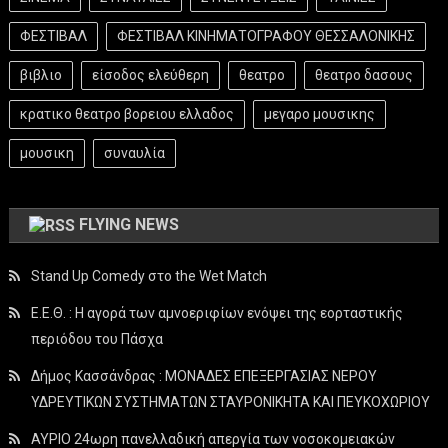
ΦΕΣΤΙΒΑΛ
ΦΕΣΤΙΒΑΛ ΚΙΝΗΜΑΤΟΓΡΑΦΟΥ ΘΕΣΣΑΛΟΝΙΚΗΣ
βιβλιο
είσοδος ελεύθερη
θεατρο
θεατρο δασους
κρατικο θεατρο βορειου ελλαδος
μεγαρο μουσικης
μουσικη
συναυλία
FLYING NEWS
Stand Up Comedy στο the Wet Match
Ε.Ε.Θ. : Η αγορά των αμνοεριφίων ενόψει της εορταστικής
περιόδου του Πάσχα
Δήμος Κασσάνδρας : ΜΟΝΑΔΕΣ ΕΠΕΞΕΡΓΑΣΙΑΣ ΝΕΡΟΥ
ΥΔΡΕΥΤΙΚΩΝ ΣΥΣΤΗΜΑΤΩΝ ΣΤΑΥΡΟΝΙΚΗΤΑ ΚΑΙ ΠΕΥΚΟΧΩΡΙΟΥ
ΑΥΡΙΟ 24ωρη πανελλαδική απεργία των νοσοκομειακών