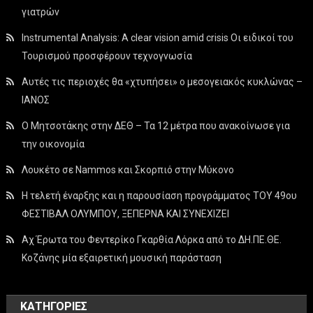
γιατρών
Instrumental Analysis: A clear vision amid crisis Οι ειδικοί του
Τουρισμού προσφέρουν τεχνογνωσία
Αυτές τις περιοχές θα «χτυπήσει» ο μεσογειακός κυκλώνας –
ΙΑΝΟΣ
Ο Μητσοτάκης στην ΔΕΘ – Τα 12 μέτρα που ανακοίνωσε για
την οικονομία
Λουκέτο σε Nammos και Σκορπιό στην Μύκονο
Η τελετή έναρξης και η παρουσίαση προγράμματος ΤΟΥ 49ου
ΦΕΣΤΙΒΑΛ ΟΛΥΜΠΟΥ, ΞΕΠΕΡΝΑ ΚΑΙ ΣΥΝΕΧΙΖΕΙ
Αχ Έρωτα του Φεντερίκο Γκαρθία Λόρκα από το ΔΗ.ΠΕ.ΘΕ.
Κοζάνης μία εξαιρετική μουσική παράσταση
KΑΤΗΓΟΡΊΕΣ