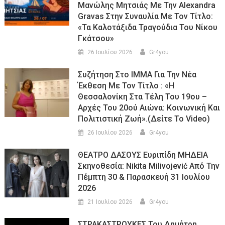
Μανώλης Μητσιάς Με Την Alexandra
Gravas Στην Συναυλία Με Τον Τίτλο:
«τα Καλοτάξιδα Τραγούδια Του Νίκου
Γκάτσου»
26 Ιουλίου 2026
Gr4you
Συζήτηση Στο ΙΜΜΑ Για Την Νέα
Έκθεση Με Τον Τίτλο : «Η
Θεσσαλονίκη Στα Τέλη Του 19ου –
Αρχές Του 20ού Αιώνα: Κοινωνική Και
Πολιτιστική Ζωή».(Δείτε Το Video)
26 Ιουλίου 2026
Gr4you
ΘΕΑΤΡΟ ΔΑΣΟΥΣ Ευριπίδη ΜΗΔΕΙΑ
Σκηνοθεσία: Nikita Milivojević Από Την
Πέμπτη 30 & Παρασκευή 31 Ιουλίου
2026
21 Ιουλίου 2026
Gr4you
ΣΤΡΑΚΑΣΤΡΟΥΚΕΣ Του Δημήτρη