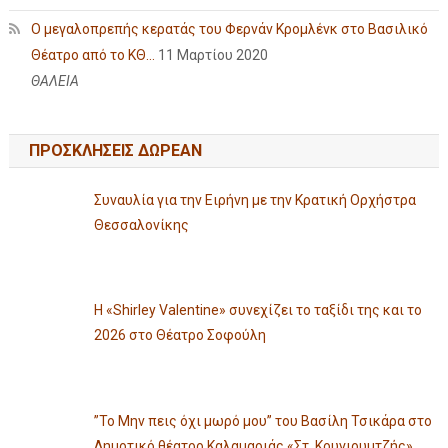
Ο μεγαλοπρεπής κερατάς του Φερνάν Κρομλένκ στο Βασιλικό
Θέατρο από το ΚΘ...
11 Μαρτίου 2020
ΘΑΛΕΙΑ
ΠΡΟΣΚΛΗΣΕΙΣ ΔΩΡΕΑΝ
Συναυλία για την Ειρήνη με την Κρατική Ορχήστρα
Θεσσαλονίκης
Η «Shirley Valentine» συνεχίζει το ταξίδι της και το
2026 στο Θέατρο Σοφούλη
”Το Μην πεις όχι μωρό μου” του Βασίλη Τσικάρα στο
Δημοτικό θέατρο Καλαμαριάς «Στ. Κουγιουμτζής»