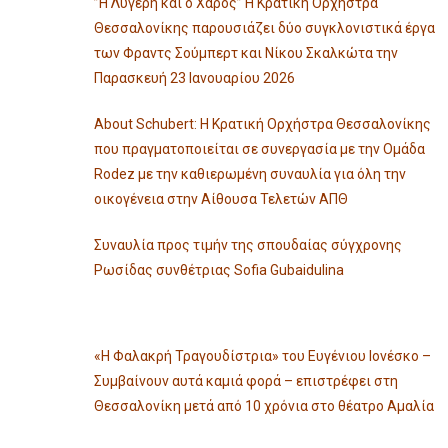
”Η Λυγερή και ο Χάρος” Η Κρατική Ορχήστρα
Θεσσαλονίκης παρουσιάζει δύο συγκλονιστικά έργα
των Φραντς Σούμπερτ και Νίκου Σκαλκώτα την
Παρασκευή 23 Ιανουαρίου 2026
About Schubert: Η Κρατική Ορχήστρα Θεσσαλονίκης
που πραγματοποιείται σε συνεργασία με την Ομάδα
Rodez με την καθιερωμένη συναυλία για όλη την
οικογένεια στην Αίθουσα Τελετών ΑΠΘ
Συναυλία προς τιμήν της σπουδαίας σύγχρονης
Ρωσίδας συνθέτριας Sofia Gubaidulina
«Η Φαλακρή Τραγουδίστρια» του Ευγένιου Ιονέσκο –
Συμβαίνουν αυτά καμιά φορά – επιστρέφει στη
Θεσσαλονίκη μετά από 10 χρόνια στο θέατρο Αμαλία