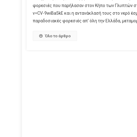
φορεσιές που παρήλασαν στον Κήπο των Γλυπτών σ
v=CV-9wiBa5kE και η αντανάκλασή τους στο νερό έσμ
παραδοσιακές φορεσιές απ’ όλη την Ελλάδα, μεταμο
Όλο το άρθρο