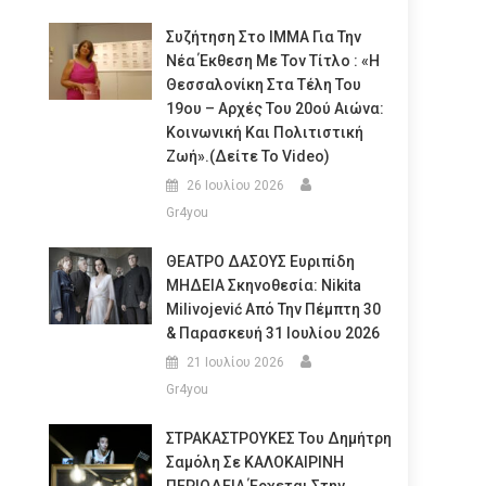
Συζήτηση Στο ΙΜΜΑ Για Την
Νέα Έκθεση Με Τον Τίτλο : «Η
Θεσσαλονίκη Στα Τέλη Του
19ου – Αρχές Του 20ού Αιώνα:
Κοινωνική Και Πολιτιστική
Ζωή».(Δείτε Το Video)
26 Ιουλίου 2026
Gr4you
ΘΕΑΤΡΟ ΔΑΣΟΥΣ Ευριπίδη
ΜΗΔΕΙΑ Σκηνοθεσία: Nikita
Milivojević Από Την Πέμπτη 30
& Παρασκευή 31 Ιουλίου 2026
21 Ιουλίου 2026
Gr4you
ΣΤΡΑΚΑΣΤΡΟΥΚΕΣ Του Δημήτρη
Σαμόλη Σε ΚΑΛΟΚΑΙΡΙΝΗ