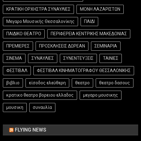
ΚΡΑΤΙΚΗ ΟΡΧΗΣΤΡΑ ΣΥΝΑΥΛΙΕΣ
ΜΟΝΗ ΛΑΖΑΡΙΣΤΩΝ
Μεγαρο Μουσικής Θεσσαλονίκης
ΠΑΙΔΙ
ΠΑΙΔΙΚΟ ΘΕΑΤΡΟ
ΠΕΡΙΦΕΡΕΙΑ ΚΕΝΤΡΙΚΗΣ ΜΑΚΕΔΟΝΙΑΣ
ΠΡΕΜΙΕΡΕΣ
ΠΡΟΣΚΛΗΣΕΙΣ ΔΩΡΕΑΝ
ΣΕΜΙΝΑΡΙΑ
ΣΙΝΕΜΑ
ΣΥΝΑΥΛΙΕΣ
ΣΥΝΕΝΤΕΥΞΕΙΣ
ΤΑΙΝΙΕΣ
ΦΕΣΤΙΒΑΛ
ΦΕΣΤΙΒΑΛ ΚΙΝΗΜΑΤΟΓΡΑΦΟΥ ΘΕΣΣΑΛΟΝΙΚΗΣ
βιβλιο
είσοδος ελεύθερη
θεατρο
θεατρο δασους
κρατικο θεατρο βορειου ελλαδος
μεγαρο μουσικης
μουσικη
συναυλία
FLYING NEWS