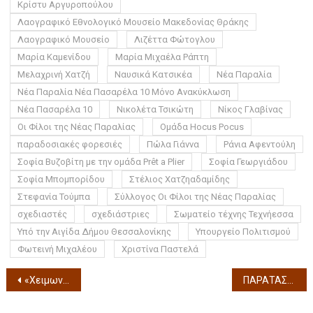
Κρίστυ Αργυροπούλου
Λαογραφικό Εθνολογικό Μουσείο Μακεδονίας Θράκης
Λαογραφικό Μουσείο
Λιζέττα Φώτογλου
Μαρία Καμενίδου
Μαρία Μιχαέλα Ράπτη
Μελαχρινή Χατζή
Ναυσικά Κατσικέα
Νέα Παραλία
Νέα Παραλία Νέα Πασαρέλα 10 Μόνο Ανακύκλωση
Νέα Πασαρέλα 10
Νικολέτα Τσικώτη
Νίκος Γλαβίνας
Οι Φίλοι της Νέας Παραλίας
Ομάδα Hocus Pocus
παραδοσιακές φορεσιές
Πώλα Γιάννα
Ράνια Αφεντούλη
Σοφία Βυζοβίτη με την ομάδα Prêt a Plier
Σοφία Γεωργιάδου
Σοφία Μπομπορίδου
Στέλιος Χατζηαδαμίδης
Στεφανία Τούμπα
Σύλλογος Οι Φίλοι της Νέας Παραλίας
σχεδιαστές
σχεδιάστριες
Σωματείο τέχνης Τεχνήεσσα
Υπό την Αιγίδα Δήμου Θεσσαλονίκης
Υπουργείο Πολιτισμού
Φωτεινή Μιχαλέου
Χριστίνα Παστελά
«Χειμωνιάτικες Ψηφίδες Πολιτισμού» του ΟΡ.ΦΕ.Ο. μουσική Βραδιά Σοπέν με τον Πάρι Τσενίκογλου 3 Ιανουαρίου 2025
ΠΑΡΑΤΑΣΗ της ομαδικής έκθεσης 5th ArtExpo:”Opportunity4all” στη Govedarou Art Gallery