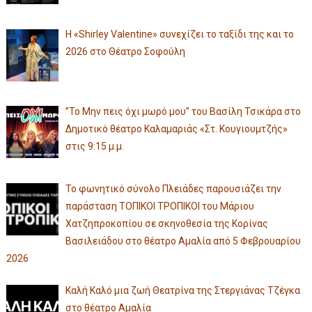
Η «Shirley Valentine» συνεχίζει το ταξίδι της και το
2026 στο Θέατρο Σοφούλη
”Το Μην πεις όχι μωρό μου” του Βασίλη Τσικάρα στο
Δημοτικό θέατρο Καλαμαριάς «Στ. Κουγιουμτζής»
στις 9:15 μ.μ.
Το φωνητικό σύνολο Πλειάδες παρουσιάζει την
παράσταση ΤΟΠΙΚΟΙ ΤΡΟΠΙΚΟΙ του Μάριου
Χατζηπροκοπίου σε σκηνοθεσία της Κορίνας
Βασιλειάδου στο θέατρο Αμαλία από 5 Φεβρουαρίου
2026
Καλή Καλό μια ζωή Θεατρίνα της Στεργιάνας Τζέγκα
στο θέατρο Αμαλία