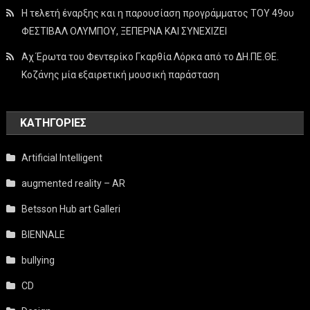
Η τελετή έναρξης και η παρουσίαση προγράμματος ΤΟΥ 49ου
ΦΕΣΤΙΒΑΛ ΟΛΥΜΠΟΥ, ΞΕΠΕΡΝΑ ΚΑΙ ΣΥΝΕΧΙΖΕΙ
Αχ Έρωτα του Φεντερίκο Γκαρθία Λόρκα από το ΔΗ.ΠΕ.ΘΕ.
Κοζάνης μία εξαιρετική μουσική παράσταση
KΑΤΗΓΟΡΊΕΣ
Artificial Intelligent
augmented reality – AR
Betsson Hub art Galleri
BIENNALE
bullying
CD