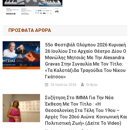
ΠΡΟΣΦΑΤΑ ΑΡΘΡΑ
55ο Φεστιβάλ Ολύμπου 2026 Κυριακή
26 Ιουλίου Στο Αρχαίο Θέατρο Δίου Ο
Μανώλης Μητσιάς Με Την Alexandra
Gravas Στην Συναυλία Με Τον Τίτλο:
«τα Καλοτάξιδα Τραγούδια Του Νίκου
Γκάτσου»
26 Ιουλίου 2026
Gr4you
Συζήτηση Στο ΙΜΜΑ Για Την Νέα
Έκθεση Με Τον Τίτλο : «Η
Θεσσαλονίκη Στα Τέλη Του 19ου –
Αρχές Του 20ού Αιώνα: Κοινωνική Και
Πολιτιστική Ζωή».(Δείτε Το Video)