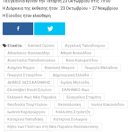
Τα Εγκαίνια έγιναν την Τετάρτη 23 Οκτωβρίου στις 19:00
Η Διάρκεια της έκθεσης ήταν : 23 Οκτωβρίου – 27 Νοεμβρίου
Η Είσοδος ήταν ελεύθερη
Ετικέτα:
bernard Cuomo
Αγγελική Ταλιαδούρου
Αθανάσιος Βασιλειάδης
Αθηνά Ανανιάδου
Αναστασία Παπαδοπούλου
Άννα Καλιφατίδου
Ασημίνα Ψύρρα
Βασιλική Μικρού
Γεωργία Μελαδίνη
Γεωργία Σταυρίδου
Δημιουργική Ελλάδα
ΔΗΜΟΣ ΘΕΣΣΑΛΟΝΙΚΗΣ
Ειρήνη Μητούδη
Ελισσάβετ Κουλτζιόγλου
ΕΛΛΗΝΙΚΟ Φως
Ελληνικό Φως Νέα Παραλία
Ευαγγέλια Σταμάτη
Θεοδοσία Τουρτόγλου
Θεσσαλονίκη
Ιουλία Κακουλίδου
Ιωάννα Καραγιώργου
Καλλιόπη Στράντζη
Κατερίνα Παπαδάκη
Κατερίνα Σολωμού
Κήπο των Γλυπτών στη Νέα Παραλία Θεσσαλονίκης