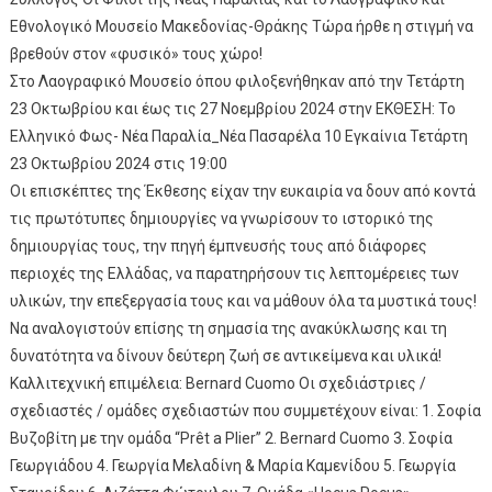
Εθνολογικό Μουσείο Μακεδονίας-Θράκης Τώρα ήρθε η στιγμή να
βρεθούν στον «φυσικό» τους χώρο!
Στο Λαογραφικό Μουσείο όπου φιλοξενήθηκαν από την Τετάρτη
23 Οκτωβρίου και έως τις 27 Νοεμβρίου 2024 στην ΕΚΘΕΣΗ: Το
Ελληνικό Φως- Νέα Παραλία_Νέα Πασαρέλα 10 Εγκαίνια Τετάρτη
23 Οκτωβρίου 2024 στις 19:00
Οι επισκέπτες της Έκθεσης είχαν την ευκαιρία να δουν από κοντά
τις πρωτότυπες δημιουργίες να γνωρίσουν το ιστορικό της
δημιουργίας τους, την πηγή έμπνευσής τους από διάφορες
περιοχές της Ελλάδας, να παρατηρήσουν τις λεπτομέρειες των
υλικών, την επεξεργασία τους και να μάθουν όλα τα μυστικά τους!
Να αναλογιστούν επίσης τη σημασία της ανακύκλωσης και τη
δυνατότητα να δίνουν δεύτερη ζωή σε αντικείμενα και υλικά!
Καλλιτεχνική επιμέλεια: Bernard Cuomo Οι σχεδιάστριες /
σχεδιαστές / ομάδες σχεδιαστών που συμμετέχουν είναι: 1. Σοφία
Βυζοβίτη με την ομάδα “Prêt a Plier” 2. Bernard Cuomo 3. Σοφία
Γεωργιάδου 4. Γεωργία Μελαδίνη & Μαρία Καμενίδου 5. Γεωργία