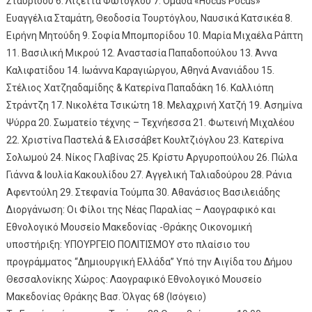
Σταυρίδου 6. Λιζέττα Φώτογλου 7. Ομάδα «Hocus Pocus»
Ευαγγέλια Σταμάτη, Θεοδοσία Τουρτόγλου, Ναυσικά Κατσικέα 8.
Ειρήνη Μητούδη 9. Σοφία Μπομπορίδου 10. Μαρία Μιχαέλα Ράπτη
11. Βασιλική Μικρού 12. Αναστασία Παπαδοπούλου 13. Άννα
Καλιφατίδου 14. Ιωάννα Καραγιώργου, Αθηνά Ανανιάδου 15.
Στέλιος Χατζηαδαμίδης & Κατερίνα Παπαδάκη 16. Καλλιόπη
Στράντζη 17. Νικολέτα Τσικώτη 18. Μελαχρινή Χατζή 19. Ασημίνα
Ψύρρα 20. Σωματείο τέχνης – Τεχνήεσσα 21. Φωτεινή Μιχαλέου
22. Χριστίνα Παστελά & Ελισσάβετ Κουλτζιόγλου 23. Κατερίνα
Σολωμού 24. Νίκος Γλαβίνας 25. Κρίστυ Αργυροπούλου 26. Πώλα
Γιάννα & Ιουλία Κακουλίδου 27. Αγγελική Ταλιαδούρου 28. Ράνια
Αφεντούλη 29. Στεφανία Τούμπα 30. Αθανάσιος Βασιλειάδης
Διοργάνωση: Οι Φίλοι της Νέας Παραλίας – Λαογραφικό και
Εθνολογικό Μουσείο Μακεδονίας -Θράκης Οικονομική
υποστήριξη: ΥΠΟΥΡΓΕΙΟ ΠΟΛΙΤΙΣΜΟΥ στο πλαίσιο του
προγράμματος “Δημιουργική Ελλάδα” Υπό την Αιγίδα του Δήμου
Θεσσαλονίκης Χώρος: Λαογραφικό Εθνολογικό Μουσείο
Μακεδονίας Θράκης Βασ. Όλγας 68 (Ισόγειο)