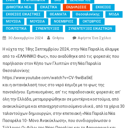
Event
Performance
SKG
ΔΕΚΕΜΒΡΙΟΣ
ΔΗΜΟΤΙΚΑ ΝΕΑ
ΕΙΚΑΣΤΙΚΑ
ΕΚΔΗΛΩΣΕΙΣ
ΕΚΘΕΣΕΙΣ
ΕΚΘΕΣΕΙΣ ΕΙΚΑΣΤΙΚΕΣ
ΘΕΑΜΑΤΑ
Θεσσαλονίκης
ΜΟΔΑ
ΜΟΥΣΕΙΑ
ΜΟΥΣΕΙΑ
ΝΟΕΜΒΡΙΟΣ
ΟΚΤΩΒΡΙΟΣ
ΠΟΛΙΤΙΣΤΙΚΑ
ΣΥΝΕΝΤΕΥΞΕΙΣ
ΣΥΝΕΝΤΕΥΞΕΙΣ ΕΙΚΑΣΤΙΚΩΝ
30 Δεκεμβρίου 2024
Gr4you
Αφήστε Ένα Σχόλιο
Η νύχτα της 18ης Σεπτεμβρίου 2024, στην Νέα Παραλία, έλαμψε
από το «ΕΛΛΗΝΙΚΟ Φως», που αναδύθηκε από τις φορεσιές που
παρήλασαν στον Κήπο των Γλυπτών στη Νέα Παραλία
Θεσσαλονίκης
https://www.youtube.com/watch?v=CV-9wiBa5kE
και η αντανάκλασή τους στο νερό έσμιξε με το φως της
πανσελήνου. Εμπνευσμένες, απ’ τις παραδοσιακές φορεσιές απ’
όλη την Ελλάδα, μεταμορφώθηκαν σε μοντέρνα κοστούμια, από
ανακυκλώσιμα και επαναχρησιοποιούμενα υλικά , από τα χέρια 30
ταλαντούχων δημιουργών, στην επετειακή «Νέα Παραλία Νέα
Πασαρέλα 10- Μόνο Ανακύκλωση», που συνδιοργάνωσαν ο
Σύλλογος Οι Φίλοι της Νέας Παραλίας και το Λαογραφικό και