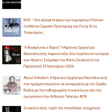
ΚΟΘ – δύο εξαίρετα έργα των κορυφαίων Ρώσων
συνθετών Σεργκέι Προκόφιεφ και Πιοτρ Ίλιτς
Τσαϊκόφσκι,
”Η Λυγερή και ο Χάρος” Η Κρατική Ορχήστρα
Θεσσαλονίκης παρουσιάζει δύο συγκλονιστικά έργα
των Φραντς Σούμπερτ και Νίκου Σκαλκώτα την
Παρασκευή 23 Ιανουαρίου 2026
About Schubert: Η Κρατική Ορχήστρα Θεσσαλονίκης
που πραγματοποιείται σε συνεργασία με την Ομάδα
Rodez με την καθιερωμένη συναυλία για όλη την
οικογένεια στην Αίθουσα Τελετών ΑΠΘ
Συναυλία προς τιμήν της σπουδαίας σύγχρονης