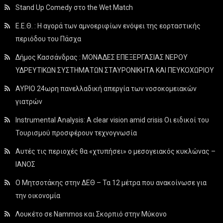
Stand Up Comedy στο the Wet Match
Ε.Ε.Θ. : Η αγορά των αμνοεριφίων ενόψει της εορταστικής
περιόδου του Πάσχα
Δήμος Κασσάνδρας : ΜΟΝΑΔΕΣ ΕΠΕΞΕΡΓΑΣΙΑΣ ΝΕΡΟΥ
ΥΔΡΕΥΤΙΚΩΝ ΣΥΣΤΗΜΑΤΩΝ ΣΤΑΥΡΟΝΙΚΗΤΑ ΚΑΙ ΠΕΥΚΟΧΩΡΙΟΥ
ΑΥΡΙΟ 24ωρη πανελλαδική απεργία των νοσοκομειακών
γιατρών
Instrumental Analysis: A clear vision amid crisis Οι ειδικοί του
Τουρισμού προσφέρουν τεχνογνωσία
Αυτές τις περιοχές θα «χτυπήσει» ο μεσογειακός κυκλώνας –
ΙΑΝΟΣ
Ο Μητσοτάκης στην ΔΕΘ – Τα 12 μέτρα που ανακοίνωσε για
την οικονομία
Λουκέτο σε Nammos και Σκορπιό στην Μύκονο