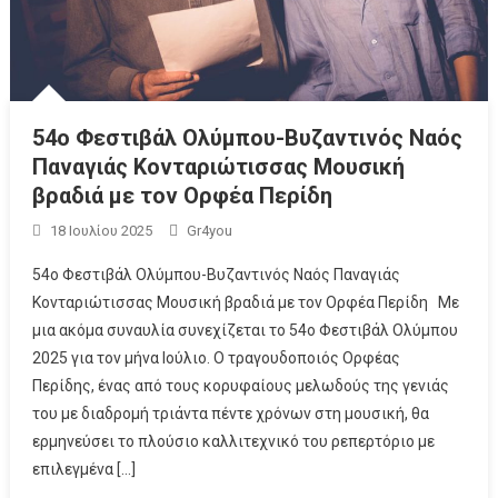
54ο Φεστιβάλ Ολύμπου-Βυζαντινός Ναός
Παναγιάς Κονταριώτισσας Μουσική
βραδιά με τον Ορφέα Περίδη
18 Ιουλίου 2025
Gr4you
54ο Φεστιβάλ Ολύμπου-Βυζαντινός Ναός Παναγιάς
Κονταριώτισσας Μουσική βραδιά με τον Ορφέα Περίδη Με
μια ακόμα συναυλία συνεχίζεται το 54ο Φεστιβάλ Ολύμπου
2025 για τον μήνα Ιούλιο. Ο τραγουδοποιός Ορφέας
Περίδης, ένας από τους κορυφαίους μελωδούς της γενιάς
του με διαδρομή τριάντα πέντε χρόνων στη μουσική, θα
ερμηνεύσει το πλούσιο καλλιτεχνικό του ρεπερτόριο με
επιλεγμένα […]