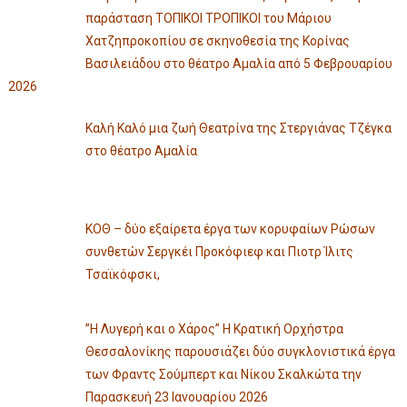
παράσταση ΤΟΠΙΚΟΙ ΤΡΟΠΙΚΟΙ του Μάριου
Χατζηπροκοπίου σε σκηνοθεσία της Κορίνας
Βασιλειάδου στο θέατρο Αμαλία από 5 Φεβρουαρίου
2026
Καλή Καλό μια ζωή Θεατρίνα της Στεργιάνας Τζέγκα
στο θέατρο Αμαλία
ΚΟΘ – δύο εξαίρετα έργα των κορυφαίων Ρώσων
συνθετών Σεργκέι Προκόφιεφ και Πιοτρ Ίλιτς
Τσαϊκόφσκι,
”Η Λυγερή και ο Χάρος” Η Κρατική Ορχήστρα
Θεσσαλονίκης παρουσιάζει δύο συγκλονιστικά έργα
των Φραντς Σούμπερτ και Νίκου Σκαλκώτα την
Παρασκευή 23 Ιανουαρίου 2026