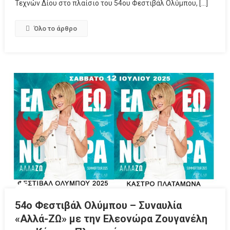
Τεχνών Δίου στο πλαίσιο του 54ου Φεστιβάλ Ολύμπου, […]
Όλο το άρθρο
54ο Φεστιβάλ Ολύμπου – Συναυλία
«Αλλά-ΖΩ» με την Ελεονώρα Ζουγανέλη