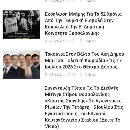
21 Ιουλίου 2026
Gr4you
Εκδήλωση Μνήμης Για Τα 52 Χρόνια
Από Την Τουρκική Εισβολή Στην
Κύπρο Από Την Ε’ Δημοτική
Κοινότητα Θεσσαλονίκης
15 Ιουλίου 2026
Gr4you
Τακούνια Στον Βάλτο Του Άκη Δήμου
Μια Ποπ Πολιτική Κωμωδία Στις 17
Ιουλίου 2026 Στο Θέατρο Δάσους
15 Ιουλίου 2026
Gr4you
Συνέντευξη Τύπου Για Το Διεθνές
Μίτινγκ Στίβου Θεσσαλονίκης
«Κώστας Σπανίδης» Σε Αγωνίσματα
Ρίψεων Την Τετάρτη 15 Ιουλίου Στις
Εγκαταστάσεις Του Εθνικού
Καυτανζογλείου Σταδίου (Δείτε Το
Video)