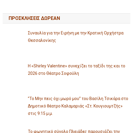
ΠΡΟΣΚΛΗΣΕΙΣ ΔΩΡΕΑΝ
Συναυλία για την Ειρήνη με την Κρατική Ορχήστρα
Θεσσαλονίκης
Η «Shirley Valentine» συνεχίζει το ταξίδι της και το
2026 στο Θέατρο Σοφούλη
”Το Μην πεις όχι μωρό μου” του Βασίλη Τσικάρα στο
Δημοτικό θέατρο Καλαμαριάς «Στ. Κουγιουμτζής»
στις 9:15 μ.μ.
Το φωνητικό σύνολο Πλειάδες παρουσιάζει την