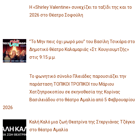
Η «Shirley Valentine» συνεχίζει το ταξίδι της και το
2026 στο Θέατρο Σοφούλη
”Το Μην πεις όχι μωρό μου” του Βασίλη Τσικάρα στο
Δημοτικό θέατρο Καλαμαριάς «Στ. Κουγιουμτζής»
στις 9:15 μ.μ.
Το φωνητικό σύνολο Πλειάδες παρουσιάζει την
παράσταση ΤΟΠΙΚΟΙ ΤΡΟΠΙΚΟΙ του Μάριου
Χατζηπροκοπίου σε σκηνοθεσία της Κορίνας
Βασιλειάδου στο θέατρο Αμαλία από 5 Φεβρουαρίου
2026
Καλή Καλό μια ζωή Θεατρίνα της Στεργιάνας Τζέγκα
στο θέατρο Αμαλία