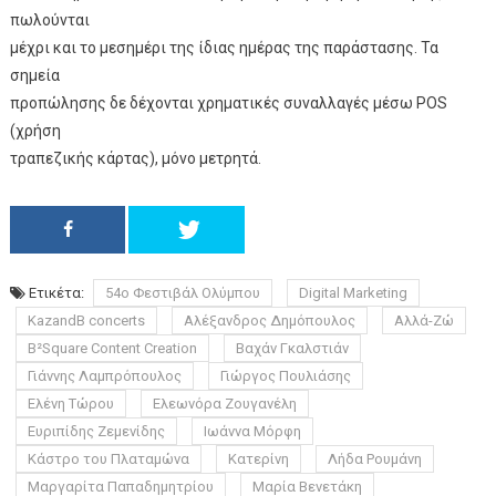
πωλούνται
μέχρι και το μεσημέρι της ίδιας ημέρας της παράστασης. Τα
σημεία
προπώλησης δε δέχονται χρηματικές συναλλαγές μέσω POS
(χρήση
τραπεζικής κάρτας), μόνο μετρητά.
Ετικέτα:
54ο Φεστιβάλ Ολύμπου
Digital Marketing
KazandB concerts
Αλέξανδρος Δημόπουλος
Αλλά-Ζώ
Β²Square Content Creation
Βαχάν Γκαλστιάν
Γιάννης Λαμπρόπουλος
Γιώργος Πουλιάσης
Ελένη Τώρου
Ελεωνόρα Ζουγανέλη
Ευριπίδης Ζεμενίδης
Ιωάννα Μόρφη
Κάστρο του Πλαταμώνα
Κατερίνη
Λήδα Ρουμάνη
Μαργαρίτα Παπαδημητρίου
Μαρία Βενετάκη