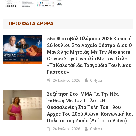
ΠΡΟΣΦΑΤΑ ΑΡΘΡΑ
55ο Φεστιβάλ Ολύμπου 2026 Κυριακή
26 Ιουλίου Στο Αρχαίο Θέατρο Δίου Ο
Μανώλης Μητσιάς Με Την Alexandra
Gravas Στην Συναυλία Με Τον Τίτλο:
«τα Καλοτάξιδα Τραγούδια Του Νίκου
Γκάτσου»
26 Ιουλίου 2026
Gr4you
Συζήτηση Στο ΙΜΜΑ Για Την Νέα
Έκθεση Με Τον Τίτλο : «Η
Θεσσαλονίκη Στα Τέλη Του 19ου –
Αρχές Του 20ού Αιώνα: Κοινωνική Και
Πολιτιστική Ζωή».(Δείτε Το Video)
26 Ιουλίου 2026
Gr4you