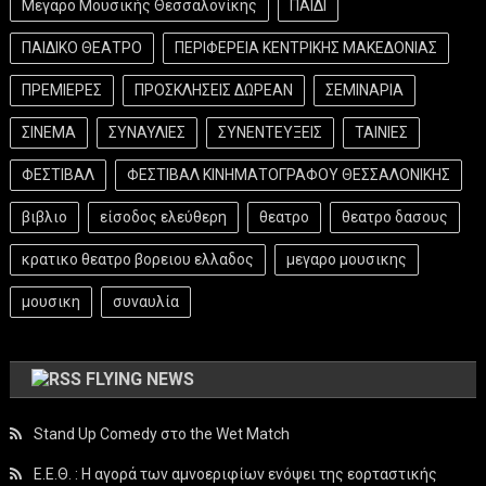
Μεγαρο Μουσικής Θεσσαλονίκης
ΠΑΙΔΙ
ΠΑΙΔΙΚΟ ΘΕΑΤΡΟ
ΠΕΡΙΦΕΡΕΙΑ ΚΕΝΤΡΙΚΗΣ ΜΑΚΕΔΟΝΙΑΣ
ΠΡΕΜΙΕΡΕΣ
ΠΡΟΣΚΛΗΣΕΙΣ ΔΩΡΕΑΝ
ΣΕΜΙΝΑΡΙΑ
ΣΙΝΕΜΑ
ΣΥΝΑΥΛΙΕΣ
ΣΥΝΕΝΤΕΥΞΕΙΣ
ΤΑΙΝΙΕΣ
ΦΕΣΤΙΒΑΛ
ΦΕΣΤΙΒΑΛ ΚΙΝΗΜΑΤΟΓΡΑΦΟΥ ΘΕΣΣΑΛΟΝΙΚΗΣ
βιβλιο
είσοδος ελεύθερη
θεατρο
θεατρο δασους
κρατικο θεατρο βορειου ελλαδος
μεγαρο μουσικης
μουσικη
συναυλία
FLYING NEWS
Stand Up Comedy στο the Wet Match
Ε.Ε.Θ. : Η αγορά των αμνοεριφίων ενόψει της εορταστικής