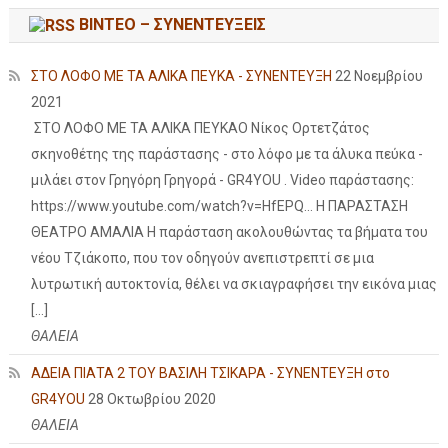
ΒΙΝΤΕΟ – ΣΥΝΕΝΤΕΥΞΕΙΣ
ΣΤΟ ΛΟΦΟ ΜΕ ΤΑ ΑΛΙΚΑ ΠΕΥΚΑ - ΣΥΝΕΝΤΕΥΞΗ
22 Νοεμβρίου
2021
ΣΤΟ ΛΟΦΟ ΜΕ ΤΑ ΑΛΙΚΑ ΠΕΥΚΑΟ Νίκος Ορτετζάτος
σκηνοθέτης της παράστασης - στο λόφο με τα άλυκα πεύκα -
μιλάει στον Γρηγόρη Γρηγορά - GR4YOU . Video παράστασης:
https://www.youtube.com/watch?v=HfEPQ... Η ΠΑΡΑΣΤΑΣΗ
ΘΕΑΤΡΟ ΑΜΑΛΙΑ Η παράσταση ακολουθώντας τα βήματα του
νέου Τζιάκοπο, που τον οδηγούν ανεπιστρεπτί σε μια
λυτρωτική αυτοκτονία, θέλει να σκιαγραφήσει την εικόνα μιας
[…]
ΘΑΛΕΙΑ
ΑΔΕΙΑ ΠΙΑΤΑ 2 ΤΟΥ ΒΑΣΙΛΗ ΤΣΙΚΑΡΑ - ΣΥΝΕΝΤΕΥΞΗ στο
GR4YOU
28 Οκτωβρίου 2020
ΘΑΛΕΙΑ