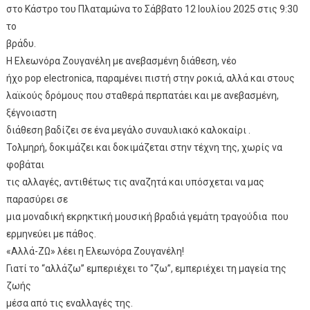
στο Κάστρο του Πλαταμώνα το Σάββατο 12 Ιουλίου 2025 στις 9:30
το
βράδυ.
Η Ελεωνόρα Ζουγανέλη με ανεβασμένη διάθεση, νέο
ήχο pop electronica, παραμένει πιστή στην ροκιά, αλλά και στους
λαϊκούς δρόμους που σταθερά περπατάει και με ανεβασμένη,
ξέγνοιαστη
διάθεση βαδίζει σε ένα μεγάλο συναυλιακό καλοκαίρι .
Τολμηρή, δοκιμάζει και δοκιμάζεται στην τέχνη της, χωρίς να
φοβάται
τις αλλαγές, αντιθέτως τις αναζητά και υπόσχεται να μας
παρασύρει σε
μια μοναδική εκρηκτική μουσική βραδιά γεμάτη τραγούδια που
ερμηνεύει με πάθος.
«Αλλά-ΖΩ» λέει η Ελεωνόρα Ζουγανέλη!
Γιατί το “αλλάζω” εμπεριέχει το “ζω”, εμπεριέχει τη μαγεία της
ζωής
μέσα από τις εναλλαγές της.