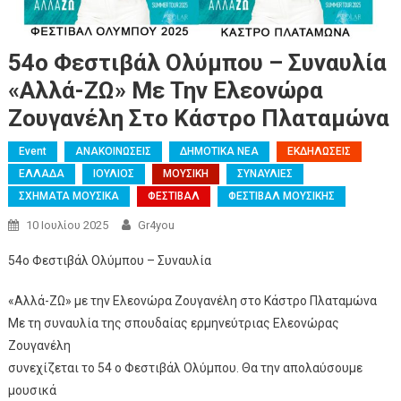
54ο Φεστιβάλ Ολύμπου – Συναυλία
«Αλλά-ΖΩ» Με Την Ελεονώρα
Ζουγανέλη Στο Κάστρο Πλαταμώνα
Event
ΑΝΑΚΟΙΝΩΣΕΙΣ
ΔΗΜΟΤΙΚΑ ΝΕΑ
ΕΚΔΗΛΩΣΕΙΣ
ΕΛΛΑΔΑ
ΙΟΥΛΙΟΣ
ΜΟΥΣΙΚΗ
ΣΥΝΑΥΛΙΕΣ
ΣΧΗΜΑΤΑ ΜΟΥΣΙΚΑ
ΦΕΣΤΙΒΑΛ
ΦΕΣΤΙΒΑΛ ΜΟΥΣΙΚΗΣ
10 Ιουλίου 2025
Gr4you
54ο Φεστιβάλ Ολύμπου – Συναυλία
«Αλλά-ΖΩ» με την Ελεονώρα Ζουγανέλη στο Κάστρο Πλαταμώνα
Με τη συναυλία της σπουδαίας ερμηνεύτριας Ελεονώρας
Ζουγανέλη
συνεχίζεται το 54 ο Φεστιβάλ Ολύμπου. Θα την απολαύσουμε
μουσικά