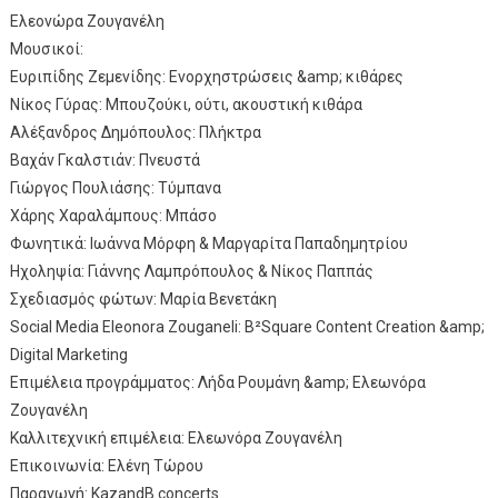
Ελεονώρα Ζουγανέλη
Μουσικοί:
Ευριπίδης Ζεμενίδης: Ενορχηστρώσεις &amp; κιθάρες
Νίκος Γύρας: Μπουζούκι, ούτι, ακουστική κιθάρα
Αλέξανδρος Δημόπουλος: Πλήκτρα
Βαχάν Γκαλστιάν: Πνευστά
Γιώργος Πουλιάσης: Τύμπανα
Χάρης Χαραλάμπους: Μπάσο
Φωνητικά: Ιωάννα Μόρφη & Μαργαρίτα Παπαδημητρίου
Ηχοληψία: Γιάννης Λαμπρόπουλος & Νίκος Παππάς
Σχεδιασμός φώτων: Μαρία Βενετάκη
Social Media Eleonora Zouganeli: Β²Square Content Creation &amp;
Digital Marketing
Επιμέλεια προγράμματος: Λήδα Ρουμάνη &amp; Ελεωνόρα
Ζουγανέλη
Καλλιτεχνική επιμέλεια: Ελεωνόρα Ζουγανέλη
Επικοινωνία: Ελένη Τώρου
Παραγωγή: KazandB concerts