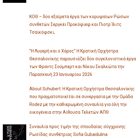
ΚΟΘ – δύο εξαίρετα έργα των κορυφαίων Ρώσων
συνθετών Σεργκέι Προκόφιεφ και Πιοτρ Ίλιτς
Τσαϊκόφσκι,
”Η Λυγερή και ο Χάρος” Η Κρατική Ορχήστρα
Θεσσαλονίκης παρουσιάζει δύο συγκλονιστικά έργα
των Φραντς Σούμπερτ και Νίκου Σκαλκώτα την
Παρασκευή 23 Ιανουαρίου 2026
About Schubert: Η Κρατική Ορχήστρα Θεσσαλονίκης
που πραγματοποιείται σε συνεργασία με την Ομάδα
Rodez με την καθιερωμένη συναυλία για όλη την
οικογένεια στην Αίθουσα Τελετών ΑΠΘ
Συναυλία προς τιμήν της σπουδαίας σύγχρονης
Ρωσίδας συνθέτριας Sofia Gubaidulina