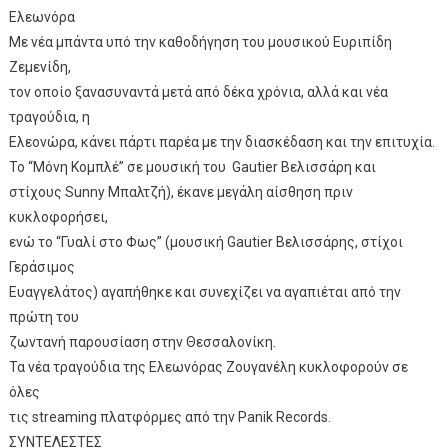
Ελεωνόρα
Με νέα μπάντα υπό την καθοδήγηση του μουσικού Ευριπίδη
Ζεμενίδη,
τον οποίο ξανασυναντά μετά από δέκα χρόνια, αλλά και νέα
τραγούδια, η
Ελεονώρα, κάνει πάρτι παρέα με την διασκέδαση και την επιτυχία.
Το “Μόνη Κομπλέ” σε μουσική του Gautier Βελισσάρη και
στίχους Sunny Μπαλτζή), έκανε μεγάλη αίσθηση πριν
κυκλοφορήσει,
ενώ το “Γυαλί στο Φως” (μουσική Gautier Βελισσάρης, στίχοι
Γεράσιμος
Ευαγγελάτος) αγαπήθηκε και συνεχίζει να αγαπιέται από την
πρώτη του
ζωντανή παρουσίαση στην Θεσσαλονίκη.
Τα νέα τραγούδια της Ελεωνόρας Ζουγανέλη κυκλοφορούν σε
όλες
τις streaming πλατφόρμες από την Panik Records.
ΣΥΝΤΕΛΕΣΤΕΣ