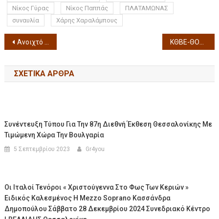
Νίκος Γύρας
Νίκος Παππάς
ΠΛΑΤΑΜΩΝΑΣ
συναυλία
Χάρης Χαραλάμπους
Ανοιχτό θέατρο Συκεών « M. Κατράκης» Χορικά Ύδατα σε κείμενο-σκηνοθεσία της Λίνας Νικολακοπούλου την ΠΕΜΠΤΗ 17 ΙΟΥΛΙΟΥ 2025
ΚΘΒΕ-ΘΟΚ: «ζ-η-θ, ο Ξένος» σε σκηνοθεσία Μιχαήλ Μαρμαρινού στο Αρχαίο Θέατρο Επιδαύρου 11 & 12 Ιουλίου 2025
ΣΧΕΤΙΚΆ ΆΡΘΡΑ
Συνέντευξη Τύπου Για Την 87η Διεθνή Έκθεση Θεσσαλονίκης Με
Τιμώμενη Χώρα Την Βουλγαρία
5 Σεπτεμβρίου 2023
Gr4you
Οι Ιταλοί Τενόροι « Χριστούγεννα Στο Φως Των Κεριών »
Ειδικός Καλεσμένος Η Mezzo Soprano Κασσάνδρα
Δημοπούλου Σάββατο 28 Δεκεμβρίου 2024 Συνεδριακό Κέντρο