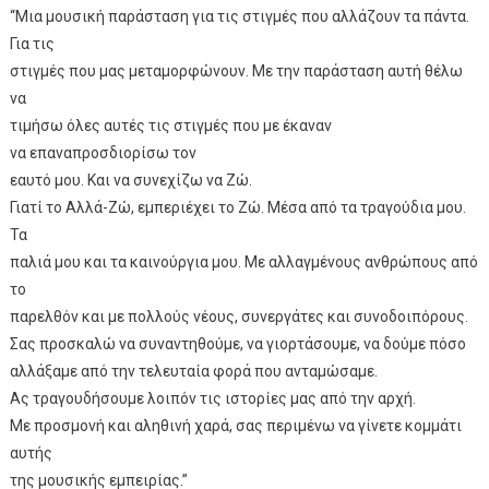
“Μια μουσική παράσταση για τις στιγμές που αλλάζουν τα πάντα.
Για τις
στιγμές που μας μεταμορφώνουν. Με την παράσταση αυτή θέλω
να
τιμήσω όλες αυτές τις στιγμές που με έκαναν
να επαναπροσδιορίσω τον
εαυτό μου. Και να συνεχίζω να Ζώ.
Γιατί το Αλλά-Ζώ, εμπεριέχει το Ζώ. Μέσα από τα τραγούδια μου.
Τα
παλιά μου και τα καινούργια μου. Με αλλαγμένους ανθρώπους από
το
παρελθόν και με πολλούς νέους, συνεργάτες και συνοδοιπόρους.
Σας προσκαλώ να συναντηθούμε, να γιορτάσουμε, να δούμε πόσο
αλλάξαμε από την τελευταία φορά που ανταμώσαμε.
Ας τραγουδήσουμε λοιπόν τις ιστορίες μας από την αρχή.
Με προσμονή και αληθινή χαρά, σας περιμένω να γίνετε κομμάτι
αυτής
της μουσικής εμπειρίας.”