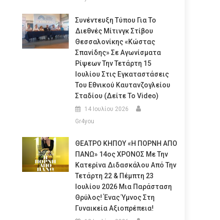
Συνέντευξη Τύπου Για Το
Διεθνές Μίτινγκ Στίβου
Θεσσαλονίκης «Κώστας
Σπανίδης» Σε Αγωνίσματα
Ρίψεων Την Τετάρτη 15
Ιουλίου Στις Εγκαταστάσεις
Του Εθνικού Καυτανζογλείου
Σταδίου (Δείτε Το Video)
14 Ιουλίου 2026
Gr4you
ΘΕΑΤΡΟ ΚΗΠΟΥ «Η ΠΟΡΝΗ ΑΠΟ
ΠΑΝΩ» 14ος ΧΡΟΝΟΣ Με Την
Κατερίνα Διδασκάλου Από Την
Τετάρτη 22 & Πέμπτη 23
Ιουλίου 2026 Μια Παράσταση
Θρύλος! Ένας Ύμνος Στη
Γυναικεία Αξιοπρέπεια!