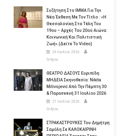
Συζήτηση Στο ΙΜΜΑ Για Την
Νέα Έκθεση Με Τον Τίτλο : «Η
Θεσσαλονίκη Στα Τέλη Του
19ου – Αρχές Του 20ού Αιώνα:
Κοινωνική Και Πολιτιστική
Ζωή».(Δείτε Το Video)
26 Ιουλίου 2026
Gr4you
ΘΕΑΤΡΟ ΔΑΣΟΥΣ Ευριπίδη
ΜΗΔΕΙΑ Σκηνοθεσία: Nikita
Milivojević Από Την Πέμπτη 30
& Παρασκευή 31 Ιουλίου 2026
21 Ιουλίου 2026
Gr4you
ΣΤΡΑΚΑΣΤΡΟΥΚΕΣ Του Δημήτρη
Σαμόλη Σε ΚΑΛΟΚΑΙΡΙΝΗ