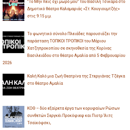
”Το Μην πεις όχι μωρό μου” του Βασίλη Τσικάρα στο
Δημοτικό θέατρο Καλαμαριάς «Στ. Κουγιουμτζής»
στις 9:15 μ.μ.
Το φωνητικό σύνολο Πλειάδες παρουσιάζει την
παράσταση ΤΟΠΙΚΟΙ ΤΡΟΠΙΚΟΙ του Μάριου
Χατζηπροκοπίου σε σκηνοθεσία της Κορίνας
Βασιλειάδου στο θέατρο Αμαλία από 5 Φεβρουαρίου
2026
Καλή Καλό μια ζωή Θεατρίνα της Στεργιάνας Τζέγκα
στο θέατρο Αμαλία
ΚΟΘ – δύο εξαίρετα έργα των κορυφαίων Ρώσων
συνθετών Σεργκέι Προκόφιεφ και Πιοτρ Ίλιτς
Τσαϊκόφσκι,