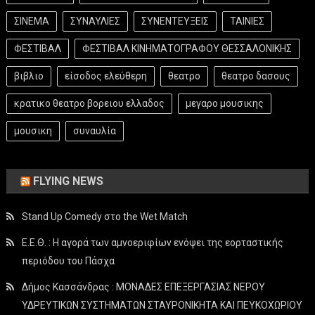
ΣΙΝΕΜΑ
ΣΥΝΑΥΛΙΕΣ
ΣΥΝΕΝΤΕΥΞΕΙΣ
ΤΑΙΝΙΕΣ
ΦΕΣΤΙΒΑΛ
ΦΕΣΤΙΒΑΛ ΚΙΝΗΜΑΤΟΓΡΑΦΟΥ ΘΕΣΣΑΛΟΝΙΚΗΣ
βιβλιο
είσοδος ελεύθερη
θεατρο
θεατρο δασους
κρατικο θεατρο βορειου ελλαδος
μεγαρο μουσικης
μουσικη
συναυλία
FLYING NEWS
Stand Up Comedy στο the Wet Match
Ε.Ε.Θ. : Η αγορά των αμνοεριφίων ενόψει της εορταστικής
περιόδου του Πάσχα
Δήμος Κασσάνδρας : ΜΟΝΑΔΕΣ ΕΠΕΞΕΡΓΑΣΙΑΣ ΝΕΡΟΥ
ΥΔΡΕΥΤΙΚΩΝ ΣΥΣΤΗΜΑΤΩΝ ΣΤΑΥΡΟΝΙΚΗΤΑ ΚΑΙ ΠΕΥΚΟΧΩΡΙΟΥ