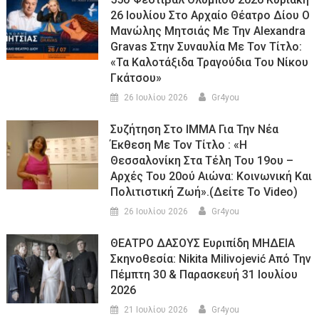
26 Ιουλίου Στο Αρχαίο Θέατρο Δίου Ο
Μανώλης Μητσιάς Με Την Alexandra
Gravas Στην Συναυλία Με Τον Τίτλο:
«τα Καλοτάξιδα Τραγούδια Του Νίκου
Γκάτσου»
26 Ιουλίου 2026
Gr4you
Συζήτηση Στο ΙΜΜΑ Για Την Νέα
Έκθεση Με Τον Τίτλο : «Η
Θεσσαλονίκη Στα Τέλη Του 19ου –
Αρχές Του 20ού Αιώνα: Κοινωνική Και
Πολιτιστική Ζωή».(Δείτε Το Video)
26 Ιουλίου 2026
Gr4you
ΘΕΑΤΡΟ ΔΑΣΟΥΣ Ευριπίδη ΜΗΔΕΙΑ
Σκηνοθεσία: Nikita Milivojević Από Την
Πέμπτη 30 & Παρασκευή 31 Ιουλίου
2026
21 Ιουλίου 2026
Gr4you