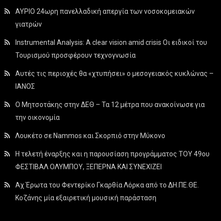
ΑΥΡΙΟ 24ωρη πανελλαδική απεργία των νοσοκομειακών
γιατρών
Instrumental Analysis: A clear vision amid crisis Οι ειδικοί του
Τουρισμού προσφέρουν τεχνογνωσία
Αυτές τις περιοχές θα «χτυπήσει» ο μεσογειακός κυκλώνας –
ΙΑΝΟΣ
Ο Μητσοτάκης στην ΔΕΘ – Τα 12 μέτρα που ανακοίνωσε για
την οικονομία
Λουκέτο σε Nammos και Σκορπιό στην Μύκονο
Η τελετή έναρξης και η παρουσίαση προγράμματος ΤΟΥ 49ου
ΦΕΣΤΙΒΑΛ ΟΛΥΜΠΟΥ, ΞΕΠΕΡΝΑ ΚΑΙ ΣΥΝΕΧΙΖΕΙ
Αχ Έρωτα του Φεντερίκο Γκαρθία Λόρκα από το ΔΗ.ΠΕ.ΘΕ.
Κοζάνης μία εξαιρετική μουσική παράσταση