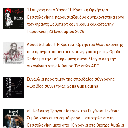
”Η Λυγερή και ο Χάρος” Η Κρατική Ορχήστρα
Θεσσαλονίκης παρουσιάζει δύο συγκλονιστικά έργα
των Φραντς Σούμπερτ και Νίκου Σκαλκώτα την
Παρασκευή 23 Ιανουαρίου 2026
About Schubert: Η Κρατική Ορχήστρα Θεσσαλονίκης
που πραγματοποιείται σε συνεργασία με την Ομάδα
Rodez με την καθιερωμένη συναυλία για όλη την
οικογένεια στην Αίθουσα Τελετών ΑΠΘ
Συναυλία προς τιμήν της σπουδαίας σύγχρονης
Ρωσίδας συνθέτριας Sofia Gubaidulina
«Η Φαλακρή Τραγουδίστρια» του Ευγένιου Ιονέσκο –
Συμβαίνουν αυτά καμιά φορά – επιστρέφει στη
Θεσσαλονίκη μετά από 10 χρόνια στο θέατρο Αμαλία