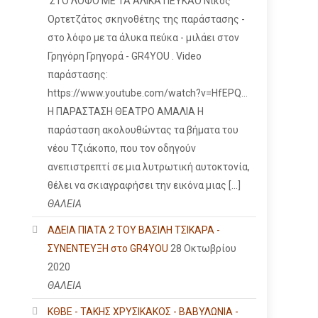
ΣΤΟ ΛΟΦΟ ΜΕ ΤΑ ΑΛΙΚΑ ΠΕΥΚΑΟ Νίκος
Ορτετζάτος σκηνοθέτης της παράστασης -
στο λόφο με τα άλυκα πεύκα - μιλάει στον
Γρηγόρη Γρηγορά - GR4YOU . Video
παράστασης:
https://www.youtube.com/watch?v=HfEPQ...
Η ΠΑΡΑΣΤΑΣΗ ΘΕΑΤΡΟ ΑΜΑΛΙΑ Η
παράσταση ακολουθώντας τα βήματα του
νέου Τζιάκοπο, που τον οδηγούν
ανεπιστρεπτί σε μια λυτρωτική αυτοκτονία,
θέλει να σκιαγραφήσει την εικόνα μιας […]
ΘΑΛΕΙΑ
ΑΔΕΙΑ ΠΙΑΤΑ 2 ΤΟΥ ΒΑΣΙΛΗ ΤΣΙΚΑΡΑ -
ΣΥΝΕΝΤΕΥΞΗ στο GR4YOU
28 Οκτωβρίου
2020
ΘΑΛΕΙΑ
ΚΘΒΕ - ΤΑΚΗΣ ΧΡΥΣΙΚΑΚΟΣ - ΒΑΒΥΛΩΝΙΑ -