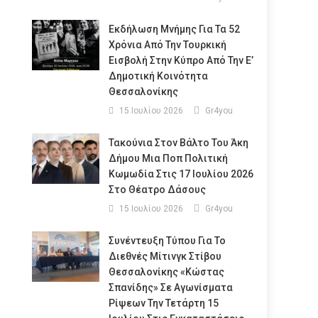
Εκδήλωση Μνήμης Για Τα 52
Χρόνια Από Την Τουρκική
Εισβολή Στην Κύπρο Από Την Ε’
Δημοτική Κοινότητα
Θεσσαλονίκης
15 Ιουλίου 2026
Gr4you
Τακούνια Στον Βάλτο Του Άκη
Δήμου Μια Ποπ Πολιτική
Κωμωδία Στις 17 Ιουλίου 2026
Στο Θέατρο Δάσους
15 Ιουλίου 2026
Gr4you
Συνέντευξη Τύπου Για Το
Διεθνές Μίτινγκ Στίβου
Θεσσαλονίκης «Κώστας
Σπανίδης» Σε Αγωνίσματα
Ρίψεων Την Τετάρτη 15