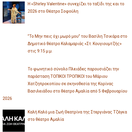
Η «Shirley Valentine» συνεχίζει το ταξίδι της και το
2026 στο Θέατρο Σοφούλη
”Το Μην πεις όχι μωρό μου” του Βασίλη Τσικάρα στο
Δημοτικό θέατρο Καλαμαριάς «Στ. Κουγιουμτζής»
στις 9:15 μ.μ.
Το φωνητικό σύνολο Πλειάδες παρουσιάζει την
παράσταση ΤΟΠΙΚΟΙ ΤΡΟΠΙΚΟΙ του Μάριου
Χατζηπροκοπίου σε σκηνοθεσία της Κορίνας
Βασιλειάδου στο θέατρο Αμαλία από 5 Φεβρουαρίου
2026
Καλή Καλό μια ζωή Θεατρίνα της Στεργιάνας Τζέγκα
στο θέατρο Αμαλία