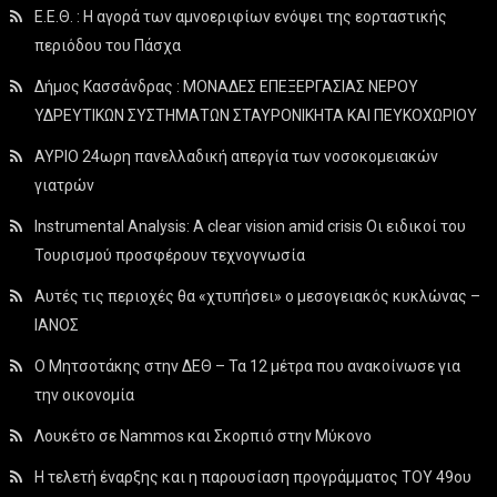
Ε.Ε.Θ. : Η αγορά των αμνοεριφίων ενόψει της εορταστικής
περιόδου του Πάσχα
Δήμος Κασσάνδρας : ΜΟΝΑΔΕΣ ΕΠΕΞΕΡΓΑΣΙΑΣ ΝΕΡΟΥ
ΥΔΡΕΥΤΙΚΩΝ ΣΥΣΤΗΜΑΤΩΝ ΣΤΑΥΡΟΝΙΚΗΤΑ ΚΑΙ ΠΕΥΚΟΧΩΡΙΟΥ
ΑΥΡΙΟ 24ωρη πανελλαδική απεργία των νοσοκομειακών
γιατρών
Instrumental Analysis: A clear vision amid crisis Οι ειδικοί του
Τουρισμού προσφέρουν τεχνογνωσία
Αυτές τις περιοχές θα «χτυπήσει» ο μεσογειακός κυκλώνας –
ΙΑΝΟΣ
Ο Μητσοτάκης στην ΔΕΘ – Τα 12 μέτρα που ανακοίνωσε για
την οικονομία
Λουκέτο σε Nammos και Σκορπιό στην Μύκονο
Η τελετή έναρξης και η παρουσίαση προγράμματος ΤΟΥ 49ου