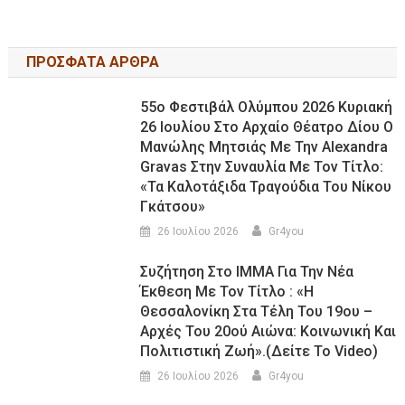
ΠΡΟΣΦΑΤΑ ΑΡΘΡΑ
55ο Φεστιβάλ Ολύμπου 2026 Κυριακή
26 Ιουλίου Στο Αρχαίο Θέατρο Δίου Ο
Μανώλης Μητσιάς Με Την Alexandra
Gravas Στην Συναυλία Με Τον Τίτλο:
«τα Καλοτάξιδα Τραγούδια Του Νίκου
Γκάτσου»
26 Ιουλίου 2026
Gr4you
Συζήτηση Στο ΙΜΜΑ Για Την Νέα
Έκθεση Με Τον Τίτλο : «Η
Θεσσαλονίκη Στα Τέλη Του 19ου –
Αρχές Του 20ού Αιώνα: Κοινωνική Και
Πολιτιστική Ζωή».(Δείτε Το Video)
26 Ιουλίου 2026
Gr4you