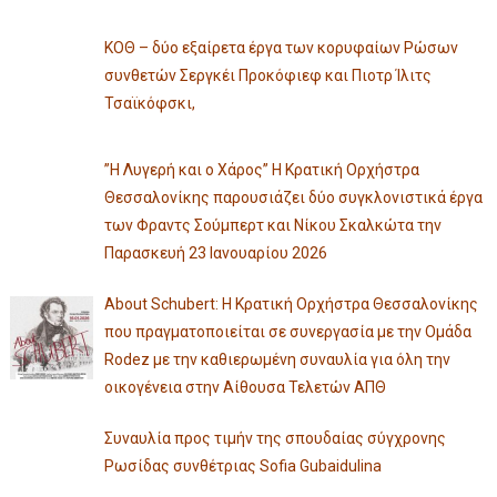
ΚΟΘ – δύο εξαίρετα έργα των κορυφαίων Ρώσων
συνθετών Σεργκέι Προκόφιεφ και Πιοτρ Ίλιτς
Τσαϊκόφσκι,
”Η Λυγερή και ο Χάρος” Η Κρατική Ορχήστρα
Θεσσαλονίκης παρουσιάζει δύο συγκλονιστικά έργα
των Φραντς Σούμπερτ και Νίκου Σκαλκώτα την
Παρασκευή 23 Ιανουαρίου 2026
About Schubert: Η Κρατική Ορχήστρα Θεσσαλονίκης
που πραγματοποιείται σε συνεργασία με την Ομάδα
Rodez με την καθιερωμένη συναυλία για όλη την
οικογένεια στην Αίθουσα Τελετών ΑΠΘ
Συναυλία προς τιμήν της σπουδαίας σύγχρονης
Ρωσίδας συνθέτριας Sofia Gubaidulina