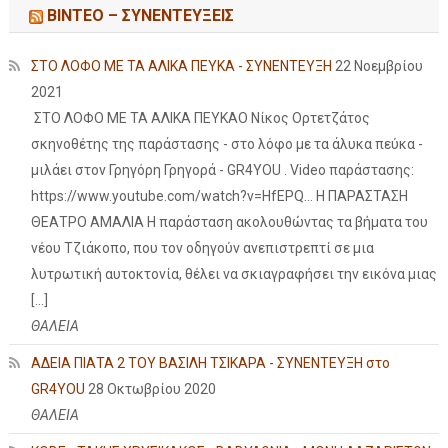
ΒΙΝΤΕΟ – ΣΥΝΕΝΤΕΥΞΕΙΣ
ΣΤΟ ΛΟΦΟ ΜΕ ΤΑ ΑΛΙΚΑ ΠΕΥΚΑ - ΣΥΝΕΝΤΕΥΞΗ
22 Νοεμβρίου
2021
ΣΤΟ ΛΟΦΟ ΜΕ ΤΑ ΑΛΙΚΑ ΠΕΥΚΑΟ Νίκος Ορτετζάτος
σκηνοθέτης της παράστασης - στο λόφο με τα άλυκα πεύκα -
μιλάει στον Γρηγόρη Γρηγορά - GR4YOU . Video παράστασης:
https://www.youtube.com/watch?v=HfEPQ... Η ΠΑΡΑΣΤΑΣΗ
ΘΕΑΤΡΟ ΑΜΑΛΙΑ Η παράσταση ακολουθώντας τα βήματα του
νέου Τζιάκοπο, που τον οδηγούν ανεπιστρεπτί σε μια
λυτρωτική αυτοκτονία, θέλει να σκιαγραφήσει την εικόνα μιας
[…]
ΘΑΛΕΙΑ
ΑΔΕΙΑ ΠΙΑΤΑ 2 ΤΟΥ ΒΑΣΙΛΗ ΤΣΙΚΑΡΑ - ΣΥΝΕΝΤΕΥΞΗ στο
GR4YOU
28 Οκτωβρίου 2020
ΘΑΛΕΙΑ