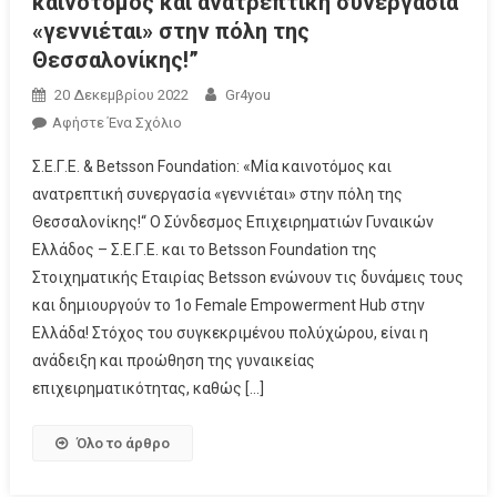
καινοτόμος και ανατρεπτική συνεργασία
«γεννιέται» στην πόλη της
Θεσσαλονίκης!”
20 Δεκεμβρίου 2022
Gr4you
Αφήστε Ένα Σχόλιο
Σ.Ε.Γ.Ε. & Betsson Foundation: «Μία καινοτόμος και
ανατρεπτική συνεργασία «γεννιέται» στην πόλη της
Θεσσαλονίκης!“ Ο Σύνδεσμος Επιχειρηματιών Γυναικών
Ελλάδος – Σ.Ε.Γ.Ε. και το Betsson Foundation της
Στοιχηματικής Εταιρίας Betsson ενώνουν τις δυνάμεις τους
και δημιουργούν το 1ο Female Empowerment Hub στην
Ελλάδα! Στόχος του συγκεκριμένου πολύχώρου, είναι η
ανάδειξη και προώθηση της γυναικείας
επιχειρηματικότητας, καθώς […]
Όλο το άρθρο