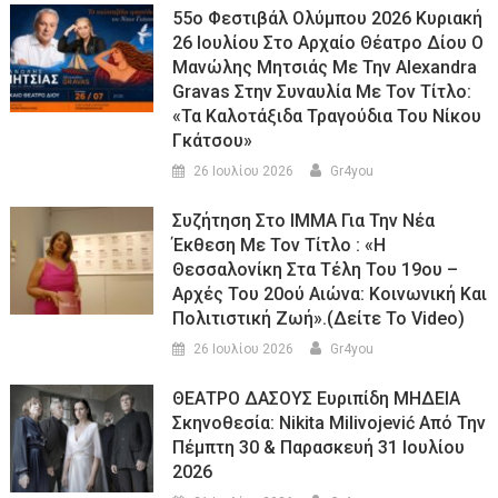
55ο Φεστιβάλ Ολύμπου 2026 Κυριακή
26 Ιουλίου Στο Αρχαίο Θέατρο Δίου Ο
Μανώλης Μητσιάς Με Την Alexandra
Gravas Στην Συναυλία Με Τον Τίτλο:
«τα Καλοτάξιδα Τραγούδια Του Νίκου
Γκάτσου»
26 Ιουλίου 2026
Gr4you
Συζήτηση Στο ΙΜΜΑ Για Την Νέα
Έκθεση Με Τον Τίτλο : «Η
Θεσσαλονίκη Στα Τέλη Του 19ου –
Αρχές Του 20ού Αιώνα: Κοινωνική Και
Πολιτιστική Ζωή».(Δείτε Το Video)
26 Ιουλίου 2026
Gr4you
ΘΕΑΤΡΟ ΔΑΣΟΥΣ Ευριπίδη ΜΗΔΕΙΑ
Σκηνοθεσία: Nikita Milivojević Από Την
Πέμπτη 30 & Παρασκευή 31 Ιουλίου
2026