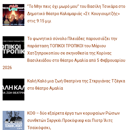
”Το Μην πεις όχι μωρό μου” του Βασίλη Τσικάρα στο
Δημοτικό θέατρο Καλαμαριάς «Στ. Κουγιουμτζής»
στις 9:15 μ.μ.
Το φωνητικό σύνολο Πλειάδες παρουσιάζει την
παράσταση ΤΟΠΙΚΟΙ ΤΡΟΠΙΚΟΙ του Μάριου
Χατζηπροκοπίου σε σκηνοθεσία της Κορίνας
Βασιλειάδου στο θέατρο Αμαλία από 5 Φεβρουαρίου
2026
Καλή Καλό μια ζωή Θεατρίνα της Στεργιάνας Τζέγκα
στο θέατρο Αμαλία
ΚΟΘ – δύο εξαίρετα έργα των κορυφαίων Ρώσων
συνθετών Σεργκέι Προκόφιεφ και Πιοτρ Ίλιτς
Τσαϊκόφσκι,