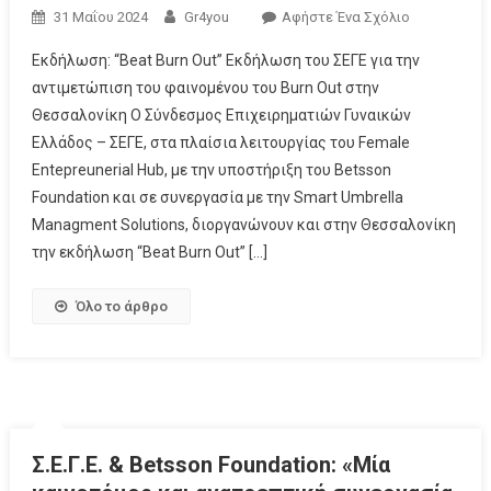
31 Μαΐου 2024
Gr4you
Αφήστε Ένα Σχόλιο
Εκδήλωση: “Beat Βurn Out” Εκδήλωση του ΣΕΓΕ για την
αντιμετώπιση του φαινομένου του Burn Out στην
Θεσσαλονίκη Ο Σύνδεσμος Επιχειρηματιών Γυναικών
Ελλάδος – ΣΕΓΕ, στα πλαίσια λειτουργίας του Female
Entepreunerial Hub, με την υποστήριξη του Betsson
Foundation και σε συνεργασία με την Smart Umbrella
Managment Solutions, διοργανώνουν και στην Θεσσαλονίκη
την εκδήλωση “Beat Burn Out” […]
Όλο το άρθρο
Σ.Ε.Γ.Ε. & Betsson Foundation: «Μία