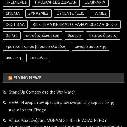
ΠΡΕΜΙΕΡΕΣ
ΠΡΟΣΚΛΗΣΕΙΣ ΔΩΡΕΑΝ
ΣΕΜΙΝΑΡΙΑ
ΣΙΝΕΜΑ
ΣΥΝΑΥΛΙΕΣ
ΣΥΝΕΝΤΕΥΞΕΙΣ
ΤΑΙΝΙΕΣ
ΦΕΣΤΙΒΑΛ
ΦΕΣΤΙΒΑΛ ΚΙΝΗΜΑΤΟΓΡΑΦΟΥ ΘΕΣΣΑΛΟΝΙΚΗΣ
βιβλιο
είσοδος ελεύθερη
θεατρο
θεατρο δασους
κρατικο θεατρο βορειου ελλαδος
μεγαρο μουσικης
μουσικη
συναυλία
FLYING NEWS
Stand Up Comedy στο the Wet Match
Ε.Ε.Θ. : Η αγορά των αμνοεριφίων ενόψει της εορταστικής
περιόδου του Πάσχα
Δήμος Κασσάνδρας : ΜΟΝΑΔΕΣ ΕΠΕΞΕΡΓΑΣΙΑΣ ΝΕΡΟΥ