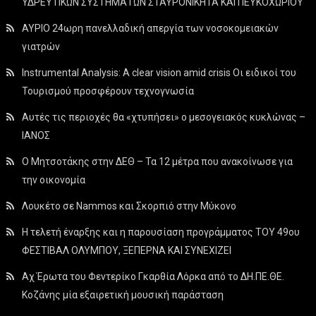
ΥΔΡΕΥΤΙΚΩΝ ΣΥΣΤΗΜΑΤΩΝ ΣΤΑΥΡΟΝΙΚΗΤΑ ΚΑΙ ΠΕΥΚΟΧΩΡΙΟΥ
ΑΥΡΙΟ 24ωρη πανελλαδική απεργία των νοσοκομειακών
γιατρών
Instrumental Analysis: A clear vision amid crisis Οι ειδικοί του
Τουρισμού προσφέρουν τεχνογνωσία
Αυτές τις περιοχές θα «χτυπήσει» ο μεσογειακός κυκλώνας –
ΙΑΝΟΣ
Ο Μητσοτάκης στην ΔΕΘ – Τα 12 μέτρα που ανακοίνωσε για
την οικονομία
Λουκέτο σε Nammos και Σκορπιό στην Μύκονο
Η τελετή έναρξης και η παρουσίαση προγράμματος ΤΟΥ 49ου
ΦΕΣΤΙΒΑΛ ΟΛΥΜΠΟΥ, ΞΕΠΕΡΝΑ ΚΑΙ ΣΥΝΕΧΙΖΕΙ
Αχ Έρωτα του Φεντερίκο Γκαρθία Λόρκα από το ΔΗ.ΠΕ.ΘΕ.
Κοζάνης μία εξαιρετική μουσική παράσταση