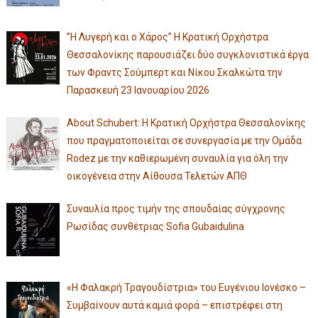
”Η Λυγερή και ο Χάρος” Η Κρατική Ορχήστρα
Θεσσαλονίκης παρουσιάζει δύο συγκλονιστικά έργα
των Φραντς Σούμπερτ και Νίκου Σκαλκώτα την
Παρασκευή 23 Ιανουαρίου 2026
About Schubert: Η Κρατική Ορχήστρα Θεσσαλονίκης
που πραγματοποιείται σε συνεργασία με την Ομάδα
Rodez με την καθιερωμένη συναυλία για όλη την
οικογένεια στην Αίθουσα Τελετών ΑΠΘ
Συναυλία προς τιμήν της σπουδαίας σύγχρονης
Ρωσίδας συνθέτριας Sofia Gubaidulina
«Η Φαλακρή Τραγουδίστρια» του Ευγένιου Ιονέσκο –
Συμβαίνουν αυτά καμιά φορά – επιστρέφει στη