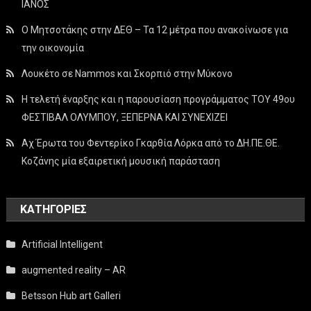
ΙΑΝΟΣ
Ο Μητσοτάκης στην ΔΕΘ – Τα 12 μέτρα που ανακοίνωσε για
την οικονομία
Λουκέτο σε Nammos και Σκορπιό στην Μύκονο
Η τελετή έναρξης και η παρουσίαση προγράμματος ΤΟΥ 49ου
ΦΕΣΤΙΒΑΛ ΟΛΥΜΠΟΥ, ΞΕΠΕΡΝΑ ΚΑΙ ΣΥΝΕΧΙΖΕΙ
Αχ Έρωτα του Φεντερίκο Γκαρθία Λόρκα από το ΔΗ.ΠΕ.ΘΕ.
Κοζάνης μία εξαιρετική μουσική παράσταση
KΑΤΗΓΟΡΊΕΣ
Artificial Intelligent
augmented reality – AR
Betsson Hub art Galleri