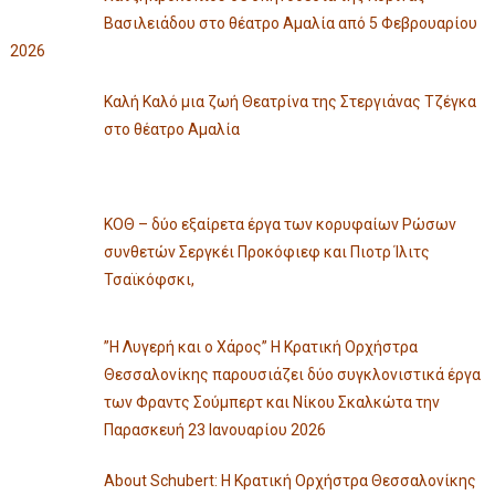
Βασιλειάδου στο θέατρο Αμαλία από 5 Φεβρουαρίου
2026
Καλή Καλό μια ζωή Θεατρίνα της Στεργιάνας Τζέγκα
στο θέατρο Αμαλία
ΚΟΘ – δύο εξαίρετα έργα των κορυφαίων Ρώσων
συνθετών Σεργκέι Προκόφιεφ και Πιοτρ Ίλιτς
Τσαϊκόφσκι,
”Η Λυγερή και ο Χάρος” Η Κρατική Ορχήστρα
Θεσσαλονίκης παρουσιάζει δύο συγκλονιστικά έργα
των Φραντς Σούμπερτ και Νίκου Σκαλκώτα την
Παρασκευή 23 Ιανουαρίου 2026
About Schubert: Η Κρατική Ορχήστρα Θεσσαλονίκης