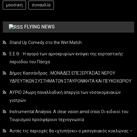
μουσικη
συναυλία
FLYING NEWS
Stand Up Comedy στο the Wet Match
Ε.Ε.Θ. : Η αγορά των αμνοεριφίων ενόψει της εορταστικής
περιόδου του Πάσχα
Δήμος Κασσάνδρας : ΜΟΝΑΔΕΣ ΕΠΕΞΕΡΓΑΣΙΑΣ ΝΕΡΟΥ
ΥΔΡΕΥΤΙΚΩΝ ΣΥΣΤΗΜΑΤΩΝ ΣΤΑΥΡΟΝΙΚΗΤΑ ΚΑΙ ΠΕΥΚΟΧΩΡΙΟΥ
ΑΥΡΙΟ 24ωρη πανελλαδική απεργία των νοσοκομειακών
γιατρών
Instrumental Analysis: A clear vision amid crisis Οι ειδικοί του
Τουρισμού προσφέρουν τεχνογνωσία
Αυτές τις περιοχές θα «χτυπήσει» ο μεσογειακός κυκλώνας –