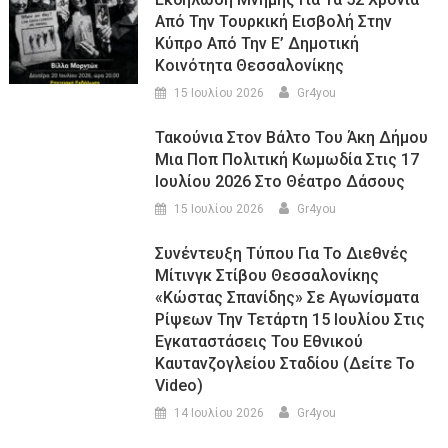
Από Την Τουρκική Εισβολή Στην
Κύπρο Από Την Ε’ Δημοτική
Κοινότητα Θεσσαλονίκης
15 Ιουλίου 2026
Gr4you
Τακούνια Στον Βάλτο Του Άκη Δήμου
Μια Ποπ Πολιτική Κωμωδία Στις 17
Ιουλίου 2026 Στο Θέατρο Δάσους
15 Ιουλίου 2026
Gr4you
Συνέντευξη Τύπου Για Το Διεθνές
Μίτινγκ Στίβου Θεσσαλονίκης
«Κώστας Σπανίδης» Σε Αγωνίσματα
Ρίψεων Την Τετάρτη 15 Ιουλίου Στις
Εγκαταστάσεις Του Εθνικού
Καυτανζογλείου Σταδίου (Δείτε Το
Video)
14 Ιουλίου 2026
Gr4you