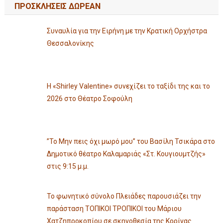
ΠΡΟΣΚΛΗΣΕΙΣ ΔΩΡΕΑΝ
Συναυλία για την Ειρήνη με την Κρατική Ορχήστρα
Θεσσαλονίκης
Η «Shirley Valentine» συνεχίζει το ταξίδι της και το
2026 στο Θέατρο Σοφούλη
”Το Μην πεις όχι μωρό μου” του Βασίλη Τσικάρα στο
Δημοτικό θέατρο Καλαμαριάς «Στ. Κουγιουμτζής»
στις 9:15 μ.μ.
Το φωνητικό σύνολο Πλειάδες παρουσιάζει την
παράσταση ΤΟΠΙΚΟΙ ΤΡΟΠΙΚΟΙ του Μάριου
Χατζηπροκοπίου σε σκηνοθεσία της Κορίνας