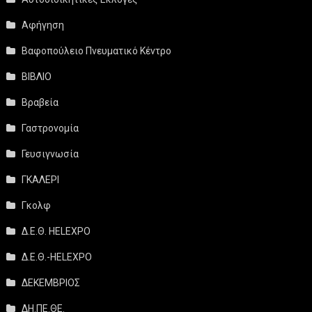
Αφήγηση
Βαφοπούλειο Πνευματικό Κέντρο
ΒΙΒΛΙΟ
Βραβεία
Γαστρονομία
Γευσιγνωσία
ΓΚΑΛΕΡΙ
Γκολφ
Δ.Ε.Θ. HELEXPO
Δ.Ε.Θ.-HELEXPO
ΔΕΚΕΜΒΡΙΟΣ
ΔΗ.ΠΕ.ΘΕ.