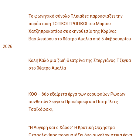
Το φωνητικό σύνολο Πλειάδες παρουσιάζει την
παράσταση ΤΟΠΙΚΟΙ ΤΡΟΠΙΚΟΙ του Μάριου
Χατζηπροκοπίου σε σκηνοθεσία της Κορίνας
Βασιλειάδου στο θέατρο Αμαλία από 5 Φεβρουαρίου
2026
Καλή Καλό μια ζωή Θεατρίνα της Στεργιάνας Τζέγκα
στο θέατρο Αμαλία
ΚΟΘ – δύο εξαίρετα έργα των κορυφαίων Ρώσων
συνθετών Σεργκέι Προκόφιεφ και Πιοτρ Ίλιτς
Τσαϊκόφσκι,
”Η Λυγερή και ο Χάρος” Η Κρατική Ορχήστρα
Θεσσαλονίκης παρουσιάζει δύο συγκλονιστικά έργα