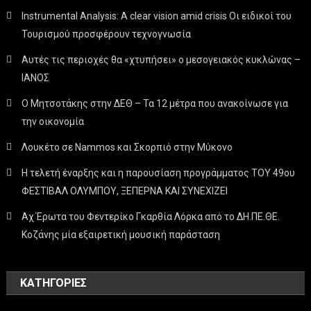
Instrumental Analysis: A clear vision amid crisis Οι ειδικοί του
Τουρισμού προσφέρουν τεχνογνωσία
Αυτές τις περιοχές θα «χτυπήσει» ο μεσογειακός κυκλώνας –
ΙΑΝΟΣ
Ο Μητσοτάκης στην ΔΕΘ – Τα 12 μέτρα που ανακοίνωσε για
την οικονομία
Λουκέτο σε Nammos και Σκορπιό στην Μύκονο
Η τελετή έναρξης και η παρουσίαση προγράμματος ΤΟΥ 49ου
ΦΕΣΤΙΒΑΛ ΟΛΥΜΠΟΥ, ΞΕΠΕΡΝΑ ΚΑΙ ΣΥΝΕΧΙΖΕΙ
Αχ Έρωτα του Φεντερίκο Γκαρθία Λόρκα από το ΔΗ.ΠΕ.ΘΕ.
Κοζάνης μία εξαιρετική μουσική παράσταση
KΑΤΗΓΟΡΊΕΣ