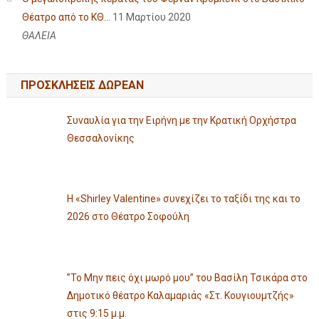
Θέατρο από το ΚΘ...
11 Μαρτίου 2020
ΘΑΛΕΙΑ
ΠΡΟΣΚΛΗΣΕΙΣ ΔΩΡΕΑΝ
Συναυλία για την Ειρήνη με την Κρατική Ορχήστρα
Θεσσαλονίκης
Η «Shirley Valentine» συνεχίζει το ταξίδι της και το
2026 στο Θέατρο Σοφούλη
”Το Μην πεις όχι μωρό μου” του Βασίλη Τσικάρα στο
Δημοτικό θέατρο Καλαμαριάς «Στ. Κουγιουμτζής»
στις 9:15 μ.μ.