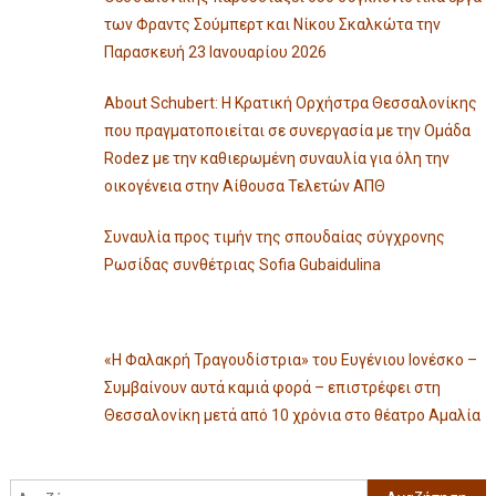
των Φραντς Σούμπερτ και Νίκου Σκαλκώτα την
Παρασκευή 23 Ιανουαρίου 2026
About Schubert: Η Κρατική Ορχήστρα Θεσσαλονίκης
που πραγματοποιείται σε συνεργασία με την Ομάδα
Rodez με την καθιερωμένη συναυλία για όλη την
οικογένεια στην Αίθουσα Τελετών ΑΠΘ
Συναυλία προς τιμήν της σπουδαίας σύγχρονης
Ρωσίδας συνθέτριας Sofia Gubaidulina
«Η Φαλακρή Τραγουδίστρια» του Ευγένιου Ιονέσκο –
Συμβαίνουν αυτά καμιά φορά – επιστρέφει στη
Θεσσαλονίκη μετά από 10 χρόνια στο θέατρο Αμαλία