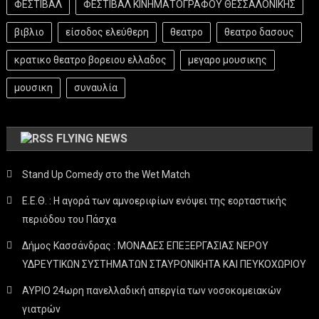
ΦΕΣΤΙΒΑΛ
ΦΕΣΤΙΒΑΛ ΚΙΝΗΜΑΤΟΓΡΑΦΟΥ ΘΕΣΣΑΛΟΝΙΚΗΣ
βιβλιο
είσοδος ελεύθερη
θεατρο
θεατρο δασους
κρατικο θεατρο βορειου ελλαδος
μεγαρο μουσικης
μουσικη
συναυλία
FLYING NEWS
Stand Up Comedy στο the Wet Match
Ε.Ε.Θ. : Η αγορά των αμνοεριφίων ενόψει της εορταστικής
περιόδου του Πάσχα
Δήμος Κασσάνδρας : ΜΟΝΑΔΕΣ ΕΠΕΞΕΡΓΑΣΙΑΣ ΝΕΡΟΥ
ΥΔΡΕΥΤΙΚΩΝ ΣΥΣΤΗΜΑΤΩΝ ΣΤΑΥΡΟΝΙΚΗΤΑ ΚΑΙ ΠΕΥΚΟΧΩΡΙΟΥ
ΑΥΡΙΟ 24ωρη πανελλαδική απεργία των νοσοκομειακών
γιατρών