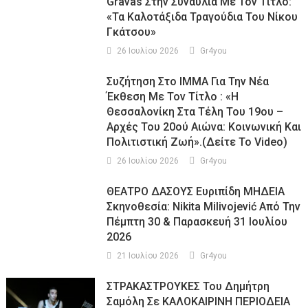
Gravas Στην Συναυλία Με Τον Τίτλο:
«τα Καλοτάξιδα Τραγούδια Του Νίκου
Γκάτσου»
26 Ιουλίου 2026
Gr4you
Συζήτηση Στο ΙΜΜΑ Για Την Νέα
Έκθεση Με Τον Τίτλο : «Η
Θεσσαλονίκη Στα Τέλη Του 19ου –
Αρχές Του 20ού Αιώνα: Κοινωνική Και
Πολιτιστική Ζωή».(Δείτε Το Video)
26 Ιουλίου 2026
Gr4you
ΘΕΑΤΡΟ ΔΑΣΟΥΣ Ευριπίδη ΜΗΔΕΙΑ
Σκηνοθεσία: Nikita Milivojević Από Την
Πέμπτη 30 & Παρασκευή 31 Ιουλίου
2026
21 Ιουλίου 2026
Gr4you
ΣΤΡΑΚΑΣΤΡΟΥΚΕΣ Του Δημήτρη
Σαμόλη Σε ΚΑΛΟΚΑΙΡΙΝΗ ΠΕΡΙΟΔΕΙΑ