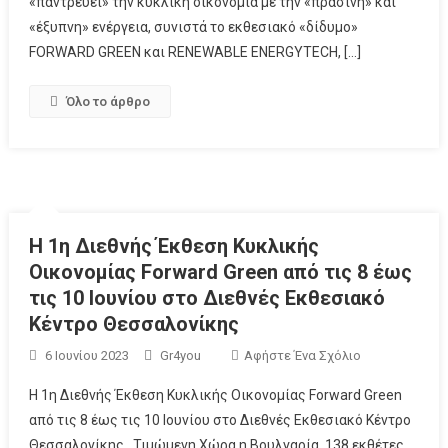
«παντρεύει» την κυκλική οικονομία με την «πράσινη» και
«έξυπνη» ενέργεια, συνιστά το εκθεσιακό «δίδυμο»
FORWARD GREEN και RENEWABLE ENERGYTECH, […]
Όλο το άρθρο
Η 1η Διεθνής Έκθεση Κυκλικής
Οικονομίας Forward Green από τις 8 έως
τις 10 Ιουνίου στο Διεθνές Εκθεσιακό
Κέντρο Θεσσαλονίκης
6 Ιουνίου 2023
Gr4you
Αφήστε Ένα Σχόλιο
Η 1η Διεθνής Έκθεση Κυκλικής Οικονομίας Forward Green
από τις 8 έως τις 10 Ιουνίου στο Διεθνές Εκθεσιακό Κέντρο
Θεσσαλονίκης Τιμώμενη Χώρα η Βουλγαρία, 138 εκθέτες,