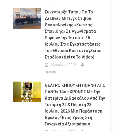
Συνέντευξη Τύπου Για Το
Διεθνές Μίτινγκ Στίβου
Θεσσαλονίκης «Κώστας
Σπανίδης» Σε Αγωνίσματα
Ρίψεων Την Τετάρτη 15
Ιουλίου Στις Εγκαταστάσεις
Του Εθνικού Καυτανζογλείου
Σταδίου (Δείτε Το Video)
14 Ιουλίου 2026
Gr4you
ΘΕΑΤΡΟ ΚΗΠΟΥ «Η ΠΟΡΝΗ ΑΠΟ
ΠΑΝΩ» 14ος ΧΡΟΝΟΣ Με Την
Κατερίνα Διδασκάλου Από Την
Τετάρτη 22 & Πέμπτη 23
Ιουλίου 2026 Μια Παράσταση
Θρύλος! Ένας Ύμνος Στη
Γυναικεία Αξιοπρέπεια!