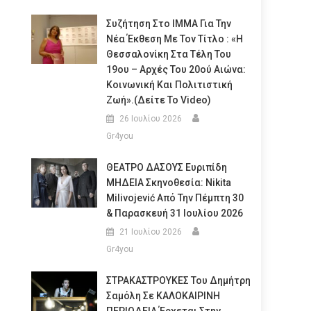
Συζήτηση Στο ΙΜΜΑ Για Την
Νέα Έκθεση Με Τον Τίτλο : «Η
Θεσσαλονίκη Στα Τέλη Του
19ου – Αρχές Του 20ού Αιώνα:
Κοινωνική Και Πολιτιστική
Ζωή».(Δείτε Το Video)
26 Ιουλίου 2026
Gr4you
ΘΕΑΤΡΟ ΔΑΣΟΥΣ Ευριπίδη
ΜΗΔΕΙΑ Σκηνοθεσία: Nikita
Milivojević Από Την Πέμπτη 30
& Παρασκευή 31 Ιουλίου 2026
21 Ιουλίου 2026
Gr4you
ΣΤΡΑΚΑΣΤΡΟΥΚΕΣ Του Δημήτρη
Σαμόλη Σε ΚΑΛΟΚΑΙΡΙΝΗ