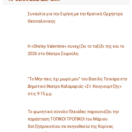
Συναυλία για την Ειρήνη με την Κρατική Ορχήστρα
Θεσσαλονίκης
Η «Shirley Valentine» συνεχίζει το ταξίδι της και το
2026 στο Θέατρο Σοφούλη
”Το Μην πεις όχι μωρό μου” του Βασίλη Τσικάρα στο
Δημοτικό θέατρο Καλαμαριάς «Στ. Κουγιουμτζής»
στις 9:15 μ.μ.
Το φωνητικό σύνολο Πλειάδες παρουσιάζει την
παράσταση ΤΟΠΙΚΟΙ ΤΡΟΠΙΚΟΙ του Μάριου
Χατζηπροκοπίου σε σκηνοθεσία της Κορίνας