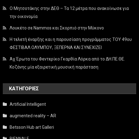
Ο Μητσοτάκης στην ΔΕΘ – Τα 12 μέτρα που ανακοίνωσε για
την οικονομία
Λουκέτο σε Nammos και Σκορπιό στην Μύκονο
Η τελετή έναρξης και η παρουσίαση προγράμματος ΤΟΥ 49ου
ΦΕΣΤΙΒΑΛ ΟΛΥΜΠΟΥ, ΞΕΠΕΡΝΑ ΚΑΙ ΣΥΝΕΧΙΖΕΙ
Αχ Έρωτα του Φεντερίκο Γκαρθία Λόρκα από το ΔΗ.ΠΕ.ΘΕ.
Κοζάνης μία εξαιρετική μουσική παράσταση
KΑΤΗΓΟΡΊΕΣ
Artificial Intelligent
augmented reality – AR
Betsson Hub art Galleri
BIENNALE