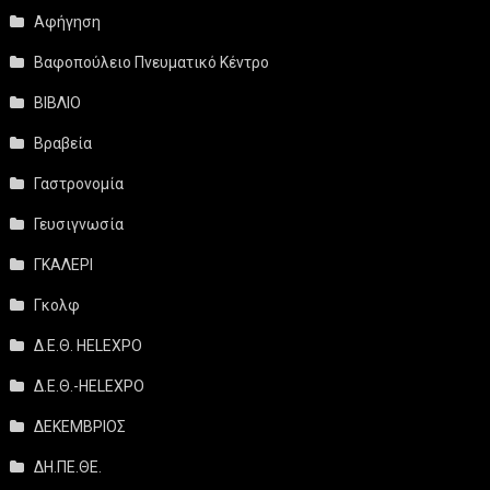
Αφήγηση
Βαφοπούλειο Πνευματικό Κέντρο
ΒΙΒΛΙΟ
Βραβεία
Γαστρονομία
Γευσιγνωσία
ΓΚΑΛΕΡΙ
Γκολφ
Δ.Ε.Θ. HELEXPO
Δ.Ε.Θ.-HELEXPO
ΔΕΚΕΜΒΡΙΟΣ
ΔΗ.ΠΕ.ΘΕ.