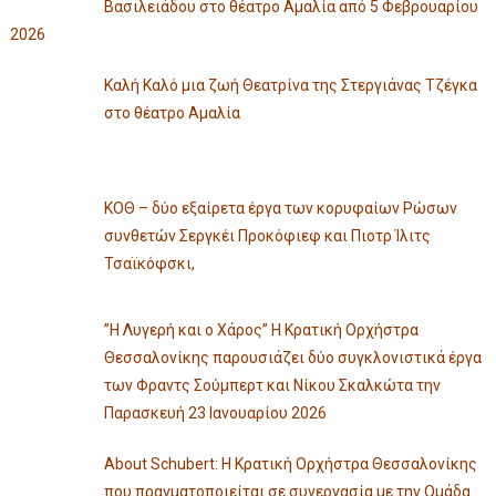
Βασιλειάδου στο θέατρο Αμαλία από 5 Φεβρουαρίου
2026
Καλή Καλό μια ζωή Θεατρίνα της Στεργιάνας Τζέγκα
στο θέατρο Αμαλία
ΚΟΘ – δύο εξαίρετα έργα των κορυφαίων Ρώσων
συνθετών Σεργκέι Προκόφιεφ και Πιοτρ Ίλιτς
Τσαϊκόφσκι,
”Η Λυγερή και ο Χάρος” Η Κρατική Ορχήστρα
Θεσσαλονίκης παρουσιάζει δύο συγκλονιστικά έργα
των Φραντς Σούμπερτ και Νίκου Σκαλκώτα την
Παρασκευή 23 Ιανουαρίου 2026
About Schubert: Η Κρατική Ορχήστρα Θεσσαλονίκης
που πραγματοποιείται σε συνεργασία με την Ομάδα