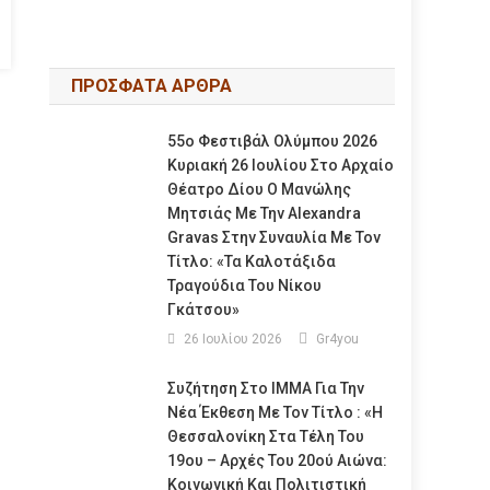
ΠΡΟΣΦΑΤΑ ΑΡΘΡΑ
55ο Φεστιβάλ Ολύμπου 2026
Κυριακή 26 Ιουλίου Στο Αρχαίο
Θέατρο Δίου Ο Μανώλης
Μητσιάς Με Την Alexandra
Gravas Στην Συναυλία Με Τον
Τίτλο: «τα Καλοτάξιδα
Τραγούδια Του Νίκου
Γκάτσου»
26 Ιουλίου 2026
Gr4you
Συζήτηση Στο ΙΜΜΑ Για Την
Νέα Έκθεση Με Τον Τίτλο : «Η
Θεσσαλονίκη Στα Τέλη Του
19ου – Αρχές Του 20ού Αιώνα:
Κοινωνική Και Πολιτιστική