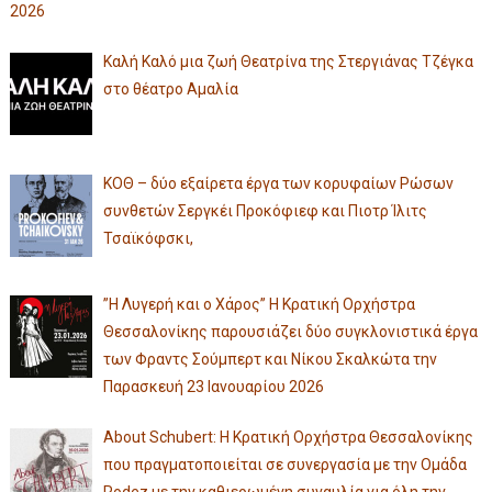
2026
Καλή Καλό μια ζωή Θεατρίνα της Στεργιάνας Τζέγκα
στο θέατρο Αμαλία
ΚΟΘ – δύο εξαίρετα έργα των κορυφαίων Ρώσων
συνθετών Σεργκέι Προκόφιεφ και Πιοτρ Ίλιτς
Τσαϊκόφσκι,
”Η Λυγερή και ο Χάρος” Η Κρατική Ορχήστρα
Θεσσαλονίκης παρουσιάζει δύο συγκλονιστικά έργα
των Φραντς Σούμπερτ και Νίκου Σκαλκώτα την
Παρασκευή 23 Ιανουαρίου 2026
About Schubert: Η Κρατική Ορχήστρα Θεσσαλονίκης
που πραγματοποιείται σε συνεργασία με την Ομάδα