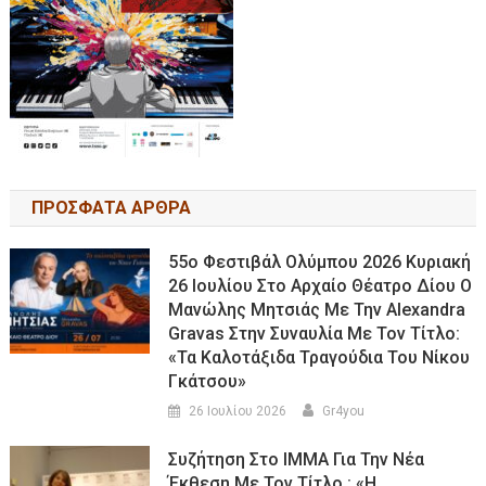
ΠΡΟΣΦΑΤΑ ΑΡΘΡΑ
55ο Φεστιβάλ Ολύμπου 2026 Κυριακή
26 Ιουλίου Στο Αρχαίο Θέατρο Δίου Ο
Μανώλης Μητσιάς Με Την Alexandra
Gravas Στην Συναυλία Με Τον Τίτλο:
«τα Καλοτάξιδα Τραγούδια Του Νίκου
Γκάτσου»
26 Ιουλίου 2026
Gr4you
Συζήτηση Στο ΙΜΜΑ Για Την Νέα
Έκθεση Με Τον Τίτλο : «Η