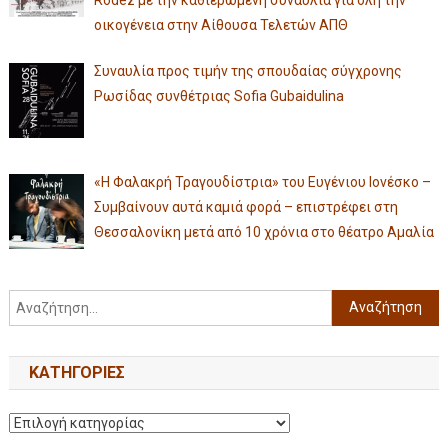
Rodez με την καθιερωμένη συναυλία για όλη την
οικογένεια στην Αίθουσα Τελετών ΑΠΘ
Συναυλία προς τιμήν της σπουδαίας σύγχρονης
Ρωσίδας συνθέτριας Sofia Gubaidulina
«Η Φαλακρή Τραγουδίστρια» του Ευγένιου Ιονέσκο –
Συμβαίνουν αυτά καμιά φορά – επιστρέφει στη
Θεσσαλονίκη μετά από 10 χρόνια στο θέατρο Αμαλία
KΑΤΗΓΟΡΊΕΣ