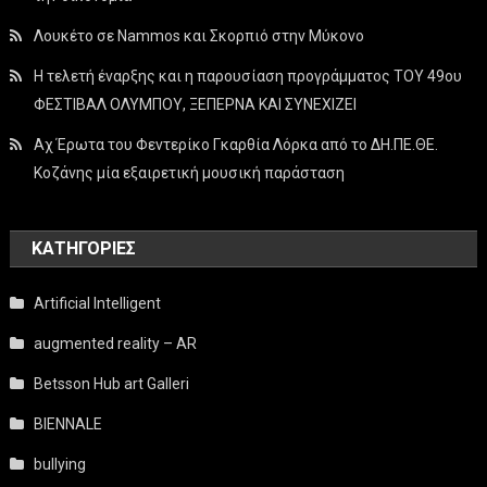
Λουκέτο σε Nammos και Σκορπιό στην Μύκονο
Η τελετή έναρξης και η παρουσίαση προγράμματος ΤΟΥ 49ου
ΦΕΣΤΙΒΑΛ ΟΛΥΜΠΟΥ, ΞΕΠΕΡΝΑ ΚΑΙ ΣΥΝΕΧΙΖΕΙ
Αχ Έρωτα του Φεντερίκο Γκαρθία Λόρκα από το ΔΗ.ΠΕ.ΘΕ.
Κοζάνης μία εξαιρετική μουσική παράσταση
KΑΤΗΓΟΡΊΕΣ
Artificial Intelligent
augmented reality – AR
Betsson Hub art Galleri
BIENNALE
bullying