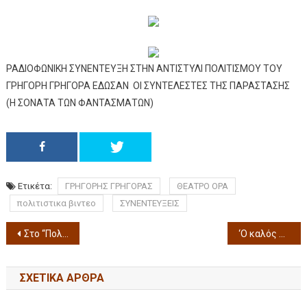
ΡΑΔΙΟΦΩΝΙΚΗ ΣΥΝΕΝΤΕΥΞΗ ΣΤΗΝ ΑΝΤΙΣΤΥΛΙ ΠΟΛΙΤΙΣΜΟΥ ΤΟΥ
ΓΡΗΓΟΡΗ ΓΡΗΓΟΡΑ ΕΔΩΣΑΝ ΟΙ ΣΥΝΤΕΛΕΣΤΕΣ ΤΗΣ ΠΑΡΑΣΤΑΣΗΣ
(Η ΣΟΝΑΤΑ ΤΩΝ ΦΑΝΤΑΣΜΑΤΩΝ)
Ετικέτα:
ΓΡΗΓΟΡΗΣ ΓΡΗΓΟΡΑΣ
ΘΕΑΤΡΟ ΟΡΑ
πολιτιστικα βιντεο
ΣΥΝΕΝΤΕΥΞΕΙΣ
Στο “Πολιτισμικό Καφενείο” ΤΟ συγκροτημα ΑΡΕΣ ΜΑΡΕΣ την πεμτη 24/1/13 με εντεχνα λαικα τραγουδια
‘Ο καλός άνθρωπος του Σετσουάν” στη Στέγη Γραμμάτων & Τεχνών
ΣΧΕΤΙΚΆ ΆΡΘΡΑ