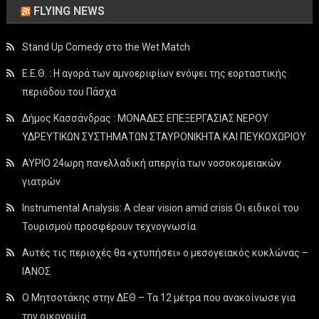
FLYING NEWS
Stand Up Comedy στο the Wet Match
Ε.Ε.Θ. : Η αγορά των αμνοεριφίων ενόψει της εορταστικής
περιόδου του Πάσχα
Δήμος Κασσάνδρας : ΜΟΝΑΔΕΣ ΕΠΕΞΕΡΓΑΣΙΑΣ ΝΕΡΟΥ
ΥΔΡΕΥΤΙΚΩΝ ΣΥΣΤΗΜΑΤΩΝ ΣΤΑΥΡΟΝΙΚΗΤΑ ΚΑΙ ΠΕΥΚΟΧΩΡΙΟΥ
ΑΥΡΙΟ 24ωρη πανελλαδική απεργία των νοσοκομειακών
γιατρών
Instrumental Analysis: A clear vision amid crisis Οι ειδικοί του
Τουρισμού προσφέρουν τεχνογνωσία
Αυτές τις περιοχές θα «χτυπήσει» ο μεσογειακός κυκλώνας –
ΙΑΝΟΣ
Ο Μητσοτάκης στην ΔΕΘ – Τα 12 μέτρα που ανακοίνωσε για
την οικονομία