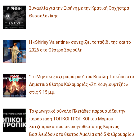
Συναυλία για την Ειρήνη με την Κρατική Ορχήστρα
Θεσσαλονίκης
Η «Shirley Valentine» συνεχίζει το ταξίδι της και το
2026 στο Θέατρο Σοφούλη
”Το Μην πεις όχι μωρό μου” του Βασίλη Τσικάρα στο
Δημοτικό θέατρο Καλαμαριάς «Στ. Κουγιουμτζής»
στις 9:15 μ.μ.
Το φωνητικό σύνολο Πλειάδες παρουσιάζει την
παράσταση ΤΟΠΙΚΟΙ ΤΡΟΠΙΚΟΙ του Μάριου
Χατζηπροκοπίου σε σκηνοθεσία της Κορίνας
Βασιλειάδου στο θέατρο Αμαλία από 5 Φεβρουαρίου