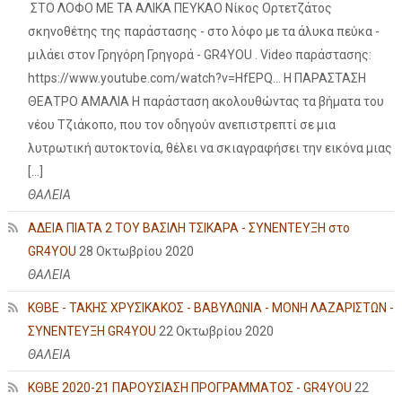
ΣΤΟ ΛΟΦΟ ΜΕ ΤΑ ΑΛΙΚΑ ΠΕΥΚΑΟ Νίκος Ορτετζάτος
σκηνοθέτης της παράστασης - στο λόφο με τα άλυκα πεύκα -
μιλάει στον Γρηγόρη Γρηγορά - GR4YOU . Video παράστασης:
https://www.youtube.com/watch?v=HfEPQ... Η ΠΑΡΑΣΤΑΣΗ
ΘΕΑΤΡΟ ΑΜΑΛΙΑ Η παράσταση ακολουθώντας τα βήματα του
νέου Τζιάκοπο, που τον οδηγούν ανεπιστρεπτί σε μια
λυτρωτική αυτοκτονία, θέλει να σκιαγραφήσει την εικόνα μιας
[…]
ΘΑΛΕΙΑ
ΑΔΕΙΑ ΠΙΑΤΑ 2 ΤΟΥ ΒΑΣΙΛΗ ΤΣΙΚΑΡΑ - ΣΥΝΕΝΤΕΥΞΗ στο
GR4YOU
28 Οκτωβρίου 2020
ΘΑΛΕΙΑ
ΚΘΒΕ - ΤΑΚΗΣ ΧΡΥΣΙΚΑΚΟΣ - ΒΑΒΥΛΩΝΙΑ - ΜΟΝΗ ΛΑΖΑΡΙΣΤΩΝ -
ΣΥΝΕΝΤΕΥΞΗ GR4YOU
22 Οκτωβρίου 2020
ΘΑΛΕΙΑ
ΚΘΒΕ 2020-21 ΠΑΡΟΥΣΙΑΣΗ ΠΡΟΓΡΑΜΜΑΤΟΣ - GR4YOU
22