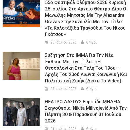
55ο Φεστιβάλ Ολύμπου 2026 Κυριακή
26 Ιουλίου Στο Αρχαίο Θέατρο Δίου Ο
Μανώλης Μητσιάς Με Την Alexandra
Gravas Στην Συναυλία Με Τον Τίτλο:
«τα Καλοτάξιδα Τραγούδια Του Νίκου
Γκάτσου»
26 Ιουλίου 2026
Gr4you
Συζήτηση Στο ΙΜΜΑ Για Την Νέα
Έκθεση Με Τον Τίτλο : «Η
Θεσσαλονίκη Στα Τέλη Του 19ου –
Αρχές Του 20ού Αιώνα: Κοινωνική Και
Πολιτιστική Ζωή».(Δείτε Το Video)
26 Ιουλίου 2026
Gr4you
ΘΕΑΤΡΟ ΔΑΣΟΥΣ Ευριπίδη ΜΗΔΕΙΑ
Σκηνοθεσία: Nikita Milivojević Από Την
Πέμπτη 30 & Παρασκευή 31 Ιουλίου
2026
21 Ιουλίου 2026
Gr4you