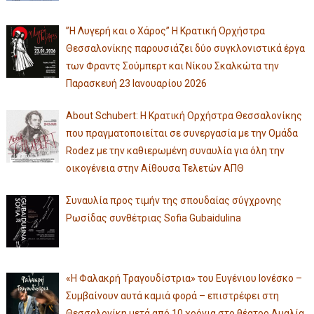
”Η Λυγερή και ο Χάρος” Η Κρατική Ορχήστρα
Θεσσαλονίκης παρουσιάζει δύο συγκλονιστικά έργα
των Φραντς Σούμπερτ και Νίκου Σκαλκώτα την
Παρασκευή 23 Ιανουαρίου 2026
About Schubert: Η Κρατική Ορχήστρα Θεσσαλονίκης
που πραγματοποιείται σε συνεργασία με την Ομάδα
Rodez με την καθιερωμένη συναυλία για όλη την
οικογένεια στην Αίθουσα Τελετών ΑΠΘ
Συναυλία προς τιμήν της σπουδαίας σύγχρονης
Ρωσίδας συνθέτριας Sofia Gubaidulina
«Η Φαλακρή Τραγουδίστρια» του Ευγένιου Ιονέσκο –
Συμβαίνουν αυτά καμιά φορά – επιστρέφει στη
Θεσσαλονίκη μετά από 10 χρόνια στο θέατρο Αμαλία