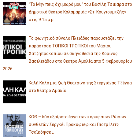
”Το Μην πεις όχι μωρό μου” του Βασίλη Τσικάρα στο
Δημοτικό θέατρο Καλαμαριάς «Στ. Κουγιουμτζής»
στις 9:15 μ.μ.
Το φωνητικό σύνολο Πλειάδες παρουσιάζει την
παράσταση ΤΟΠΙΚΟΙ ΤΡΟΠΙΚΟΙ του Μάριου
Χατζηπροκοπίου σε σκηνοθεσία της Κορίνας
Βασιλειάδου στο θέατρο Αμαλία από 5 Φεβρουαρίου
2026
Καλή Καλό μια ζωή Θεατρίνα της Στεργιάνας Τζέγκα
στο θέατρο Αμαλία
ΚΟΘ – δύο εξαίρετα έργα των κορυφαίων Ρώσων
συνθετών Σεργκέι Προκόφιεφ και Πιοτρ Ίλιτς
Τσαϊκόφσκι,