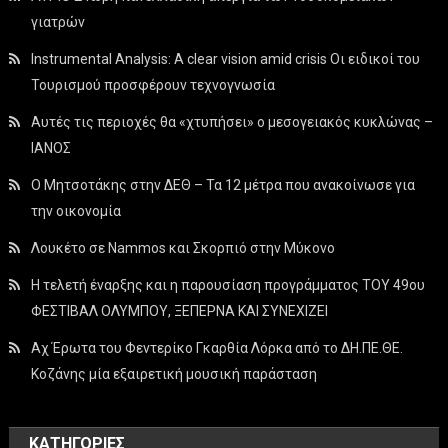
γιατρών
Instrumental Analysis: A clear vision amid crisis Οι ειδικοί του
Τουρισμού προσφέρουν τεχνογνωσία
Αυτές τις περιοχές θα «χτυπήσει» ο μεσογειακός κυκλώνας –
ΙΑΝΟΣ
Ο Μητσοτάκης στην ΔΕΘ – Τα 12 μέτρα που ανακοίνωσε για
την οικονομία
Λουκέτο σε Nammos και Σκορπιό στην Μύκονο
Η τελετή έναρξης και η παρουσίαση προγράμματος ΤΟΥ 49ου
ΦΕΣΤΙΒΑΛ ΟΛΥΜΠΟΥ, ΞΕΠΕΡΝΑ ΚΑΙ ΣΥΝΕΧΙΖΕΙ
Αχ Έρωτα του Φεντερίκο Γκαρθία Λόρκα από το ΔΗ.ΠΕ.ΘΕ.
Κοζάνης μία εξαιρετική μουσική παράσταση
KΑΤΗΓΟΡΊΕΣ