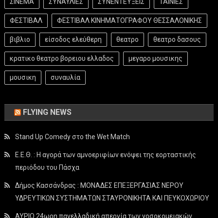
ΣΙΝΕΜΑ
ΣΥΝΑΥΛΙΕΣ
ΣΥΝΕΝΤΕΥΞΕΙΣ
ΤΑΙΝΙΕΣ
ΦΕΣΤΙΒΑΛ
ΦΕΣΤΙΒΑΛ ΚΙΝΗΜΑΤΟΓΡΑΦΟΥ ΘΕΣΣΑΛΟΝΙΚΗΣ
βιβλιο
είσοδος ελεύθερη
θεατρο
θεατρο δασους
κρατικο θεατρο βορειου ελλαδος
μεγαρο μουσικης
μουσικη
συναυλία
FLYING NEWS
Stand Up Comedy στο the Wet Match
Ε.Ε.Θ. : Η αγορά των αμνοεριφίων ενόψει της εορταστικής
περιόδου του Πάσχα
Δήμος Κασσάνδρας : ΜΟΝΑΔΕΣ ΕΠΕΞΕΡΓΑΣΙΑΣ ΝΕΡΟΥ
ΥΔΡΕΥΤΙΚΩΝ ΣΥΣΤΗΜΑΤΩΝ ΣΤΑΥΡΟΝΙΚΗΤΑ ΚΑΙ ΠΕΥΚΟΧΩΡΙΟΥ
ΑΥΡΙΟ 24ωρη πανελλαδική απεργία των νοσοκομειακών