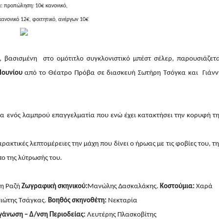
α: προπώληση: 10€ κανονικό,
κανονικό 12€, φοιτητικό, ανέργων 10€
 βασισμένη στο ομότιτλο συγκλονιστικό μπέστ σέλερ, παρουσιάζετ
Ιουνίου
από το Θέατρο Πρόβα σε διασκευή Σωτήρη Τσόγκα και Γιάνν
α ενός λαμπρού επαγγελματία που ενώ έχει κατακτήσει την κορυφή τ
ρακτικές λεπτομέρειες την μάχη που δίνει ο ήρωας με τις φοβίες του, τ
πο της λύτρωσής του.
η Ραζή
Ζωγραφική σκηνικού:
Μανώλης Δασκαλάκης.
Κοστούμια:
Χαρά
ιώτης Τσάγκας.
Βοηθός σκηνοθέτη:
Νεκταρία
άνωση – Δ/νση Περιοδείας:
Λευτέρης Πλασκοβίτης