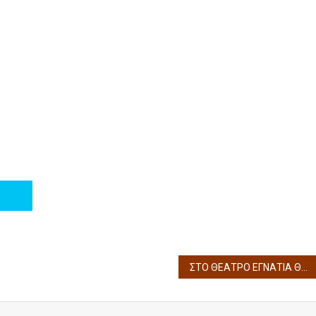
ΣΤΟ ΘΕΑΤΡΟ ΕΓΝΑΤΙΑ ΘΑ ΓΙΝΟΥΝ ΟΙ ΠΑΡΑΣΤΑΣΕΙΣ ΤΟΥ ART ACADEMY ΝΕΦΕΛΕΣ 10 ΜΕ 12 ΙΟΥΝΙΟΥ