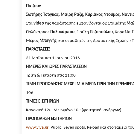
Παίζουν
Σωτήρης Τσόγκας, Μαίρη Ραζή, Κυριάκος Ντούμος, Νάντι
Στα
video
της παράστασης εμφανίζονται οι: Σταμάτης
Μαλ
Πολύκαρπος
Πολυκάρπου,
Γιούλη
Πεζοπούλου,
Κοραλία
Τ
Μέμος
Μπεγνής
και οι μαθητές της Δραματικής Σχολής 
ΠΑΡΑΣΤΑΣΕΙΣ
31 Μαΐου και 1 Ιουνίου 2016
ΗΜΕΡΕΣ ΚΑΙ ΩΡΕΣ ΠΑΡΑΣΤΑΣΕΩΝ
Τρίτη & Τετάρτη στις 21:00
ΤΙΜΗ ΠΡΟΠΩΛΗΣΗΣ ΜΕΧΡΙ ΜΙΑ ΜΕΡΑ ΠΡΙΝ ΤΗΝ ΠΡΕΜΙΕΡ
10€
ΤΙΜΕΣ ΕΙΣΙΤΗΡΙΩΝ
Κανονικό 12€, Μειωμένο 10€ (φοιτητικό, ανέργων)
ΠΡΟΠΩΛΗΣΗ ΕΙΣΙΤΗΡΙΩΝ
www.viva.gr
,
Public
,
Seven
spots
,
Reload
και στο ταμείο τ