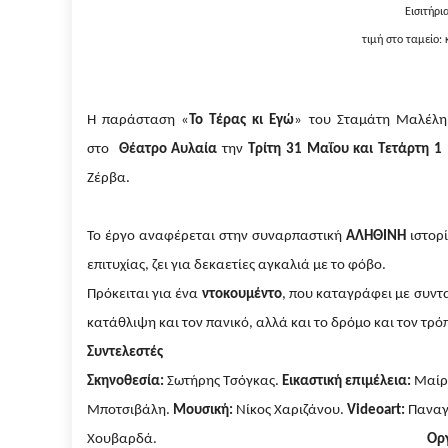
Εισιτήρι
τιμή στο ταμείο: 
H
παράσταση «
Το Τέρας κι Εγώ
» του Σταμάτη Μαλέλη,
στο
Θέατρο Αυλαία
την
Τρίτη 31 Μαΐου και Τετάρτη 1 
Ζέρβα.
Το έργο αναφέρεται στην συναρπαστική
ΑΛΗΘΙΝΗ
ιστορί
επιτυχίας, ζει για δεκαετίες αγκαλιά με το φόβο.
Πρόκειται για ένα
ντοκουμέντο
, που καταγράφει με συντα
κατάθλιψη και τον πανικό, αλλά και το δρόμο και τον τρό
Συντελεστές
Σκηνοθεσία:
Σωτήρης Τσόγκας.
Εικαστική επιμέλεια:
Μαίρ
Μποτσιβάλη.
Μουσική:
Νίκος Χαριζάνου.
Video
art
:
Παναγ
Χουβαρδά.
Οργ