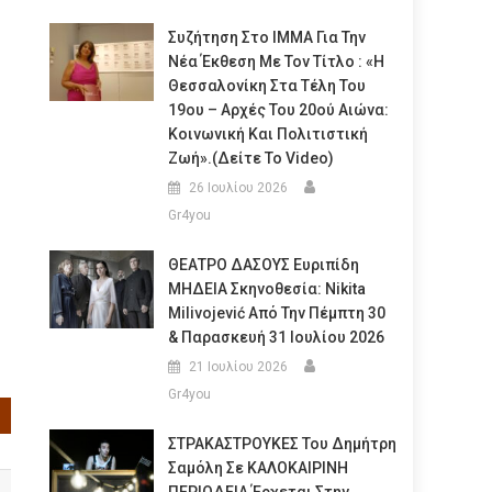
Συζήτηση Στο ΙΜΜΑ Για Την
Νέα Έκθεση Με Τον Τίτλο : «Η
Θεσσαλονίκη Στα Τέλη Του
19ου – Αρχές Του 20ού Αιώνα:
Κοινωνική Και Πολιτιστική
Ζωή».(Δείτε Το Video)
26 Ιουλίου 2026
Gr4you
ΘΕΑΤΡΟ ΔΑΣΟΥΣ Ευριπίδη
ΜΗΔΕΙΑ Σκηνοθεσία: Nikita
Milivojević Από Την Πέμπτη 30
& Παρασκευή 31 Ιουλίου 2026
21 Ιουλίου 2026
Gr4you
ΣΤΡΑΚΑΣΤΡΟΥΚΕΣ Του Δημήτρη
Σαμόλη Σε ΚΑΛΟΚΑΙΡΙΝΗ