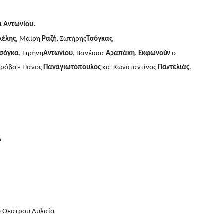
α Αντωνίου.
έλης,
Μαίρη
Ραζή,
Σωτήρης
Τσόγκας
,
σόγκα
, Ειρήνη
Αντωνίου
, Βανέσσα
Αραπάκη
.
Εκφωνούν
ο
«Πρόβα» Πάνος
Παναγιωτόπουλος
και Κωνσταντίνος
Παντελιάς
.
Α
ου Θεάτρου Αυλαία