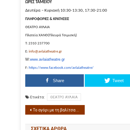
ΩΡΕΣ ΤΑΜΕΙΟΥ
Δευτέρα – Κυριακή 10:30-13:30, 17:30-21:00
ΠΛΗΡΟΦΟΡΙΕΣ & ΚΡΑΤΗΣΕΙΣ
ΘΕΑΤΡΟ ΑΥΛΑΙΑ
Πλατεία ΧΑΝΘ(Πλευρά Τσιμισκή)
Τ: 2310 237700
E
:
info
@
avlaiatheatre
.
gr
W
:
www
.
avlaiatheatre
.
gr
F
:
https
://
www
.
facebook
.
com
/
avlai
atheatre
/
Share
Tweet
Ετικέτα:
ΘΕΑΤΡΟ ΑΥΛΑΙΑ
Το αγόρι με τη βαλίτσα του Μάικ Κένι απο το Θεάτρου εΦ στο θέατρο «Κλειώ» του Τμήματος Θεάτρου της Σχολής Καλών Τεχνών του ΑΠΘ.
ΣΧΕΤΙΚΆ ΆΡΘΡΑ