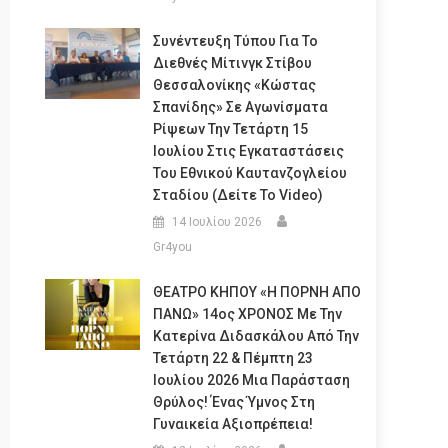
Συνέντευξη Τύπου Για Το
Διεθνές Μίτινγκ Στίβου
Θεσσαλονίκης «Κώστας
Σπανίδης» Σε Αγωνίσματα
Ρίψεων Την Τετάρτη 15
Ιουλίου Στις Εγκαταστάσεις
Του Εθνικού Καυτανζογλείου
Σταδίου (Δείτε Το Video)
14 Ιουλίου 2026
Gr4you
ΘΕΑΤΡΟ ΚΗΠΟΥ «Η ΠΟΡΝΗ ΑΠΟ
ΠΑΝΩ» 14ος ΧΡΟΝΟΣ Με Την
Κατερίνα Διδασκάλου Από Την
Τετάρτη 22 & Πέμπτη 23
Ιουλίου 2026 Μια Παράσταση
Θρύλος! Ένας Ύμνος Στη
Γυναικεία Αξιοπρέπεια!