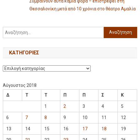
Συμβαίνουν αυτά καμιά φορά – επιστρέφει στη
Θεσσαλονίκη μετά από 10 χρόνια στο θέατρο Αμαλία
KΑΤΗΓΟΡΊΕΣ
Αύγουστος 2018
Δ
Τ
Τ
Π
Π
Σ
Κ
1
2
3
4
5
6
7
8
9
10
11
12
13
14
15
16
17
18
19
20
21
22
23
24
25
26