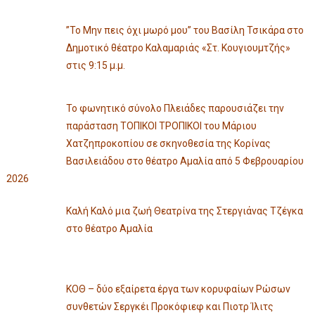
”Το Μην πεις όχι μωρό μου” του Βασίλη Τσικάρα στο
Δημοτικό θέατρο Καλαμαριάς «Στ. Κουγιουμτζής»
στις 9:15 μ.μ.
Το φωνητικό σύνολο Πλειάδες παρουσιάζει την
παράσταση ΤΟΠΙΚΟΙ ΤΡΟΠΙΚΟΙ του Μάριου
Χατζηπροκοπίου σε σκηνοθεσία της Κορίνας
Βασιλειάδου στο θέατρο Αμαλία από 5 Φεβρουαρίου
2026
Καλή Καλό μια ζωή Θεατρίνα της Στεργιάνας Τζέγκα
στο θέατρο Αμαλία
ΚΟΘ – δύο εξαίρετα έργα των κορυφαίων Ρώσων
συνθετών Σεργκέι Προκόφιεφ και Πιοτρ Ίλιτς