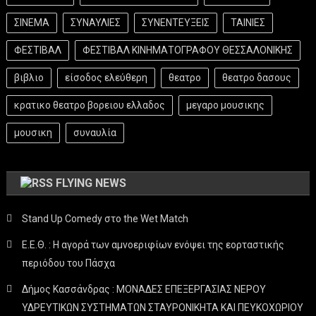
ΣΙΝΕΜΑ
ΣΥΝΑΥΛΙΕΣ
ΣΥΝΕΝΤΕΥΞΕΙΣ
ΤΑΙΝΙΕΣ
ΦΕΣΤΙΒΑΛ
ΦΕΣΤΙΒΑΛ ΚΙΝΗΜΑΤΟΓΡΑΦΟΥ ΘΕΣΣΑΛΟΝΙΚΗΣ
βιβλιο
είσοδος ελεύθερη
θεατρο
θεατρο δασους
κρατικο θεατρο βορειου ελλαδος
μεγαρο μουσικης
μουσικη
συναυλία
FLYING NEWS
Stand Up Comedy στο the Wet Match
Ε.Ε.Θ. : Η αγορά των αμνοεριφίων ενόψει της εορταστικής
περιόδου του Πάσχα
Δήμος Κασσάνδρας : ΜΟΝΑΔΕΣ ΕΠΕΞΕΡΓΑΣΙΑΣ ΝΕΡΟΥ
ΥΔΡΕΥΤΙΚΩΝ ΣΥΣΤΗΜΑΤΩΝ ΣΤΑΥΡΟΝΙΚΗΤΑ ΚΑΙ ΠΕΥΚΟΧΩΡΙΟΥ