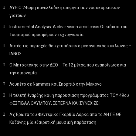
ΑΥΡΙΟ 24ωρη πανελλαδική απεργία των νοσοκομειακών
γιατρών
Instrumental Analysis: A clear vision amid crisis Οι ειδικοί του
Τουρισμού προσφέρουν τεχνογνωσία
Αυτές τις περιοχές θα «χτυπήσει» ο μεσογειακός κυκλώνας –
ΙΑΝΟΣ
Ο Μητσοτάκης στην ΔΕΘ – Τα 12 μέτρα που ανακοίνωσε για
την οικονομία
Λουκέτο σε Nammos και Σκορπιό στην Μύκονο
Η τελετή έναρξης και η παρουσίαση προγράμματος ΤΟΥ 49ου
ΦΕΣΤΙΒΑΛ ΟΛΥΜΠΟΥ, ΞΕΠΕΡΝΑ ΚΑΙ ΣΥΝΕΧΙΖΕΙ
Αχ Έρωτα του Φεντερίκο Γκαρθία Λόρκα από το ΔΗ.ΠΕ.ΘΕ.
Κοζάνης μία εξαιρετική μουσική παράσταση