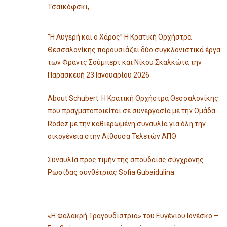
Τσαϊκόφσκι,
”Η Λυγερή και ο Χάρος” Η Κρατική Ορχήστρα
Θεσσαλονίκης παρουσιάζει δύο συγκλονιστικά έργα
των Φραντς Σούμπερτ και Νίκου Σκαλκώτα την
Παρασκευή 23 Ιανουαρίου 2026
About Schubert: Η Κρατική Ορχήστρα Θεσσαλονίκης
που πραγματοποιείται σε συνεργασία με την Ομάδα
Rodez με την καθιερωμένη συναυλία για όλη την
οικογένεια στην Αίθουσα Τελετών ΑΠΘ
Συναυλία προς τιμήν της σπουδαίας σύγχρονης
Ρωσίδας συνθέτριας Sofia Gubaidulina
«Η Φαλακρή Τραγουδίστρια» του Ευγένιου Ιονέσκο –