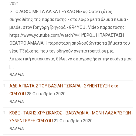
2021
ΣΤΟ ΛΟΦΟ ΜΕ ΤΑ ΑΛΙΚΑ ΠΕΥΚΑΟ Νίκος Ορτετζάτος
σκηνοθέτης της παράστασης - στο λόφο με τα άλυκα πεύκα -
μιλάει στον Γρηγόρη Γρηγορά - GR4YOU . Video παράστασης:
https://www.youtube.com/watch?v=HfEPQ... Η ΠΑΡΑΣΤΑΣΗ
ΘΕΑΤΡΟ ΑΜΑΛΙΑ Η παράσταση ακολουθώντας τα βήματα του
νέου Τζιάκοπο, που τον οδηγούν ανεπιστρεπτί σε μια
λυτρωτική αυτοκτονία, θέλει να σκιαγραφήσει την εικόνα μιας
[…]
ΘΑΛΕΙΑ
ΑΔΕΙΑ ΠΙΑΤΑ 2 ΤΟΥ ΒΑΣΙΛΗ ΤΣΙΚΑΡΑ - ΣΥΝΕΝΤΕΥΞΗ στο
GR4YOU
28 Οκτωβρίου 2020
ΘΑΛΕΙΑ
ΚΘΒΕ - ΤΑΚΗΣ ΧΡΥΣΙΚΑΚΟΣ - ΒΑΒΥΛΩΝΙΑ - ΜΟΝΗ ΛΑΖΑΡΙΣΤΩΝ -
ΣΥΝΕΝΤΕΥΞΗ GR4YOU
22 Οκτωβρίου 2020
ΘΑΛΕΙΑ