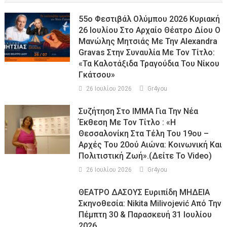
55ο Φεστιβάλ Ολύμπου 2026 Κυριακή
26 Ιουλίου Στο Αρχαίο Θέατρο Δίου Ο
Μανώλης Μητσιάς Με Την Alexandra
Gravas Στην Συναυλία Με Τον Τίτλο:
«τα Καλοτάξιδα Τραγούδια Του Νίκου
Γκάτσου»
26 Ιουλίου 2026
Gr4you
Συζήτηση Στο ΙΜΜΑ Για Την Νέα
Έκθεση Με Τον Τίτλο : «Η
Θεσσαλονίκη Στα Τέλη Του 19ου –
Αρχές Του 20ού Αιώνα: Κοινωνική Και
Πολιτιστική Ζωή».(Δείτε Το Video)
26 Ιουλίου 2026
Gr4you
ΘΕΑΤΡΟ ΔΑΣΟΥΣ Ευριπίδη ΜΗΔΕΙΑ
Σκηνοθεσία: Nikita Milivojević Από Την
Πέμπτη 30 & Παρασκευή 31 Ιουλίου
2026