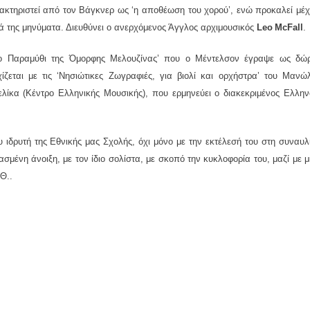
ακτηριστεί από τον Βάγκνερ ως ‘η αποθέωση του χορού’, ενώ προκαλεί μέχ
λά της μηνύματα. Διευθύνει ο ανερχόμενος Άγγλος αρχιμουσικός
Leo
McFall
.
Το Παραμύθι της Όμορφης Μελουζίνας’ που ο Μέντελσον έγραψε ως δώ
ζεται με τις ‘Νησιώτικες Ζωγραφιές, για βιολί και ορχήστρα’ του Μανώ
ελίκα (Κέντρο Ελληνικής Μουσικής), που ερμηνεύει ο διακεκριμένος Ελλην
 ιδρυτή της Εθνικής μας Σχολής, όχι μόνο με την εκτέλεσή του στη συναυλ
μένη άνοιξη, με τον ίδιο σολίστα, με σκοπό την κυκλοφορία του, μαζί με μ
Θ..