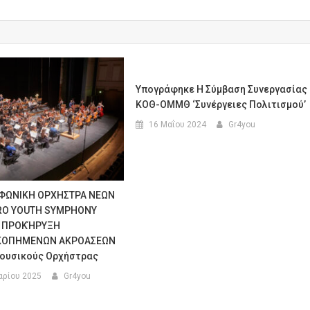
Υπογράφηκε Η Σύμβαση Συνεργασίας
ΚΟΘ-ΟΜΜΘ ‘Συνέργειες Πολιτισμού’
16 Μαΐου 2024
Gr4you
ΦΩΝΙΚΗ ΟΡΧΗΣΤΡΑ ΝΕΩΝ
O YOUTH SYMPHONY
 ΠΡΟΚΉΡΥΞΗ
ΚΟΠΗΜΕΝΩΝ ΑΚΡΟΑΣΕΩΝ
Μουσικούς Ορχήστρας
αρίου 2025
Gr4you