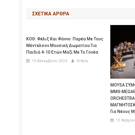
ΣΧΕΤΙΚΆ ΆΡΘΡΑ
ΚΟΘ: Φέλιξ Και Φάννυ: Παρέα Με Τους
Μέντελσον Μουσική Δωματίου Για
Παιδιά 4-10 Ετών Μαζί Με Το Γονέα
10 Δεκεμβρίου 2024
Gr4you
MOYSA ΣΥΜ
ΜΜΘ MEGAR
ORCHESTRA
ΜΑΓΝΗΤΟΣ
Για Νέους 
15 Φεβρου