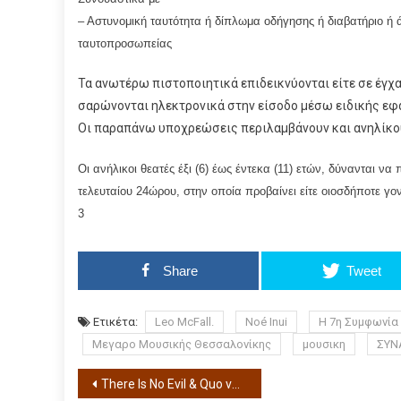
– Αστυνομική ταυτότητα ή δίπλωμα οδήγησης ή διαβατήριο ή ά
ταυτοπροσωπείας
Τα ανωτέρω πιστοποιητικά επιδεικνύονται είτε σε έγχ
σαρώνονται ηλεκτρονικά στην είσοδο μέσω ειδικής εφ
Οι παραπάνω υποχρεώσεις περιλαμβάνουν και ανηλίκου
Οι ανήλικοι θεατές έξι (6) έως έντεκα (11) ετών, δύνανται ν
τελευταίου 24ώρου, στην οποία προβαίνει είτε οιοσδήποτε γο
3
Share
Tweet
Ετικέτα:
Leo McFall.
Noé Inui
Η 7η Συμφωνία 
Μεγαρο Μουσικής Θεσσαλονίκης
μουσικη
ΣΥΝ
There Is No Evil & Quo vadis, Aida? στις αίθουσες του Φεστιβάλ Κινηματογράφου Θεσσαλονίκης, στο Ολύμπιον και την Αποθήκη 1!