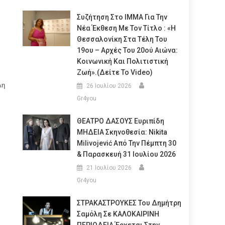
Συζήτηση Στο ΙΜΜΑ Για Την
Νέα Έκθεση Με Τον Τίτλο : «Η
Θεσσαλονίκη Στα Τέλη Του
19ου – Αρχές Του 20ού Αιώνα:
Κοινωνική Και Πολιτιστική
Ζωή».(Δείτε Το Video)
λη
26 Ιουλίου 2026
Gr4you
ΘΕΑΤΡΟ ΔΑΣΟΥΣ Ευριπίδη
ΜΗΔΕΙΑ Σκηνοθεσία: Nikita
Milivojević Από Την Πέμπτη 30
& Παρασκευή 31 Ιουλίου 2026
21 Ιουλίου 2026
Gr4you
ΣΤΡΑΚΑΣΤΡΟΥΚΕΣ Του Δημήτρη
Σαμόλη Σε ΚΑΛΟΚΑΙΡΙΝΗ