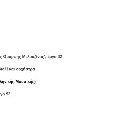
ς Όμορφης Μελουζίνας’, έργο 32
ιολί και ορχήστρα
λληνικής Μουσικής)
ργο 92