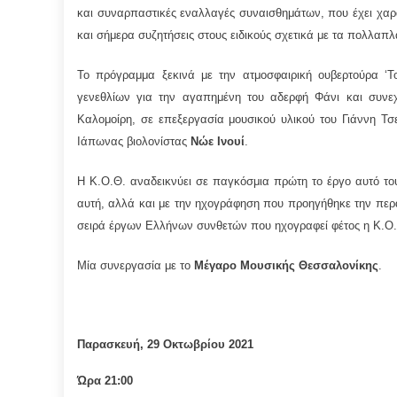
και συναρπαστικές εναλλαγές συναισθημάτων, που έχει χαρ
και σήμερα συζητήσεις στους ειδικούς σχετικά με τα πολλαπ
Το πρόγραμμα ξεκινά με την ατμοσφαιρική ουβερτούρα ‘
γενεθλίων για την αγαπημένη του αδερφή Φάνι και συνεχί
Καλομοίρη, σε επεξεργασία μουσικού υλικού του Γιάννη Τσ
Ιάπωνας βιολονίστας
Νώε Ινουί
.
Η Κ.Ο.Θ. αναδεικνύει σε παγκόσμια πρώτη το έργο αυτό του
αυτή, αλλά και με την ηχογράφηση που προηγήθηκε την περασ
σειρά έργων Ελλήνων συνθετών που ηχογραφεί φέτος η Κ.Ο.
Μία συνεργασία με το
Μέγαρο Μουσικής Θεσσαλονίκης
.
Παρασκευή, 29 Οκτωβρίου 2021
Ώρα 21:00