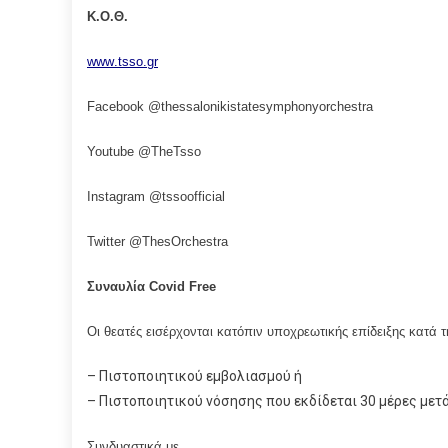
Κ.Ο.Θ.
www
.
tsso
.
gr
Facebook
@
thessalonikistatesymphonyorchestra
Youtube
@
TheTsso
Instagram @tssoofficial
Twitter @ThesOrchestra
Συναυλία
Covid Free
Οι θεατές εισέρχονται κατόπιν υποχρεωτικής επίδειξης κατά 
– Πιστοποιητικού εμβολιασμού ή
– Πιστοποιητικού νόσησης που εκδίδεται 30 μέρες μετά
Συνδυαστικά με