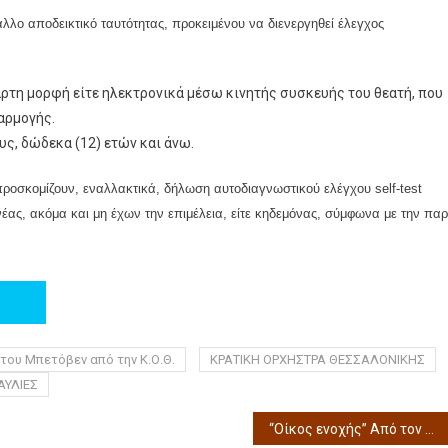
λλο αποδεικτικό ταυτότητας, προκειμένου να διενεργηθεί έλεγχος
αρτη μορφή είτε ηλεκτρονικά μέσω κινητής συσκευής του θεατή, που
αρμογής.
ς, δώδεκα (12) ετών και άνω.
α προσκομίζουν, εναλλακτικά, δήλωση αυτοδιαγνωστικού ελέγχου self-test
νέας, ακόμα και μη έχων την επιμέλεια, είτε κηδεμόνας, σύμφωνα με την παρ
του Μπετόβεν από την Κ.Ο.Θ.
ΚΡΑΤΙΚΗ ΟΡΧΗΣΤΡΑ ΘΕΣΣΑΛΟΝΙΚΗΣ
ΑΥΛΙΕΣ
“Οίκος ενοχής” Από τον Μορφωτικό Πολιτιστικό Σύλλογο Φιλύρου στο Θέατρο Σοφούλη