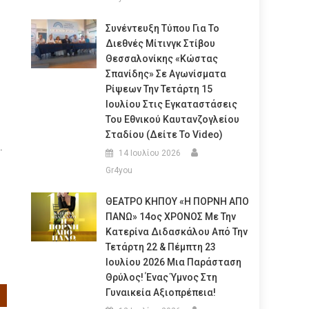
Συνέντευξη Τύπου Για Το
Διεθνές Μίτινγκ Στίβου
Θεσσαλονίκης «Κώστας
Σπανίδης» Σε Αγωνίσματα
Ρίψεων Την Τετάρτη 15
Ιουλίου Στις Εγκαταστάσεις
Του Εθνικού Καυτανζογλείου
Σταδίου (Δείτε Το Video)
.
14 Ιουλίου 2026
Gr4you
ΘΕΑΤΡΟ ΚΗΠΟΥ «Η ΠΟΡΝΗ ΑΠΟ
ΠΑΝΩ» 14ος ΧΡΟΝΟΣ Με Την
Κατερίνα Διδασκάλου Από Την
Τετάρτη 22 & Πέμπτη 23
Ιουλίου 2026 Μια Παράσταση
Θρύλος! Ένας Ύμνος Στη
Γυναικεία Αξιοπρέπεια!