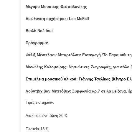
Μέγαρο Μουσικής Θεσσαλονίκης
Διεύθυνση ορχήστρας: Leo McFall
Βιολί: Noé Inui
Πρόγραμμα:
Φέλιξ Μέντελσον Μπαρτόλντι: Εισαγωγή ‘Το Παραμύθι τη
Μανώλης Καλομοίρης: Νησιώτικες Ζωγραφιές, για σόλο β
Επιμέλεια μουσικού υλικού: Γιάννης Τσελίκας (Κέντρο Ε
Λούντβιχ βαν Μπετόβεν: Συμφωνία αρ.7 σε λα μείζονα, έ
Τιμές εισιτηρίων:
Διακεκριμένη ζώνη 20 €
Πλατεία 15 €