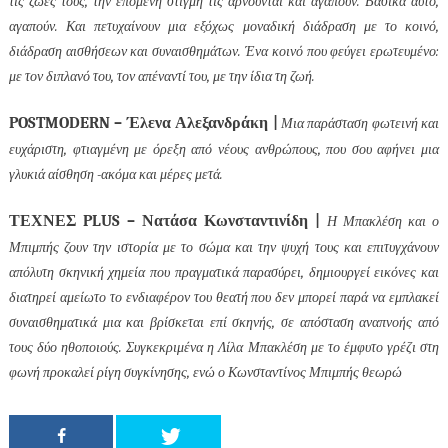
τις ζωές τους, την επόμενη στιγμή τις αρνούνται και αγαπούν. Βασικά αυτό,
αγαπούν. Και πετυχαίνουν μια εξόχως μοναδική διάδραση με το κοινό,
διάδραση αισθήσεων και συναισθημάτων.
Ένα κοινό που φεύγει ερωτευμένο:
με τον διπλανό του, τον απέναντί του, με την ίδια τη ζωή.
POSTMODERN
– Έλενα Αλεξανδράκη |
Μια παράσταση φωτεινή και
ευχάριστη, φτιαγμένη με όρεξη από νέους ανθρώπους, που σου αφήνει μια
γλυκιά αίσθηση -ακόμα και μέρες μετά.
ΤΕΧΝΕΣ
PLUS
– Νατάσα Κωνσταντινίδη |
Η Μπακλέση και ο
Μπιμπής ζουν την ιστορία με το σώμα και την ψυχή τους και επιτυγχάνουν
απόλυτη σκηνική χημεία που πραγματικά παρασύρει, δημιουργεί εικόνες και
διατηρεί αμείωτο το ενδιαφέρον του θεατή που δεν μπορεί παρά να εμπλακεί
συναισθηματικά μια και βρίσκεται επί σκηνής, σε απόσταση αναπνοής από
τους δύο ηθοποιούς. Συγκεκριμένα η Λίλα Μπακλέση με το έμφυτο γρέζι στη
φωνή προκαλεί ρίγη συγκίνησης, ενώ ο Κωνσταντίνος Μπιμπής θεωρώ