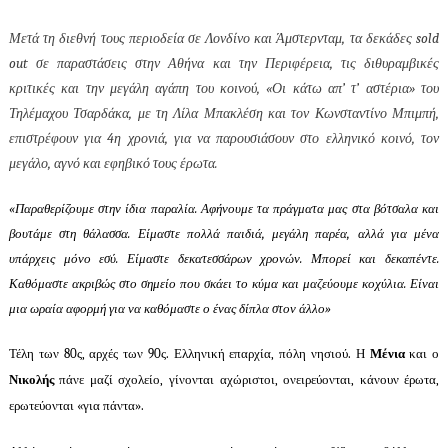
Μετά τη διεθνή τους περιοδεία σε Λονδίνο και Άμστερνταμ, τα δεκάδες sold
out σε παραστάσεις στην Αθήνα και την Περιφέρεια, τις διθυραμβικές
κριτικές και την μεγάλη αγάπη του κοινού, «Οι κάτω απ’ τ’ αστέρια» του
Τηλέμαχου Τσαρδάκα, με τη Λίλα Μπακλέση και τον Κωνσταντίνο Μπιμπή,
επιστρέφουν για 4η χρονιά, για να παρουσιάσουν στο ελληνικό κοινό, τον
μεγάλο, αγνό και εφηβικό τους έρωτα.
«Παραθερίζουμε στην ίδια παραλία. Αφήνουμε τα πράγματα μας στα βότσαλα και
βουτάμε στη θάλασσα. Είμαστε πολλά παιδιά, μεγάλη παρέα, αλλά για μένα
υπάρχεις μόνο εσύ. Είμαστε δεκατεσσάρων χρονών. Μπορεί και δεκαπέντε.
Καθόμαστε ακριβώς στο σημείο που σκάει το κύμα και μαζεύουμε κοχύλια. Είναι
μια ωραία αφορμή για να καθόμαστε ο ένας δίπλα στον άλλο»
Τέλη των 80ς, αρχές των 90ς. Ελληνική επαρχία, πόλη νησιού. Η
Μένια
και ο
Νικολής
πάνε μαζί σχολείο, γίνονται αχώριστοι, ονειρεύονται, κάνουν έρωτα,
ερωτεύονται «για πάντα».