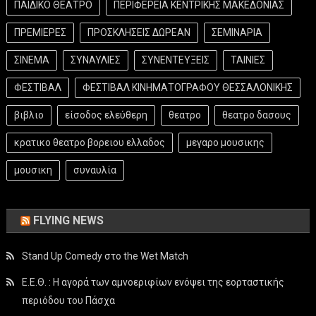
ΠΑΙΔΙΚΟ ΘΕΑΤΡΟ
ΠΕΡΙΦΕΡΕΙΑ ΚΕΝΤΡΙΚΗΣ ΜΑΚΕΔΟΝΙΑΣ
ΠΡΕΜΙΕΡΕΣ
ΠΡΟΣΚΛΗΣΕΙΣ ΔΩΡΕΑΝ
ΣΕΜΙΝΑΡΙΑ
ΣΙΝΕΜΑ
ΣΥΝΑΥΛΙΕΣ
ΣΥΝΕΝΤΕΥΞΕΙΣ
ΤΑΙΝΙΕΣ
ΦΕΣΤΙΒΑΛ
ΦΕΣΤΙΒΑΛ ΚΙΝΗΜΑΤΟΓΡΑΦΟΥ ΘΕΣΣΑΛΟΝΙΚΗΣ
βιβλιο
είσοδος ελεύθερη
θεατρο
θεατρο δασους
κρατικο θεατρο βορειου ελλαδος
μεγαρο μουσικης
μουσικη
συναυλία
FLYING NEWS
Stand Up Comedy στο the Wet Match
Ε.Ε.Θ. : Η αγορά των αμνοεριφίων ενόψει της εορταστικής
περιόδου του Πάσχα