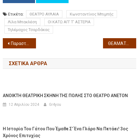
Ετικέτα:
ΘΕΑΤΡΟ ΑΥΛΑΙΑ
Κωνσταντίνος Μπιμπής
Λίλα Μπακλέση
ΟΙ ΚΑΤΩ ΑΠ’ Τ’ ΑΣΤΕΡΙΑ
Τηλέμαχος Τσαρδάκας
Παραστάσεις παιδικών εργαστηρίων Θεάτρου Σοφούλη
ΘΕΑΜΑΤΑ ΘΕΣΣΑΛΟΝΙΚΗΣ(ΚΙΝΗΜΑΤΟΓΡΑΦΟΙ) Από Πέμπτη 16 Δεκεμβρίου 2021 έως Τετάρτη 22 Δεκεμβρίου2021
ΣΧΕΤΙΚΆ ΆΡΘΡΑ
ΑΝΟΙΚΤΗ ΘΕΑΤΡΙΚΗ ΣΚΗΝΗ ΤΗΣ ΠΟΛΗΣ ΣΤΟ ΘΕΑΤΡΟ ΑΝΕΤΟΝ
12 Απριλίου 2024
Gr4you
Η Ιστορία Του Γάτου Που Έμαθε Σ’ Ένα Γλάρο Να Πετάει! 3ος
Χρόνος Επιτυχίας