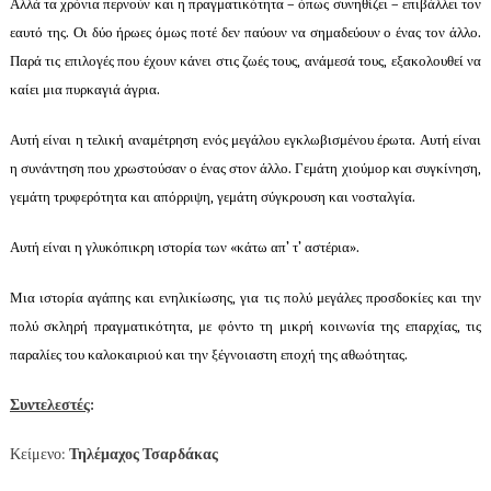
Αλλά τα χρόνια περνούν και η πραγματικότητα – όπως συνηθίζει – επιβάλλει τον
εαυτό της. Οι δύο ήρωες όμως ποτέ δεν παύουν να σημαδεύουν ο ένας τον άλλο.
Παρά τις επιλογές που έχουν κάνει στις ζωές τους, ανάμεσά τους, εξακολουθεί να
καίει μια πυρκαγιά άγρια.
Αυτή είναι η τελική αναμέτρηση ενός μεγάλου εγκλωβισμένου έρωτα. Αυτή είναι
η συνάντηση που χρωστούσαν ο ένας στον άλλο. Γεμάτη χιούμορ και συγκίνηση,
γεμάτη τρυφερότητα και απόρριψη, γεμάτη σύγκρουση και νοσταλγία.
Αυτή είναι η γλυκόπικρη ιστορία των «κάτω απ’ τ’ αστέρια».
Μια ιστορία αγάπης και ενηλικίωσης, για τις πολύ μεγάλες προσδοκίες και την
πολύ σκληρή πραγματικότητα, με φόντο τη μικρή κοινωνία της επαρχίας, τις
παραλίες του καλοκαιριού και την ξέγνοιαστη εποχή της αθωότητας.
Συντελεστές
:
Κείμενο:
Τηλέμαχος Τσαρδάκας