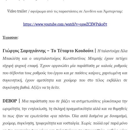
Video
trailer
/ αφιέρωμα από τις παραστάσεις σε Λονδίνο και Άμστερνταμ:
https
://
www
.
youtube
.
com
/
watch
?
v
=
qawZCXWPxko
&
t
Έγραψαν
:
Γιώργος Σαρηγιάννης – Το Τέταρτο Κουδούνι |
Η ταλαντούχα Λίλα
Μπακλέση και ο υπερταλαντούχος Κωνσταντίνος Μπιμπής έχουν πετύχει
ισχυρή ψυχική επαφή. Έχουν οργανώσει μία παράσταση με καλούς ρυθμούς
που σέβονται τους ρυθμούς του έργου και με παύσεις καίριες, χαριτωμένη και
συγκινητική, έχουν αμεσότητα και χιούμορ που στο τέλος εκβάλλει σε
συγκίνηση βαθιά. Αξίζει να τη δείτε.
DEBOP
|
Μια παράσταση που σε βάζει να αντιμετωπίσεις γλυκόπικρα την
ωριμότητα, την ενηλικίωση, τη σκληρή πραγματικότητα αλλά και να θυμηθείς
το πως ήταν να ερωτεύεσαι «για πάντα».
Όλα αυτά δοσμένα με δυναμισμό,
χιούμορ, συγκίνηση, τρυφερότητα και νοσταλγία. Χωρίς
πολλά εφέ παρά μόνο