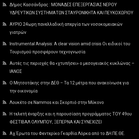
Δήμος Κασσάνδρας : ΜΟΝΑΔΕΣ ΕΠΕΞΕΡΓΑΣΙΑΣ ΝΕΡΟΥ
ΥΔΡΕΥΤΙΚΩΝ ΣΥΣΤΗΜΑΤΩΝ ΣΤΑΥΡΟΝΙΚΗΤΑ ΚΑΙ ΠΕΥΚΟΧΩΡΙΟΥ
ΑΥΡΙΟ 24ωρη πανελλαδική απεργία των νοσοκομειακών
γιατρών
Instrumental Analysis: A clear vision amid crisis Οι ειδικοί του
Τουρισμού προσφέρουν τεχνογνωσία
Αυτές τις περιοχές θα «χτυπήσει» ο μεσογειακός κυκλώνας –
ΙΑΝΟΣ
Ο Μητσοτάκης στην ΔΕΘ – Τα 12 μέτρα που ανακοίνωσε για
την οικονομία
Λουκέτο σε Nammos και Σκορπιό στην Μύκονο
Η τελετή έναρξης και η παρουσίαση προγράμματος ΤΟΥ 49ου
ΦΕΣΤΙΒΑΛ ΟΛΥΜΠΟΥ, ΞΕΠΕΡΝΑ ΚΑΙ ΣΥΝΕΧΙΖΕΙ
Αχ Έρωτα του Φεντερίκο Γκαρθία Λόρκα από το ΔΗ.ΠΕ.ΘΕ.