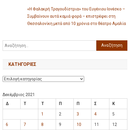
«Η Φαλακρή Τραγουδίστρια» του Ευγένιου Ιονέσκο –
Συμβαίνουν αυτά καμιά φορά – επιστρέφει στη
Θεσσαλονίκη μετά από 10 χρόνια στο θέατρο Αμαλία
KΑΤΗΓΟΡΊΕΣ
Δεκέμβριος 2021
Δ
Τ
Τ
Π
Π
Σ
Κ
1
2
3
4
5
6
7
8
9
10
11
12