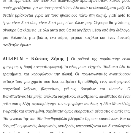
με τις ερμηνείες των νέων και ταλαντούχων πρωταγωνιστών, καθώς μόνο
αυτές χρειάζονται για να σου προκαλέσουν όλα αυτά τα συναισθήματα μαζί.
Οι
θεατές βρίσκονται γύρω απ’ τους ηθοποιούς πάνω στη σκηνή, γιατί αυτό το
έργο είναι δικό σου, είναι δικό μου, είναι όλων μας.
Σίγουρα θα γελάσεις,
σίγουρα θα κλάψεις με όλα αυτά που θα σε αγγίξουν μέσα από ένα διάλογο,
μια θάλασσα, μια βόλτα, ένα πάρτι, μερικά κοχύλια και έναν δυνατό,
ανεξίτηλο έρωτα.
ALL
4
FUN
– Κώστας Ζήσης
|
Οι ρυθμοί της παράστασης είναι
γρήγοροι, η δομή κινηματογραφική, τα φλας-μπακ εξηγούν σταδιακά όλα τα
ερωτήματα, και κορυφώνουν την πλοκή. Οι πρωταγωνιστές αναπτύσσουν
μεταξύ τους μια χημεία που τους επιτρέπει την αίσθηση ενός καθημερινού
παιχνιδιού λέξεων, βλεμμάτων, γέλιων, δακρύων και σιωπών. Ο
Κωνσταντίνος Μπιμπής, απόλυτα διαχυτικός, εξωστρεφής, λαλίστατος σε έναν
ρόλο που η λέξη «αγαπησιάρης» τον περιγράφει απόλυτα, η Λίλα Μπακλέση,
εγκρατής και στοχευμένη, σαφέστατα όμως εκφραστική μέσα στις σιωπές της,
στα γελάκια της και στα σπινθηροβόλα βλέμματα της που καρφώνουν. Και οι
δύο μαζί συμφωνούν, διαφωνούν, αντιδρούν, υπερασπίζονται και δικαιολογούν