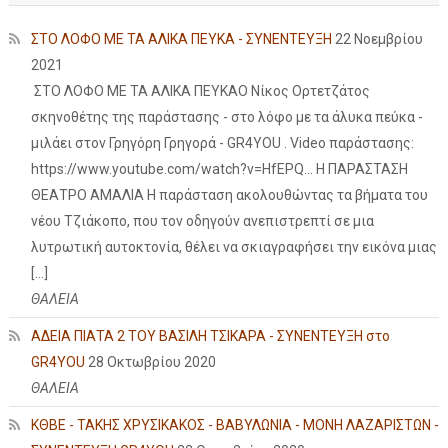
ΣΤΟ ΛΟΦΟ ΜΕ ΤΑ ΑΛΙΚΑ ΠΕΥΚΑ - ΣΥΝΕΝΤΕΥΞΗ
22 Νοεμβρίου
2021
ΣΤΟ ΛΟΦΟ ΜΕ ΤΑ ΑΛΙΚΑ ΠΕΥΚΑΟ Νίκος Ορτετζάτος
σκηνοθέτης της παράστασης - στο λόφο με τα άλυκα πεύκα -
μιλάει στον Γρηγόρη Γρηγορά - GR4YOU . Video παράστασης:
https://www.youtube.com/watch?v=HfEPQ... Η ΠΑΡΑΣΤΑΣΗ
ΘΕΑΤΡΟ ΑΜΑΛΙΑ Η παράσταση ακολουθώντας τα βήματα του
νέου Τζιάκοπο, που τον οδηγούν ανεπιστρεπτί σε μια
λυτρωτική αυτοκτονία, θέλει να σκιαγραφήσει την εικόνα μιας
[…]
ΘΑΛΕΙΑ
ΑΔΕΙΑ ΠΙΑΤΑ 2 ΤΟΥ ΒΑΣΙΛΗ ΤΣΙΚΑΡΑ - ΣΥΝΕΝΤΕΥΞΗ στο
GR4YOU
28 Οκτωβρίου 2020
ΘΑΛΕΙΑ
ΚΘΒΕ - ΤΑΚΗΣ ΧΡΥΣΙΚΑΚΟΣ - ΒΑΒΥΛΩΝΙΑ - ΜΟΝΗ ΛΑΖΑΡΙΣΤΩΝ -