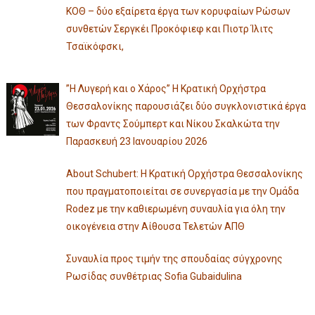
ΚΟΘ – δύο εξαίρετα έργα των κορυφαίων Ρώσων
συνθετών Σεργκέι Προκόφιεφ και Πιοτρ Ίλιτς
Τσαϊκόφσκι,
”Η Λυγερή και ο Χάρος” Η Κρατική Ορχήστρα
Θεσσαλονίκης παρουσιάζει δύο συγκλονιστικά έργα
των Φραντς Σούμπερτ και Νίκου Σκαλκώτα την
Παρασκευή 23 Ιανουαρίου 2026
About Schubert: Η Κρατική Ορχήστρα Θεσσαλονίκης
που πραγματοποιείται σε συνεργασία με την Ομάδα
Rodez με την καθιερωμένη συναυλία για όλη την
οικογένεια στην Αίθουσα Τελετών ΑΠΘ
Συναυλία προς τιμήν της σπουδαίας σύγχρονης
Ρωσίδας συνθέτριας Sofia Gubaidulina