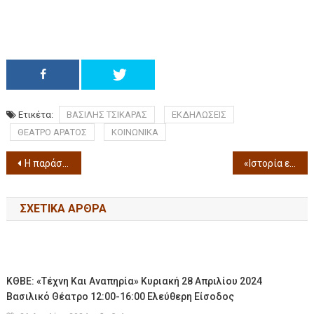
Ετικέτα:
ΒΑΣΙΛΗΣ ΤΣΙΚΑΡΑΣ
ΕΚΔΗΛΩΣΕΙΣ
ΘΕΑΤΡΟ ΑΡΑΤΟΣ
ΚΟΙΝΩΝΙΚΑ
Η παράσταση που συγκλόνισε κοινό και κριτικούς «Οι Μάγισσες του Βάρντε» από το Θέατρο του Άλλοτε, ανεβαίνει για 2 μόνο παραστάσεις στο Θέατρο «Μελίνα Μερκούρη» του Δήμου Καλαμαριάς!
«Ιστορία ενός σκύλου που τον έλεγαν πιστό» στο θέατρο Μετροπολιταν
ΣΧΕΤΙΚΆ ΆΡΘΡΑ
ΚΘΒΕ: «Τέχνη Και Αναπηρία» Κυριακή 28 Απριλίου 2024
Βασιλικό Θέατρο 12:00-16:00 Ελεύθερη Είσοδος