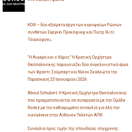
ΚΟΘ – δύο εξαίρετα έργα των κορυφαίων Ρώσων
συνθετών Σεργκέι Προκόφιεφ και Πιοτρ Ίλιτς
Τσαϊκόφσκι,
”Η Λυγερή και ο Χάρος” Η Κρατική Ορχήστρα
Θεσσαλονίκης παρουσιάζει δύο συγκλονιστικά έργα
των Φραντς Σούμπερτ και Νίκου Σκαλκώτα την
Παρασκευή 23 Ιανουαρίου 2026
About Schubert: Η Κρατική Ορχήστρα Θεσσαλονίκης
που πραγματοποιείται σε συνεργασία με την Ομάδα
Rodez με την καθιερωμένη συναυλία για όλη την
οικογένεια στην Αίθουσα Τελετών ΑΠΘ
Συναυλία προς τιμήν της σπουδαίας σύγχρονης