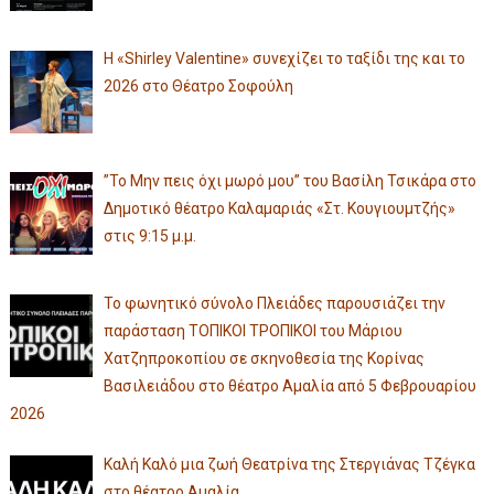
Η «Shirley Valentine» συνεχίζει το ταξίδι της και το
2026 στο Θέατρο Σοφούλη
”Το Μην πεις όχι μωρό μου” του Βασίλη Τσικάρα στο
Δημοτικό θέατρο Καλαμαριάς «Στ. Κουγιουμτζής»
στις 9:15 μ.μ.
Το φωνητικό σύνολο Πλειάδες παρουσιάζει την
παράσταση ΤΟΠΙΚΟΙ ΤΡΟΠΙΚΟΙ του Μάριου
Χατζηπροκοπίου σε σκηνοθεσία της Κορίνας
Βασιλειάδου στο θέατρο Αμαλία από 5 Φεβρουαρίου
2026
Καλή Καλό μια ζωή Θεατρίνα της Στεργιάνας Τζέγκα
στο θέατρο Αμαλία