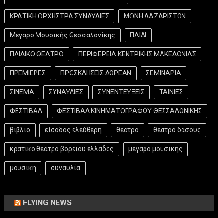
ΚΡΑΤΙΚΗ ΟΡΧΗΣΤΡΑ ΣΥΝΑΥΛΙΕΣ
ΜΟΝΗ ΛΑΖΑΡΙΣΤΩΝ
Μεγαρο Μουσικής Θεσσαλονίκης
ΠΑΙΔΙ
ΠΑΙΔΙΚΟ ΘΕΑΤΡΟ
ΠΕΡΙΦΕΡΕΙΑ ΚΕΝΤΡΙΚΗΣ ΜΑΚΕΔΟΝΙΑΣ
ΠΡΕΜΙΕΡΕΣ
ΠΡΟΣΚΛΗΣΕΙΣ ΔΩΡΕΑΝ
ΣΕΜΙΝΑΡΙΑ
ΣΙΝΕΜΑ
ΣΥΝΑΥΛΙΕΣ
ΣΥΝΕΝΤΕΥΞΕΙΣ
ΤΑΙΝΙΕΣ
ΦΕΣΤΙΒΑΛ
ΦΕΣΤΙΒΑΛ ΚΙΝΗΜΑΤΟΓΡΑΦΟΥ ΘΕΣΣΑΛΟΝΙΚΗΣ
βιβλιο
είσοδος ελεύθερη
θεατρο
θεατρο δασους
κρατικο θεατρο βορειου ελλαδος
μεγαρο μουσικης
μουσικη
συναυλία
FLYING NEWS