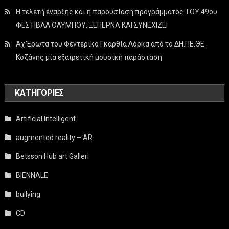
Η τελετή έναρξης και η παρουσίαση προγράμματος ΤΟΥ 49ου
ΦΕΣΤΙΒΑΛ ΟΛΥΜΠΟΥ, ΞΕΠΕΡΝΑ ΚΑΙ ΣΥΝΕΧΙΖΕΙ
Αχ Έρωτα του Φεντερίκο Γκαρθία Λόρκα από το ΔΗ.ΠΕ.ΘΕ.
Κοζάνης μία εξαιρετική μουσική παράσταση
KΑΤΗΓΟΡΊΕΣ
Artificial Intelligent
augmented reality – AR
Betsson Hub art Galleri
BIENNALE
bullying
CD