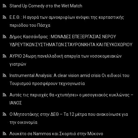
Stand Up Comedy στο the Wet Match
Ε.Ε.Θ. : Η αγορά των αμνοεριφίων ενόψει της εορταστικής
περιόδου του Πάσχα
Δήμος Κασσάνδρας : ΜΟΝΑΔΕΣ ΕΠΕΞΕΡΓΑΣΙΑΣ ΝΕΡΟΥ
ΥΔΡΕΥΤΙΚΩΝ ΣΥΣΤΗΜΑΤΩΝ ΣΤΑΥΡΟΝΙΚΗΤΑ ΚΑΙ ΠΕΥΚΟΧΩΡΙΟΥ
ΑΥΡΙΟ 24ωρη πανελλαδική απεργία των νοσοκομειακών
γιατρών
Instrumental Analysis: A clear vision amid crisis Οι ειδικοί του
Τουρισμού προσφέρουν τεχνογνωσία
Αυτές τις περιοχές θα «χτυπήσει» ο μεσογειακός κυκλώνας –
ΙΑΝΟΣ
Ο Μητσοτάκης στην ΔΕΘ – Τα 12 μέτρα που ανακοίνωσε για
την οικονομία
Λουκέτο σε Nammos και Σκορπιό στην Μύκονο