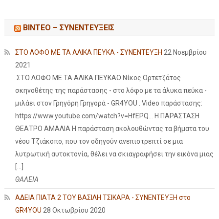
ΒΙΝΤΕΟ – ΣΥΝΕΝΤΕΥΞΕΙΣ
ΣΤΟ ΛΟΦΟ ΜΕ ΤΑ ΑΛΙΚΑ ΠΕΥΚΑ - ΣΥΝΕΝΤΕΥΞΗ
22 Νοεμβρίου
2021
ΣΤΟ ΛΟΦΟ ΜΕ ΤΑ ΑΛΙΚΑ ΠΕΥΚΑΟ Νίκος Ορτετζάτος
σκηνοθέτης της παράστασης - στο λόφο με τα άλυκα πεύκα -
μιλάει στον Γρηγόρη Γρηγορά - GR4YOU . Video παράστασης:
https://www.youtube.com/watch?v=HfEPQ... Η ΠΑΡΑΣΤΑΣΗ
ΘΕΑΤΡΟ ΑΜΑΛΙΑ Η παράσταση ακολουθώντας τα βήματα του
νέου Τζιάκοπο, που τον οδηγούν ανεπιστρεπτί σε μια
λυτρωτική αυτοκτονία, θέλει να σκιαγραφήσει την εικόνα μιας
[…]
ΘΑΛΕΙΑ
ΑΔΕΙΑ ΠΙΑΤΑ 2 ΤΟΥ ΒΑΣΙΛΗ ΤΣΙΚΑΡΑ - ΣΥΝΕΝΤΕΥΞΗ στο
GR4YOU
28 Οκτωβρίου 2020