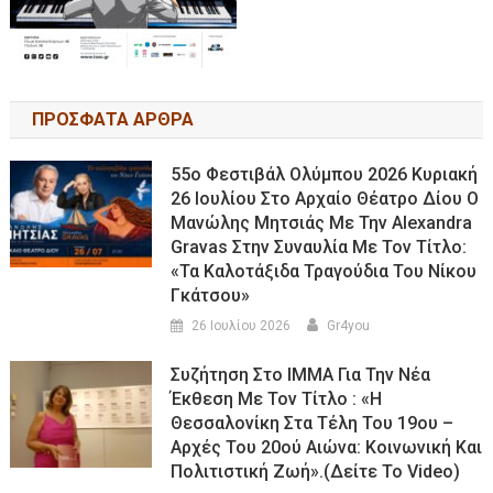
ΠΡΟΣΦΑΤΑ ΑΡΘΡΑ
55ο Φεστιβάλ Ολύμπου 2026 Κυριακή
26 Ιουλίου Στο Αρχαίο Θέατρο Δίου Ο
Μανώλης Μητσιάς Με Την Alexandra
Gravas Στην Συναυλία Με Τον Τίτλο:
«τα Καλοτάξιδα Τραγούδια Του Νίκου
Γκάτσου»
26 Ιουλίου 2026
Gr4you
Συζήτηση Στο ΙΜΜΑ Για Την Νέα
Έκθεση Με Τον Τίτλο : «Η
Θεσσαλονίκη Στα Τέλη Του 19ου –
Αρχές Του 20ού Αιώνα: Κοινωνική Και
Πολιτιστική Ζωή».(Δείτε Το Video)